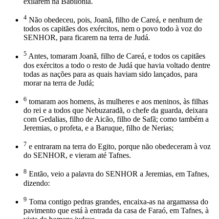
exilarem na Babilônia.
4
Não obedeceu, pois, Joanã, filho de Careá, e nenhum de
todos os capitães dos exércitos, nem o povo todo à voz do
SENHOR, para ficarem na terra de Judá.
5
Antes, tomaram Joanã, filho de Careá, e todos os capitães
dos exércitos a todo o resto de Judá que havia voltado dentre
todas as nações para as quais haviam sido lançados, para
morar na terra de Judá;
6
tomaram aos homens, às mulheres e aos meninos, às filhas
do rei e a todos que Nebuzaradã, o chefe da guarda, deixara
com Gedalias, filho de Aicão, filho de Safã; como também a
Jeremias, o profeta, e a Baruque, filho de Nerias;
7
e entraram na terra do Egito, porque não obedeceram à voz
do SENHOR, e vieram até Tafnes.
8
Então, veio a palavra do SENHOR a Jeremias, em Tafnes,
dizendo:
9
Toma contigo pedras grandes, encaixa-as na argamassa do
pavimento que está à entrada da casa de Faraó, em Tafnes, à