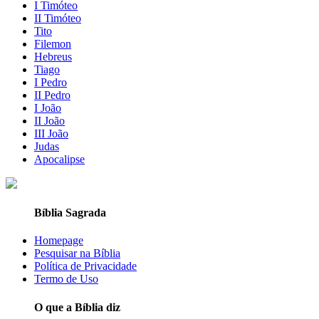
I Timóteo
II Timóteo
Tito
Filemon
Hebreus
Tiago
I Pedro
II Pedro
I João
II João
III João
Judas
Apocalipse
Bíblia Sagrada
Homepage
Pesquisar na Bíblia
Política de Privacidade
Termo de Uso
O que a Bíblia diz