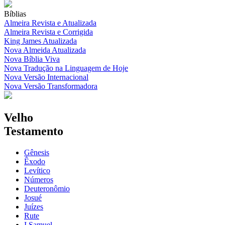
Bíblias
Almeira Revista e Atualizada
Almeira Revista e Corrigida
King James Atualizada
Nova Almeida Atualizada
Nova Bíblia Viva
Nova Tradução na Linguagem de Hoje
Nova Versão Internacional
Nova Versão Transformadora
Velho
Testamento
Gênesis
Êxodo
Levítico
Números
Deuteronômio
Josué
Juízes
Rute
I Samuel