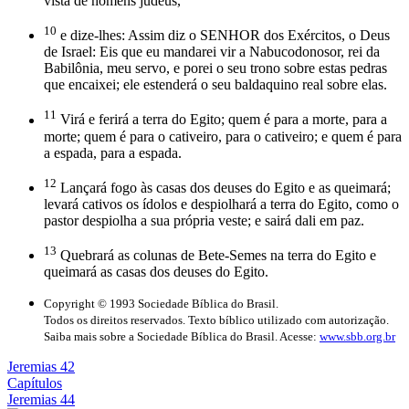
vista de homens judeus,
10
e dize-lhes: Assim diz o SENHOR dos Exércitos, o Deus
de Israel: Eis que eu mandarei vir a Nabucodonosor, rei da
Babilônia, meu servo, e porei o seu trono sobre estas pedras
que encaixei; ele estenderá o seu baldaquino real sobre elas.
11
Virá e ferirá a terra do Egito; quem é para a morte, para a
morte; quem é para o cativeiro, para o cativeiro; e quem é para
a espada, para a espada.
12
Lançará fogo às casas dos deuses do Egito e as queimará;
levará cativos os ídolos e despiolhará a terra do Egito, como o
pastor despiolha a sua própria veste; e sairá dali em paz.
13
Quebrará as colunas de Bete-Semes na terra do Egito e
queimará as casas dos deuses do Egito.
Copyright © 1993 Sociedade Bíblica do Brasil.
Todos os direitos reservados. Texto bíblico utilizado com autorização.
Saiba mais sobre a Sociedade Bíblica do Brasil. Acesse:
www.sbb.org.br
Jeremias 42
Capítulos
Jeremias 44