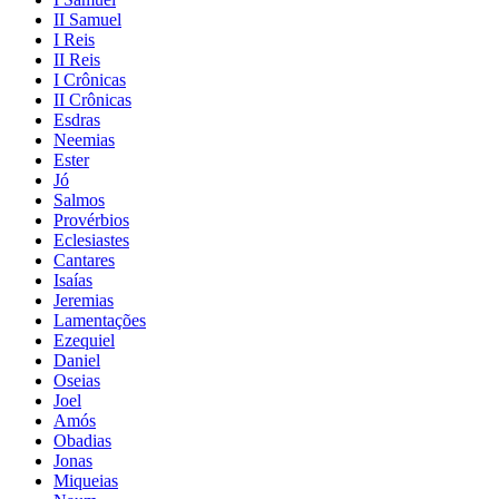
II Samuel
I Reis
II Reis
I Crônicas
II Crônicas
Esdras
Neemias
Ester
Jó
Salmos
Provérbios
Eclesiastes
Cantares
Isaías
Jeremias
Lamentações
Ezequiel
Daniel
Oseias
Joel
Amós
Obadias
Jonas
Miqueias