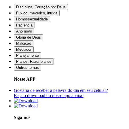
Disciplina, Correção por Deus
Fuxico, mexerico, intriga
Homossexualidade
Paciência
Ano novo
Glória de Deus
Maldição
Mediador
Planejamento
Planos, Fazer planos
Outros temas
Nosso APP
Gostaria de receber a palavra do dia em seu celular?
Faça o download do nosso app abaixo
Siga-nos