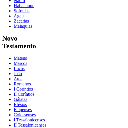
Naum
Habacuque
Sofonias
Ageu
Zacarias
Malaquias
Novo
Testamento
Mateus
Marcos
Lucas
João
Atos
Romanos
I Coríntios
II Coríntios
Gálatas
Efésios
Filipenses
Colossenses
I Tessalonicenses
II Tessalonicenses