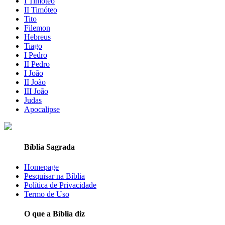
I Timóteo
II Timóteo
Tito
Filemon
Hebreus
Tiago
I Pedro
II Pedro
I João
II João
III João
Judas
Apocalipse
Bíblia Sagrada
Homepage
Pesquisar na Bíblia
Política de Privacidade
Termo de Uso
O que a Bíblia diz