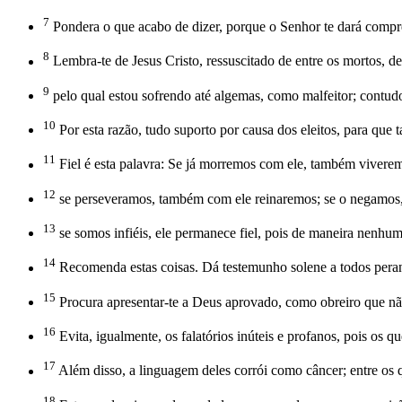
7
Pondera o que acabo de dizer, porque o Senhor te dará compr
8
Lembra-te de Jesus Cristo, ressuscitado de entre os mortos, 
9
pelo qual estou sofrendo até algemas, como malfeitor; contud
10
Por esta razão, tudo suporto por causa dos eleitos, para que
11
Fiel é esta palavra: Se já morremos com ele, também vivere
12
se perseveramos, também com ele reinaremos; se o negamos, 
13
se somos infiéis, ele permanece fiel, pois de maneira nenhu
14
Recomenda estas coisas. Dá testemunho solene a todos perant
15
Procura apresentar-te a Deus aprovado, como obreiro que nã
16
Evita, igualmente, os falatórios inúteis e profanos, pois os 
17
Além disso, a linguagem deles corrói como câncer; entre os 
18