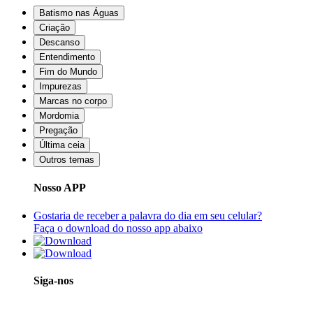
Batismo nas Águas
Criação
Descanso
Entendimento
Fim do Mundo
Impurezas
Marcas no corpo
Mordomia
Pregação
Última ceia
Outros temas
Nosso APP
Gostaria de receber a palavra do dia em seu celular?
Faça o download do nosso app abaixo
Siga-nos