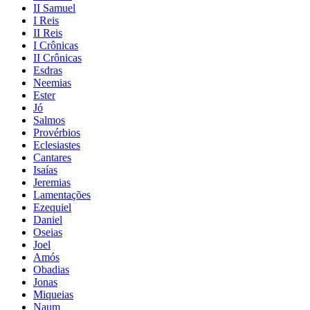
II Samuel
I Reis
II Reis
I Crônicas
II Crônicas
Esdras
Neemias
Ester
Jó
Salmos
Provérbios
Eclesiastes
Cantares
Isaías
Jeremias
Lamentações
Ezequiel
Daniel
Oseias
Joel
Amós
Obadias
Jonas
Miqueias
Naum