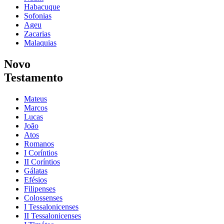
Habacuque
Sofonias
Ageu
Zacarias
Malaquias
Novo
Testamento
Mateus
Marcos
Lucas
João
Atos
Romanos
I Coríntios
II Coríntios
Gálatas
Efésios
Filipenses
Colossenses
I Tessalonicenses
II Tessalonicenses