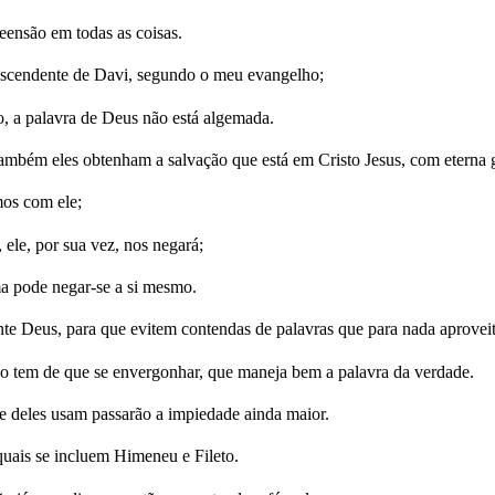
eensão em todas as coisas.
descendente de Davi, segundo o meu evangelho;
o, a palavra de Deus não está algemada.
 também eles obtenham a salvação que está em Cristo Jesus, com eterna g
mos com ele;
ele, por sua vez, nos negará;
ma pode negar-se a si mesmo.
e Deus, para que evitem contendas de palavras que para nada aproveit
o tem de que se envergonhar, que maneja bem a palavra da verdade.
que deles usam passarão a impiedade ainda maior.
quais se incluem Himeneu e Fileto.