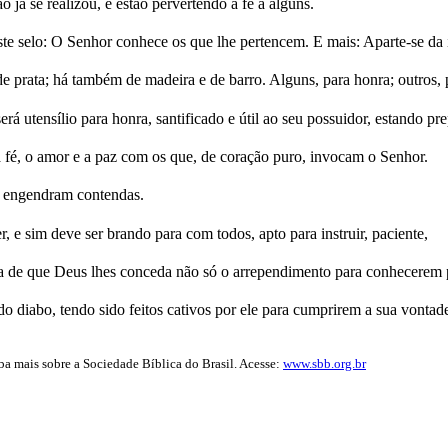
 já se realizou, e estão pervertendo a fé a alguns.
e selo: O Senhor conhece os que lhe pertencem. E mais: Aparte-se da 
e prata; há também de madeira e de barro. Alguns, para honra; outros, 
erá utensílio para honra, santificado e útil ao seu possuidor, estando p
a fé, o amor e a paz com os que, de coração puro, invocam o Senhor.
só engendram contendas.
 e sim deve ser brando para com todos, apto para instruir, paciente,
a de que Deus lhes conceda não só o arrependimento para conhecerem 
o diabo, tendo sido feitos cativos por ele para cumprirem a sua vontad
iba mais sobre a Sociedade Bíblica do Brasil. Acesse:
www.sbb.org.br