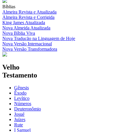
Bíblias
Almeira Revista e Atualizada
Almeira Revista e Corrigida
King James Atualizada
Nova Almeida Atualizada
Nova Bíblia Viva
Nova Tradução na Linguagem de Hoje
Nova Versão Internacional
Nova Versão Transformadora
Velho
Testamento
Gênesis
Êxodo
Levítico
Números
Deuteronômio
Josué
Juízes
Rute
I Samuel