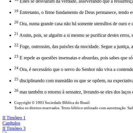
Estes se desviaram da verdade, asseverando que a ressurreição
19
Entretanto, o firme fundamento de Deus permanece, tendo est
20
Ora, numa grande casa não há somente utensílios de ouro e d
21
Assim, pois, se alguém a si mesmo se purificar destes erros, s
22
Foge, outrossim, das paixões da mocidade. Segue a justiça, 
23
E repele as questões insensatas e absurdas, pois sabes que 
24
Ora, é necessário que o servo do Senhor não viva a contender,
25
disciplinando com mansidão os que se opõem, na expectativ
26
mas também o retorno à sensatez, livrando-se eles dos laços d
Copyright © 1993 Sociedade Bíblica do Brasil.
Todos os direitos reservados. Texto bíblico utilizado com autorização. Sa
II Timóteo 1
Capítulos
II Timóteo 3