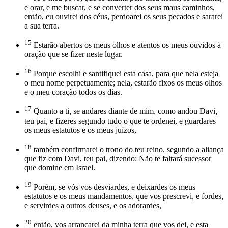
e orar, e me buscar, e se converter dos seus maus caminhos,
então, eu ouvirei dos céus, perdoarei os seus pecados e sararei
a sua terra.
15
Estarão abertos os meus olhos e atentos os meus ouvidos à
oração que se fizer neste lugar.
16
Porque escolhi e santifiquei esta casa, para que nela esteja
o meu nome perpetuamente; nela, estarão fixos os meus olhos
e o meu coração todos os dias.
17
Quanto a ti, se andares diante de mim, como andou Davi,
teu pai, e fizeres segundo tudo o que te ordenei, e guardares
os meus estatutos e os meus juízos,
18
também confirmarei o trono do teu reino, segundo a aliança
que fiz com Davi, teu pai, dizendo: Não te faltará sucessor
que domine em Israel.
19
Porém, se vós vos desviardes, e deixardes os meus
estatutos e os meus mandamentos, que vos prescrevi, e fordes,
e servirdes a outros deuses, e os adorardes,
20
então, vos arrancarei da minha terra que vos dei, e esta