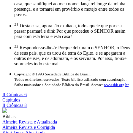
casa, que santifiquei ao meu nome, lançarei longe da minha
presença, e a tornarei em provérbio e motejo entre todos os
povos.
21
Desta casa, agora tão exaltada, todo aquele que por ela
passar pasmará e dirá: Por que procedeu o SENHOR assim
para com esta terra e esta casa?
22
Responder-se-lhe-á: Porque deixaram o SENHOR, o Deus
de seus pais, que os tirou da terra do Egito, e se apegaram a
outros deuses, e os adoraram, e os serviram. Por isso, trouxe
sobre eles todo este mal.
Copyright © 1993 Sociedade Bíblica do Brasil.
Todos os direitos reservados. Texto bíblico utilizado com autorização.
Saiba mais sobre a Sociedade Bíblica do Brasil. Acesse:
www.sbb.org.br
II Crônicas 6
Capítulos
II Crônicas 8
Bíblias
Almeira Revista e Atualizada
Almeira Revista e Corrigida
King James Atualizada