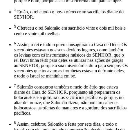
porque é bom, porque a sua misericórdia dura para sempre.
4
Então, o rei e todo o povo ofereceram sacrifícios diante do
SENHOR.
5
Ofereceu o rei Salomão em sacrifício vinte e dois mil bois e
cento e vinte mil ovelhas.
6
Assim, o rei e todo o povo consagraram a Casa de Deus. Os
sacerdotes estavam nos seus devidos lugares, como também
os levitas com os instrumentos músicos do SENHOR, que o
rei Davi tinha feito para deles se utilizar nas ações de graças
ao SENHOR, porque a sua misericórdia dura para sempre. Os
sacerdotes que tocavam as trombetas estavam defronte deles,
e todo o Israel se mantinha em pé.
7
Salomão consagrou também o meio do átrio que estava
diante da Casa do SENHOR, porquanto ali prepararam os
holocaustos e a gordura dos sacrifícios pacíficos; porque, no
altar de bronze, que Salomão fizera, não podiam caber os
holocaustos, as ofertas de manjares e a gordura dos sacrifícios
pacíficos.
8
Assim, celebrou Salomão a festa por sete dias, e todo o
Israel, com ele, uma grande congregação, desde a entrada de