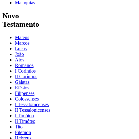
Malaquias
Novo
Testamento
Mateus
Marcos
Lucas
João
Atos
Romanos
I Coríntios
II Coríntios
Gálatas
Efésios
Filipenses
Colossenses
I Tessalonicenses
II Tessalonicenses
I Timóteo
II Timóteo
Tito
Filemon
Hebreus