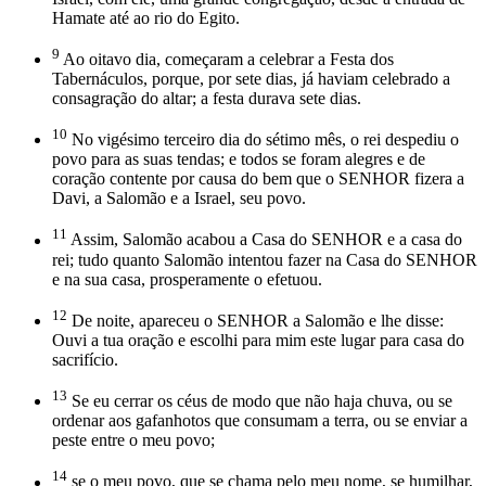
Hamate até ao rio do Egito.
9
Ao oitavo dia, começaram a celebrar a Festa dos
Tabernáculos, porque, por sete dias, já haviam celebrado a
consagração do altar; a festa durava sete dias.
10
No vigésimo terceiro dia do sétimo mês, o rei despediu o
povo para as suas tendas; e todos se foram alegres e de
coração contente por causa do bem que o SENHOR fizera a
Davi, a Salomão e a Israel, seu povo.
11
Assim, Salomão acabou a Casa do SENHOR e a casa do
rei; tudo quanto Salomão intentou fazer na Casa do SENHOR
e na sua casa, prosperamente o efetuou.
12
De noite, apareceu o SENHOR a Salomão e lhe disse:
Ouvi a tua oração e escolhi para mim este lugar para casa do
sacrifício.
13
Se eu cerrar os céus de modo que não haja chuva, ou se
ordenar aos gafanhotos que consumam a terra, ou se enviar a
peste entre o meu povo;
14
se o meu povo, que se chama pelo meu nome, se humilhar,