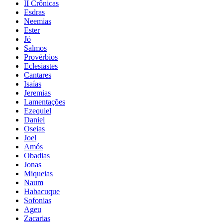
II Crônicas
Esdras
Neemias
Ester
Jó
Salmos
Provérbios
Eclesiastes
Cantares
Isaías
Jeremias
Lamentações
Ezequiel
Daniel
Oseias
Joel
Amós
Obadias
Jonas
Miqueias
Naum
Habacuque
Sofonias
Ageu
Zacarias