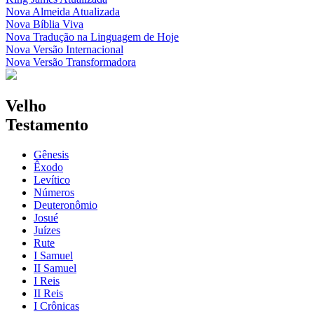
Nova Almeida Atualizada
Nova Bíblia Viva
Nova Tradução na Linguagem de Hoje
Nova Versão Internacional
Nova Versão Transformadora
Velho
Testamento
Gênesis
Êxodo
Levítico
Números
Deuteronômio
Josué
Juízes
Rute
I Samuel
II Samuel
I Reis
II Reis
I Crônicas