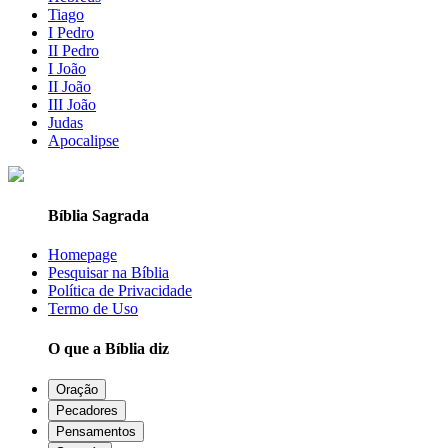
Tiago
I Pedro
II Pedro
I João
II João
III João
Judas
Apocalipse
Bíblia Sagrada
Homepage
Pesquisar na Bíblia
Política de Privacidade
Termo de Uso
O que a Bíblia diz
Oração
Pecadores
Pensamentos