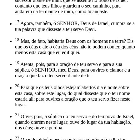
sucessor diante de mim, que se assente no trono de Israel,
contanto que teus filhos guardem o seu caminho, para
andarem na lei diante de mim, como tu andaste.
17
Agora, também, ó SENHOR, Deus de Israel, cumpra-se a
tua palavra que disseste a teu servo Davi.
18
Mas, de fato, habitaria Deus com os homens na terra? Eis
que os céus e até o céu dos céus não te podem conter, quanto
menos esta casa que eu edifiquei.
19
Atenta, pois, para a oração de teu servo e para a sua
súplica, ó SENHOR, meu Deus, para ouvires o clamor e a
oração que faz o teu servo diante de ti.
20
Para que os teus olhos estejam abertos dia e noite sobre
esta casa, sobre este lugar, do qual disseste que o teu nome
estaria ali; para ouvires a oração que o teu servo fizer neste
lugar.
21
Ouve, pois, a súplica do teu servo e do teu povo de Israel,
quando orarem neste lugar; ouve do lugar da tua habitação,
dos céus; ouve e perdoa.
22
Quando alguém pecar contra o seu próximo, e lhe for