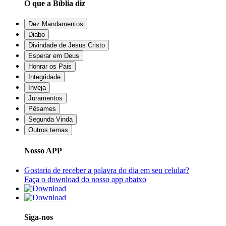
O que a Bíblia diz
Dez Mandamentos
Diabo
Divindade de Jesus Cristo
Esperar em Deus
Honrar os Pais
Integridade
Inveja
Juramentos
Pêsames
Segunda Vinda
Outros temas
Nosso APP
Gostaria de receber a palavra do dia em seu celular?
Faça o download do nosso app abaixo
Siga-nos