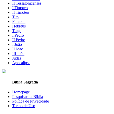
II Tessalonicenses
I Timóteo
II Timóteo
Tito
Filemon
Hebreus
Tiago
I Pedro
II Pedro
I João
II João
III João
Judas
Apocalipse
Bíblia Sagrada
Homepage
Pesquisar na Bíblia
Política de Privacidade
Termo de Uso