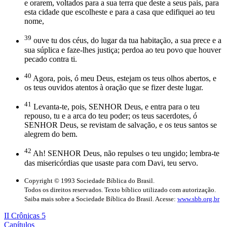
e orarem, voltados para a sua terra que deste a seus pais, para
esta cidade que escolheste e para a casa que edifiquei ao teu
nome,
39
ouve tu dos céus, do lugar da tua habitação, a sua prece e a
sua súplica e faze-lhes justiça; perdoa ao teu povo que houver
pecado contra ti.
40
Agora, pois, ó meu Deus, estejam os teus olhos abertos, e
os teus ouvidos atentos à oração que se fizer deste lugar.
41
Levanta-te, pois, SENHOR Deus, e entra para o teu
repouso, tu e a arca do teu poder; os teus sacerdotes, ó
SENHOR Deus, se revistam de salvação, e os teus santos se
alegrem do bem.
42
Ah! SENHOR Deus, não repulses o teu ungido; lembra-te
das misericórdias que usaste para com Davi, teu servo.
Copyright © 1993 Sociedade Bíblica do Brasil.
Todos os direitos reservados. Texto bíblico utilizado com autorização.
Saiba mais sobre a Sociedade Bíblica do Brasil. Acesse:
www.sbb.org.br
II Crônicas 5
Capítulos