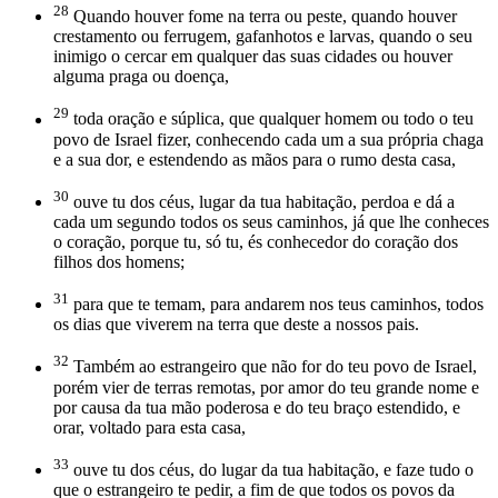
28
Quando houver fome na terra ou peste, quando houver
crestamento ou ferrugem, gafanhotos e larvas, quando o seu
inimigo o cercar em qualquer das suas cidades ou houver
alguma praga ou doença,
29
toda oração e súplica, que qualquer homem ou todo o teu
povo de Israel fizer, conhecendo cada um a sua própria chaga
e a sua dor, e estendendo as mãos para o rumo desta casa,
30
ouve tu dos céus, lugar da tua habitação, perdoa e dá a
cada um segundo todos os seus caminhos, já que lhe conheces
o coração, porque tu, só tu, és conhecedor do coração dos
filhos dos homens;
31
para que te temam, para andarem nos teus caminhos, todos
os dias que viverem na terra que deste a nossos pais.
32
Também ao estrangeiro que não for do teu povo de Israel,
porém vier de terras remotas, por amor do teu grande nome e
por causa da tua mão poderosa e do teu braço estendido, e
orar, voltado para esta casa,
33
ouve tu dos céus, do lugar da tua habitação, e faze tudo o
que o estrangeiro te pedir, a fim de que todos os povos da