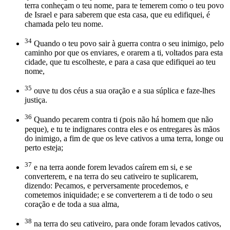
terra conheçam o teu nome, para te temerem como o teu povo
de Israel e para saberem que esta casa, que eu edifiquei, é
chamada pelo teu nome.
34
Quando o teu povo sair à guerra contra o seu inimigo, pelo
caminho por que os enviares, e orarem a ti, voltados para esta
cidade, que tu escolheste, e para a casa que edifiquei ao teu
nome,
35
ouve tu dos céus a sua oração e a sua súplica e faze-lhes
justiça.
36
Quando pecarem contra ti (pois não há homem que não
peque), e tu te indignares contra eles e os entregares às mãos
do inimigo, a fim de que os leve cativos a uma terra, longe ou
perto esteja;
37
e na terra aonde forem levados caírem em si, e se
converterem, e na terra do seu cativeiro te suplicarem,
dizendo: Pecamos, e perversamente procedemos, e
cometemos iniquidade; e se converterem a ti de todo o seu
coração e de toda a sua alma,
38
na terra do seu cativeiro, para onde foram levados cativos,