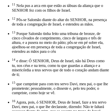
11
Nela pus a arca em que estão as tábuas da aliança que o
SENHOR fez com os filhos de Israel.
12
Pôs-se Salomão diante do altar do SENHOR, na presença
de toda a congregação de Israel, e estendeu as mãos.
13
Porque Salomão tinha feito uma tribuna de bronze, de
cinco côvados de comprimento, cinco de largura e três de
altura, e a pusera no meio do pátio; pôs-se em pé sobre ela,
ajoelhou-se em presença de toda a congregação de Israel,
estendeu as mãos para o céu
14
e disse: Ó SENHOR, Deus de Israel, não há Deus como
tu, nos céus e na terra, como tu que guardas a aliança e a
misericórdia a teus servos que de todo o coração andam diante
de ti;
15
que cumpriste para com teu servo Davi, meu pai, o que lhe
prometeste; pessoalmente, o disseste e, pelo teu poder, o
cumpriste, como hoje se vê.
16
Agora, pois, ó SENHOR, Deus de Israel, faze a teu servo
Davi, meu pai, o que lhe declaraste, dizendo: Não te faltará