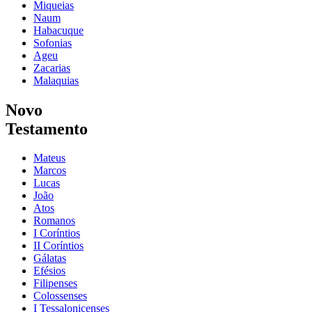
Miqueias
Naum
Habacuque
Sofonias
Ageu
Zacarias
Malaquias
Novo
Testamento
Mateus
Marcos
Lucas
João
Atos
Romanos
I Coríntios
II Coríntios
Gálatas
Efésios
Filipenses
Colossenses
I Tessalonicenses