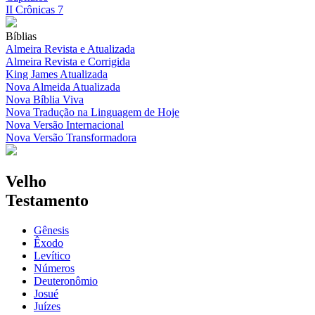
II Crônicas 7
Bíblias
Almeira Revista e Atualizada
Almeira Revista e Corrigida
King James Atualizada
Nova Almeida Atualizada
Nova Bíblia Viva
Nova Tradução na Linguagem de Hoje
Nova Versão Internacional
Nova Versão Transformadora
Velho
Testamento
Gênesis
Êxodo
Levítico
Números
Deuteronômio
Josué
Juízes