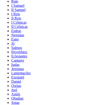
Rute
I Samuel
II Samuel
I Reis
II Reis
I Crônicas
II Crônicas
Esdras
Neemias
Ester
Jó
Salmos
Provérbios
Eclesiastes
Cantares
Isaías
Jeremias
Lamentações
Ezequiel
Daniel
Oseias
Joel
Amós
Obadias
Jonas