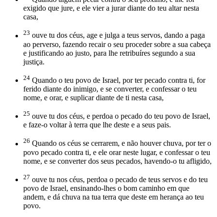
exigido que jure, e ele vier a jurar diante do teu altar nesta
casa,
23
ouve tu dos céus, age e julga a teus servos, dando a paga
ao perverso, fazendo recair o seu proceder sobre a sua cabeça
e justificando ao justo, para lhe retribuíres segundo a sua
justiça.
24
Quando o teu povo de Israel, por ter pecado contra ti, for
ferido diante do inimigo, e se converter, e confessar o teu
nome, e orar, e suplicar diante de ti nesta casa,
25
ouve tu dos céus, e perdoa o pecado do teu povo de Israel,
e faze-o voltar à terra que lhe deste e a seus pais.
26
Quando os céus se cerrarem, e não houver chuva, por ter o
povo pecado contra ti, e ele orar neste lugar, e confessar o teu
nome, e se converter dos seus pecados, havendo-o tu afligido,
27
ouve tu nos céus, perdoa o pecado de teus servos e do teu
povo de Israel, ensinando-lhes o bom caminho em que
andem, e dá chuva na tua terra que deste em herança ao teu
povo.