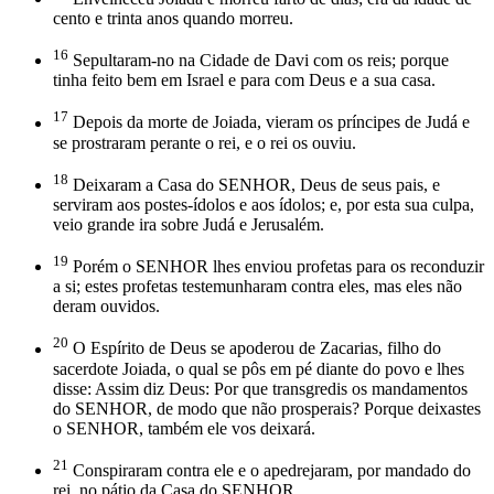
cento e trinta anos quando morreu.
16
Sepultaram-no na Cidade de Davi com os reis; porque
tinha feito bem em Israel e para com Deus e a sua casa.
17
Depois da morte de Joiada, vieram os príncipes de Judá e
se prostraram perante o rei, e o rei os ouviu.
18
Deixaram a Casa do SENHOR, Deus de seus pais, e
serviram aos postes-ídolos e aos ídolos; e, por esta sua culpa,
veio grande ira sobre Judá e Jerusalém.
19
Porém o SENHOR lhes enviou profetas para os reconduzir
a si; estes profetas testemunharam contra eles, mas eles não
deram ouvidos.
20
O Espírito de Deus se apoderou de Zacarias, filho do
sacerdote Joiada, o qual se pôs em pé diante do povo e lhes
disse: Assim diz Deus: Por que transgredis os mandamentos
do SENHOR, de modo que não prosperais? Porque deixastes
o SENHOR, também ele vos deixará.
21
Conspiraram contra ele e o apedrejaram, por mandado do
rei, no pátio da Casa do SENHOR.