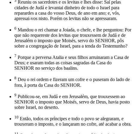
5
Reuniu os sacerdotes e os levitas e lhes disse: Saí pelas
cidades de Judá e levantai dinheiro de todo o Israel para
reparardes a casa do vosso Deus, de ano em ano; e, vós,
apressai-vos nisto. Porém os levitas não se apressaram.
6
Mandou o rei chamar a Joiada, o chefe, e lhe perguntou: Por
que não requereste dos levitas que trouxessem de Judá e de
Jerusalém o imposto que Moisés, servo do SENHOR, pôs
sobre a congregação de Israel, para a tenda do Testemunho?
7
Porque a perversa Atalia e seus filhos arruinaram a Casa de
Deus; e usaram todas as coisas sagradas da Casa do
SENHOR no serviço dos baalins.
8
Deu o rei ordem e fizeram um cofre e o puseram do lado de
fora, à porta da Casa do SENHOR.
9
Publicou-se, em Judá e em Jerusalém, que trouxessem ao
SENHOR o imposto que Moisés, servo de Deus, havia posto
sobre Israel, no deserto.
10
Então, todos os príncipes e todo o povo se alegraram, e
trouxeram o imposto, e o lançaram no cofre, até acabar a obra.
11