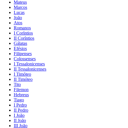
Mateus
Marcos
Lucas
João
Atos
Romanos
I Coríntios
II Coríntios
Gálatas
Efésios
Filipenses
Colossenses
I Tessalonicenses
II Tessalonicenses
I Timóteo
II Timóteo
Tito
Filemon
Hebreus
Tiago
I Pedro
II Pedro
I João
II João
III João