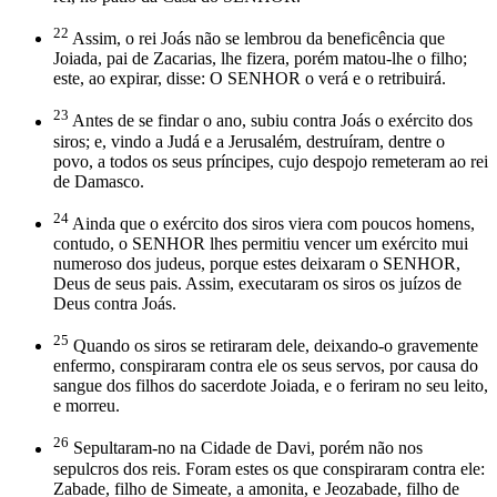
22
Assim, o rei Joás não se lembrou da beneficência que
Joiada, pai de Zacarias, lhe fizera, porém matou-lhe o filho;
este, ao expirar, disse: O SENHOR o verá e o retribuirá.
23
Antes de se findar o ano, subiu contra Joás o exército dos
siros; e, vindo a Judá e a Jerusalém, destruíram, dentre o
povo, a todos os seus príncipes, cujo despojo remeteram ao rei
de Damasco.
24
Ainda que o exército dos siros viera com poucos homens,
contudo, o SENHOR lhes permitiu vencer um exército mui
numeroso dos judeus, porque estes deixaram o SENHOR,
Deus de seus pais. Assim, executaram os siros os juízos de
Deus contra Joás.
25
Quando os siros se retiraram dele, deixando-o gravemente
enfermo, conspiraram contra ele os seus servos, por causa do
sangue dos filhos do sacerdote Joiada, e o feriram no seu leito,
e morreu.
26
Sepultaram-no na Cidade de Davi, porém não nos
sepulcros dos reis. Foram estes os que conspiraram contra ele:
Zabade, filho de Simeate, a amonita, e Jeozabade, filho de