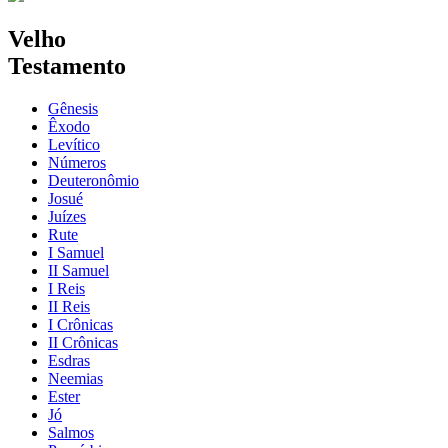
Velho
Testamento
Gênesis
Êxodo
Levítico
Números
Deuteronômio
Josué
Juízes
Rute
I Samuel
II Samuel
I Reis
II Reis
I Crônicas
II Crônicas
Esdras
Neemias
Ester
Jó
Salmos