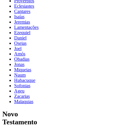
Provérbios
Eclesiastes
Cantares
Isaías
Jeremias
Lamentações
Ezequiel
Daniel
Oseias
Joel
Amós
Obadias
Jonas
Miqueias
Naum
Habacuque
Sofonias
Ageu
Zacarias
Malaquias
Novo
Testamento