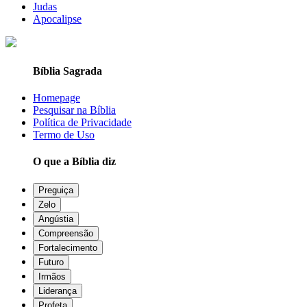
Judas
Apocalipse
Bíblia Sagrada
Homepage
Pesquisar na Bíblia
Política de Privacidade
Termo de Uso
O que a Bíblia diz
Preguiça
Zelo
Angústia
Compreensão
Fortalecimento
Futuro
Irmãos
Liderança
Profeta