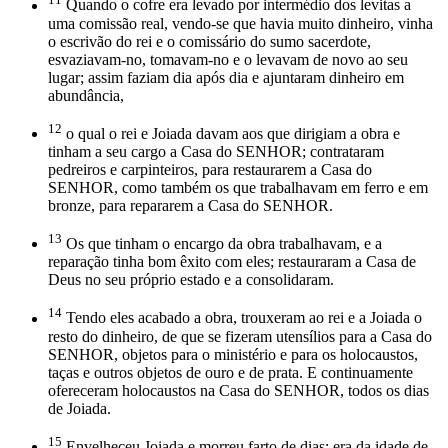
Quando o cofre era levado por intermédio dos levitas a
uma comissão real, vendo-se que havia muito dinheiro, vinha
o escrivão do rei e o comissário do sumo sacerdote,
esvaziavam-no, tomavam-no e o levavam de novo ao seu
lugar; assim faziam dia após dia e ajuntaram dinheiro em
abundância,
12
o qual o rei e Joiada davam aos que dirigiam a obra e
tinham a seu cargo a Casa do SENHOR; contrataram
pedreiros e carpinteiros, para restaurarem a Casa do
SENHOR, como também os que trabalhavam em ferro e em
bronze, para repararem a Casa do SENHOR.
13
Os que tinham o encargo da obra trabalhavam, e a
reparação tinha bom êxito com eles; restauraram a Casa de
Deus no seu próprio estado e a consolidaram.
14
Tendo eles acabado a obra, trouxeram ao rei e a Joiada o
resto do dinheiro, de que se fizeram utensílios para a Casa do
SENHOR, objetos para o ministério e para os holocaustos,
taças e outros objetos de ouro e de prata. E continuamente
ofereceram holocaustos na Casa do SENHOR, todos os dias
de Joiada.
15
Envelheceu Joiada e morreu farto de dias; era da idade de