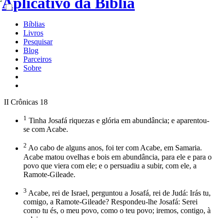
Bíblias
Livros
Pesquisar
Blog
Parceiros
Sobre
II Crônicas 18
1
Tinha Josafá riquezas e glória em abundância; e aparentou-
se com Acabe.
2
Ao cabo de alguns anos, foi ter com Acabe, em Samaria.
Acabe matou ovelhas e bois em abundância, para ele e para o
povo que viera com ele; e o persuadiu a subir, com ele, a
Ramote-Gileade.
3
Acabe, rei de Israel, perguntou a Josafá, rei de Judá: Irás tu,
comigo, a Ramote-Gileade? Respondeu-lhe Josafá: Serei
como tu és, o meu povo, como o teu povo; iremos, contigo, à