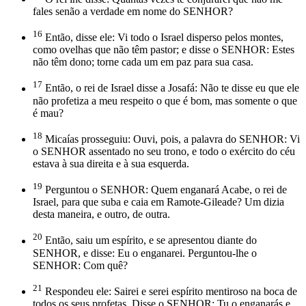
fales senão a verdade em nome do SENHOR?
16
Então, disse ele: Vi todo o Israel disperso pelos montes,
como ovelhas que não têm pastor; e disse o SENHOR: Estes
não têm dono; torne cada um em paz para sua casa.
17
Então, o rei de Israel disse a Josafá: Não te disse eu que ele
não profetiza a meu respeito o que é bom, mas somente o que
é mau?
18
Micaías prosseguiu: Ouvi, pois, a palavra do SENHOR: Vi
o SENHOR assentado no seu trono, e todo o exército do céu
estava à sua direita e à sua esquerda.
19
Perguntou o SENHOR: Quem enganará Acabe, o rei de
Israel, para que suba e caia em Ramote-Gileade? Um dizia
desta maneira, e outro, de outra.
20
Então, saiu um espírito, e se apresentou diante do
SENHOR, e disse: Eu o enganarei. Perguntou-lhe o
SENHOR: Com quê?
21
Respondeu ele: Sairei e serei espírito mentiroso na boca de
todos os seus profetas. Disse o SENHOR: Tu o enganarás e