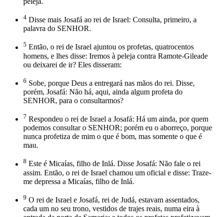
peleja.
4
Disse mais Josafá ao rei de Israel: Consulta, primeiro, a
palavra do SENHOR.
5
Então, o rei de Israel ajuntou os profetas, quatrocentos
homens, e lhes disse: Iremos à peleja contra Ramote-Gileade
ou deixarei de ir? Eles disseram:
6
Sobe, porque Deus a entregará nas mãos do rei. Disse,
porém, Josafá: Não há, aqui, ainda algum profeta do
SENHOR, para o consultarmos?
7
Respondeu o rei de Israel a Josafá: Há um ainda, por quem
podemos consultar o SENHOR; porém eu o aborreço, porque
nunca profetiza de mim o que é bom, mas somente o que é
mau.
8
Este é Micaías, filho de Inlá. Disse Josafá: Não fale o rei
assim. Então, o rei de Israel chamou um oficial e disse: Traze-
me depressa a Micaías, filho de Inlá.
9
O rei de Israel e Josafá, rei de Judá, estavam assentados,
cada um no seu trono, vestidos de trajes reais, numa eira à