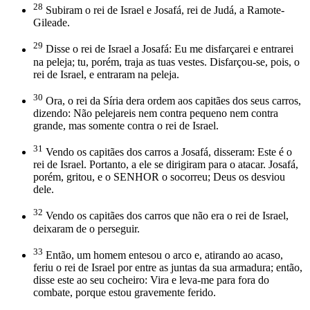
28
Subiram o rei de Israel e Josafá, rei de Judá, a Ramote-
Gileade.
29
Disse o rei de Israel a Josafá: Eu me disfarçarei e entrarei
na peleja; tu, porém, traja as tuas vestes. Disfarçou-se, pois, o
rei de Israel, e entraram na peleja.
30
Ora, o rei da Síria dera ordem aos capitães dos seus carros,
dizendo: Não pelejareis nem contra pequeno nem contra
grande, mas somente contra o rei de Israel.
31
Vendo os capitães dos carros a Josafá, disseram: Este é o
rei de Israel. Portanto, a ele se dirigiram para o atacar. Josafá,
porém, gritou, e o SENHOR o socorreu; Deus os desviou
dele.
32
Vendo os capitães dos carros que não era o rei de Israel,
deixaram de o perseguir.
33
Então, um homem entesou o arco e, atirando ao acaso,
feriu o rei de Israel por entre as juntas da sua armadura; então,
disse este ao seu cocheiro: Vira e leva-me para fora do
combate, porque estou gravemente ferido.