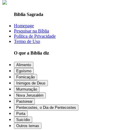
Bíblia Sagrada
Homepage
Pesquisar na Bíblia
Política de Privacidade
Termo de Uso
O que a Bíblia diz
Alimento
Egoísmo
Fornicação
Inimigos de Deus
Murmuração
Nova Jerusalém
Pastorear
Pentecostes, o Dia de Pentecostes
Porta
Suicídio
Outros temas