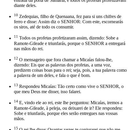
entrada da porta de Samaria; e todos os profetas profetizavam
diante deles.
10
Zedequias, filho de Quenaana, fez para si uns chifres de
ferro e disse: Assim diz o SENHOR: Com este, escornearás
os siros, até de todo os consumir.
11
Todos os profetas profetizaram assim, dizendo: Sobe a
Ramote-Gileade e triunfarás, porque o SENHOR a entregará
nas mãos do rei.
12
O mensageiro que fora chamar a Micaías falou-lhe,
dizendo: Eis que as palavras dos profetas, a uma voz,
predizem coisas boas para o rei; seja, pois, a tua palavra como
a palavra de um deles, e fala o que é bom.
13
Respondeu Micaías: Tão certo como vive o SENHOR, o
que meu Deus me disser, isso falarei.
14
E, vindo ele ao rei, este lhe perguntou: Micaías, iremos a
Ramote-Gileade, à peleja, ou deixarei de ir? Ele respondeu:
Sobe e triunfarás, porque eles serão entregues nas vossas
mãos.
15
O rei lhe disse: Quantas vezes te conjurarei que não me