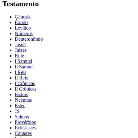
Testamento
Gênesis
Êxodo
Levítico
Números
Deuteronômio
Josué
Juízes
Rute
I Samuel
II Samuel
I Reis
II Reis
I Crônicas
II Crônicas
Esdras
Neemias
Ester
Jó
Salmos
Provérbios
Eclesiastes
Cantares