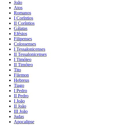
João
Atos
Romanos
I Coríntios
II Coríntios
Gálatas
Efésios
Filipenses
Colossenses
I Tessalonicenses
II Tessalonicenses
I Timóteo
II Timóteo
Tito
Filemon
Hebreus
Tiago
I Pedro
II Pedro
I João
II João
III João
Judas
Apocalipse