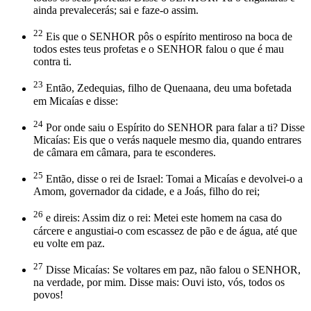
ainda prevalecerás; sai e faze-o assim.
22
Eis que o SENHOR pôs o espírito mentiroso na boca de
todos estes teus profetas e o SENHOR falou o que é mau
contra ti.
23
Então, Zedequias, filho de Quenaana, deu uma bofetada
em Micaías e disse:
24
Por onde saiu o Espírito do SENHOR para falar a ti? Disse
Micaías: Eis que o verás naquele mesmo dia, quando entrares
de câmara em câmara, para te esconderes.
25
Então, disse o rei de Israel: Tomai a Micaías e devolvei-o a
Amom, governador da cidade, e a Joás, filho do rei;
26
e direis: Assim diz o rei: Metei este homem na casa do
cárcere e angustiai-o com escassez de pão e de água, até que
eu volte em paz.
27
Disse Micaías: Se voltares em paz, não falou o SENHOR,
na verdade, por mim. Disse mais: Ouvi isto, vós, todos os
povos!