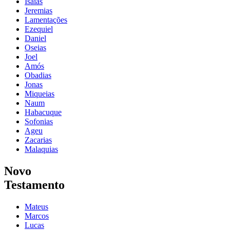
Isaías
Jeremias
Lamentações
Ezequiel
Daniel
Oseias
Joel
Amós
Obadias
Jonas
Miqueias
Naum
Habacuque
Sofonias
Ageu
Zacarias
Malaquias
Novo
Testamento
Mateus
Marcos
Lucas