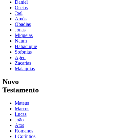
Daniel
Oseias
Joel
Amós
Obadias
Jonas
Miqueias
Naum
Habacuque
Sofonias
Ageu
Zacarias
Malaquias
Novo
Testamento
Mateus
Marcos
Lucas
João
Atos
Romanos
I Coríntios