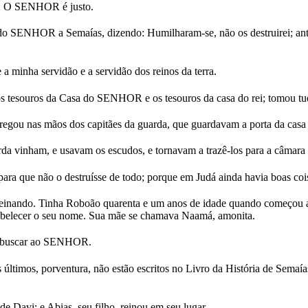
am: O SENHOR é justo.
 SENHOR a Semaías, dizendo: Humilharam-se, não os destruirei; antes
a minha servidão e a servidão dos reinos da terra.
 os tesouros da Casa do SENHOR e os tesouros da casa do rei; tomou t
regou nas mãos dos capitães da guarda, que guardavam a porta da casa 
a vinham, e usavam os escudos, e tornavam a trazê-los para a câmara 
ra que não o destruísse de todo; porque em Judá ainda havia boas coi
 reinando. Tinha Roboão quarenta e um anos de idade quando começou a 
stabelecer o seu nome. Sua mãe se chamava Naamá, amonita.
ra buscar ao SENHOR.
timos, porventura, não estão escritos no Livro da História de Semaías,
 Davi; e Abias, seu filho, reinou em seu lugar.