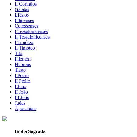
II Coríntios
Gálatas
Efésios
Filipenses
Colossenses
I Tessalonicenses
II Tessalonicenses
I Timóteo
II Timóteo
Tito
Filemon
Hebreus
Tiago
I Pedro
II Pedro
I João
II João
III João
Judas
Apocalipse
Bíblia Sagrada