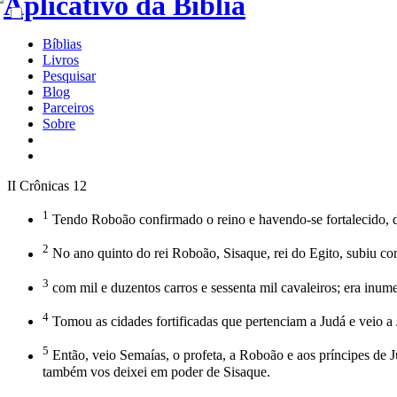
Bíblias
Livros
Pesquisar
Blog
Parceiros
Sobre
II Crônicas 12
1
Tendo Roboão confirmado o reino e havendo-se fortalecido, d
2
No ano quinto do rei Roboão, Sisaque, rei do Egito, subiu c
3
com mil e duzentos carros e sessenta mil cavaleiros; era inumer
4
Tomou as cidades fortificadas que pertenciam a Judá e veio a
5
Então, veio Semaías, o profeta, a Roboão e aos príncipes de 
também vos deixei em poder de Sisaque.