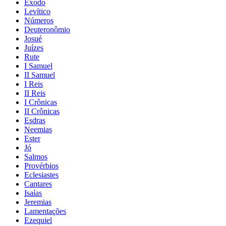
Êxodo
Levítico
Números
Deuteronômio
Josué
Juízes
Rute
I Samuel
II Samuel
I Reis
II Reis
I Crônicas
II Crônicas
Esdras
Neemias
Ester
Jó
Salmos
Provérbios
Eclesiastes
Cantares
Isaías
Jeremias
Lamentações
Ezequiel