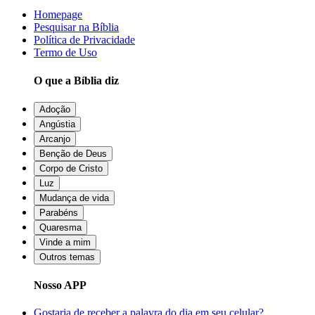
Homepage
Pesquisar na Bíblia
Política de Privacidade
Termo de Uso
O que a Bíblia diz
Adoção
Angústia
Arcanjo
Benção de Deus
Corpo de Cristo
Luz
Mudança de vida
Parabéns
Quaresma
Vinde a mim
Outros temas
Nosso APP
Gostaria de receber a palavra do dia em seu celular?