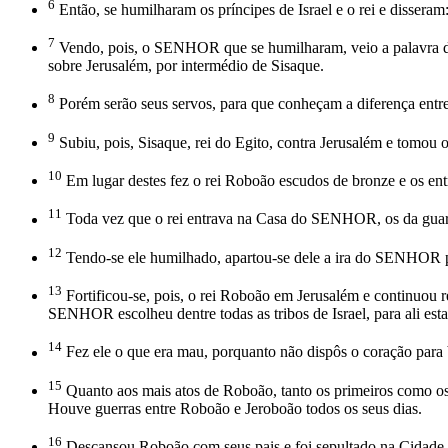
6
Então, se humilharam os príncipes de Israel e o rei e disser
7
Vendo, pois, o SENHOR que se humilharam, veio a palavra do
sobre Jerusalém, por intermédio de Sisaque.
8
Porém serão seus servos, para que conheçam a diferença entre 
9
Subiu, pois, Sisaque, rei do Egito, contra Jerusalém e tomou
10
Em lugar destes fez o rei Roboão escudos de bronze e os ent
11
Toda vez que o rei entrava na Casa do SENHOR, os da guard
12
Tendo-se ele humilhado, apartou-se dele a ira do SENHOR pa
13
Fortificou-se, pois, o rei Roboão em Jerusalém e continuou
SENHOR escolheu dentre todas as tribos de Israel, para ali e
14
Fez ele o que era mau, porquanto não dispôs o coração pa
15
Quanto aos mais atos de Roboão, tanto os primeiros como os úl
Houve guerras entre Roboão e Jeroboão todos os seus dias.
16
Descansou Roboão com seus pais e foi sepultado na Cidade de