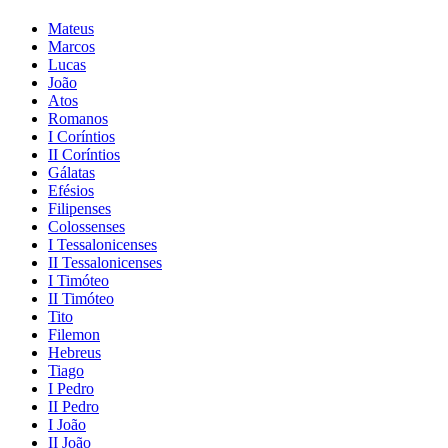
Mateus
Marcos
Lucas
João
Atos
Romanos
I Coríntios
II Coríntios
Gálatas
Efésios
Filipenses
Colossenses
I Tessalonicenses
II Tessalonicenses
I Timóteo
II Timóteo
Tito
Filemon
Hebreus
Tiago
I Pedro
II Pedro
I João
II João