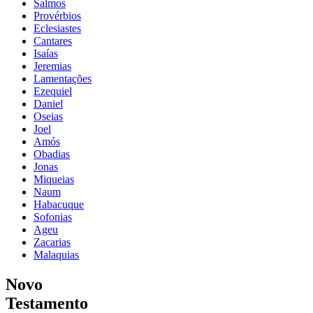
Salmos
Provérbios
Eclesiastes
Cantares
Isaías
Jeremias
Lamentações
Ezequiel
Daniel
Oseias
Joel
Amós
Obadias
Jonas
Miqueias
Naum
Habacuque
Sofonias
Ageu
Zacarias
Malaquias
Novo
Testamento