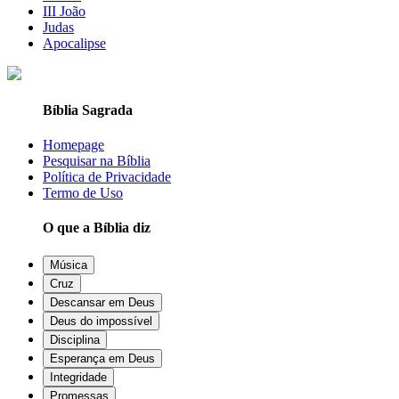
III João
Judas
Apocalipse
Bíblia Sagrada
Homepage
Pesquisar na Bíblia
Política de Privacidade
Termo de Uso
O que a Bíblia diz
Música
Cruz
Descansar em Deus
Deus do impossível
Disciplina
Esperança em Deus
Integridade
Promessas