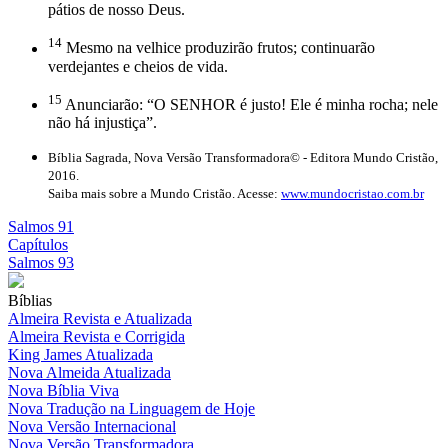
pátios de nosso Deus.
14
Mesmo na velhice produzirão frutos; continuarão
verdejantes e cheios de vida.
15
Anunciarão: “O SENHOR é justo! Ele é minha rocha; nele
não há injustiça”.
Bíblia Sagrada, Nova Versão Transformadora© - Editora Mundo Cristão,
2016.
Saiba mais sobre a Mundo Cristão. Acesse:
www.mundocristao.com.br
Salmos 91
Capítulos
Salmos 93
Bíblias
Almeira Revista e Atualizada
Almeira Revista e Corrigida
King James Atualizada
Nova Almeida Atualizada
Nova Bíblia Viva
Nova Tradução na Linguagem de Hoje
Nova Versão Internacional
Nova Versão Transformadora