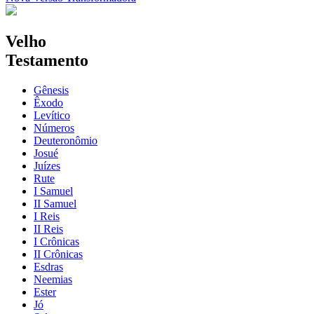
Velho
Testamento
Gênesis
Êxodo
Levítico
Números
Deuteronômio
Josué
Juízes
Rute
I Samuel
II Samuel
I Reis
II Reis
I Crônicas
II Crônicas
Esdras
Neemias
Ester
Jó