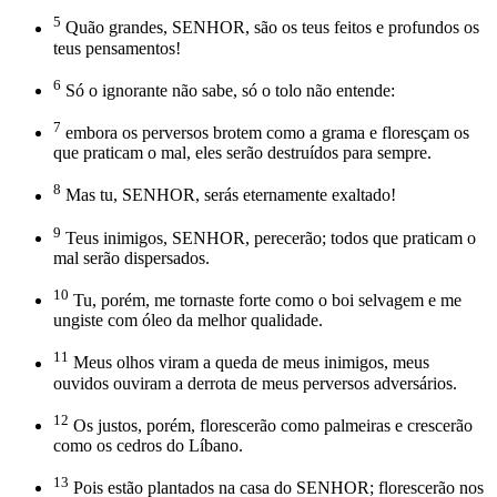
5
Quão grandes, SENHOR, são os teus feitos e profundos os
teus pensamentos!
6
Só o ignorante não sabe, só o tolo não entende:
7
embora os perversos brotem como a grama e floresçam os
que praticam o mal, eles serão destruídos para sempre.
8
Mas tu, SENHOR, serás eternamente exaltado!
9
Teus inimigos, SENHOR, perecerão; todos que praticam o
mal serão dispersados.
10
Tu, porém, me tornaste forte como o boi selvagem e me
ungiste com óleo da melhor qualidade.
11
Meus olhos viram a queda de meus inimigos, meus
ouvidos ouviram a derrota de meus perversos adversários.
12
Os justos, porém, florescerão como palmeiras e crescerão
como os cedros do Líbano.
13
Pois estão plantados na casa do SENHOR; florescerão nos