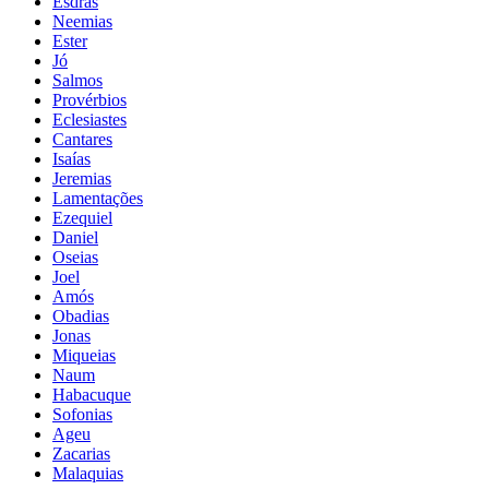
Esdras
Neemias
Ester
Jó
Salmos
Provérbios
Eclesiastes
Cantares
Isaías
Jeremias
Lamentações
Ezequiel
Daniel
Oseias
Joel
Amós
Obadias
Jonas
Miqueias
Naum
Habacuque
Sofonias
Ageu
Zacarias
Malaquias