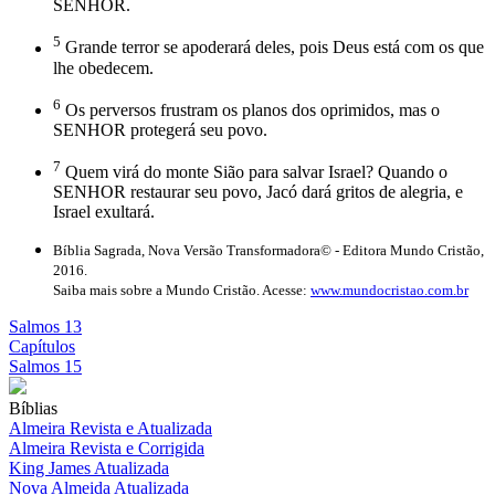
SENHOR.
5
Grande terror se apoderará deles, pois Deus está com os que
lhe obedecem.
6
Os perversos frustram os planos dos oprimidos, mas o
SENHOR protegerá seu povo.
7
Quem virá do monte Sião para salvar Israel? Quando o
SENHOR restaurar seu povo, Jacó dará gritos de alegria, e
Israel exultará.
Bíblia Sagrada, Nova Versão Transformadora© - Editora Mundo Cristão,
2016.
Saiba mais sobre a Mundo Cristão. Acesse:
www.mundocristao.com.br
Salmos 13
Capítulos
Salmos 15
Bíblias
Almeira Revista e Atualizada
Almeira Revista e Corrigida
King James Atualizada
Nova Almeida Atualizada