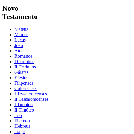
Novo
Testamento
Mateus
Marcos
Lucas
João
Atos
Romanos
I Coríntios
II Coríntios
Gálatas
Efésios
Filipenses
Colossenses
I Tessalonicenses
II Tessalonicenses
I Timóteo
II Timóteo
Tito
Filemon
Hebreus
Tiago