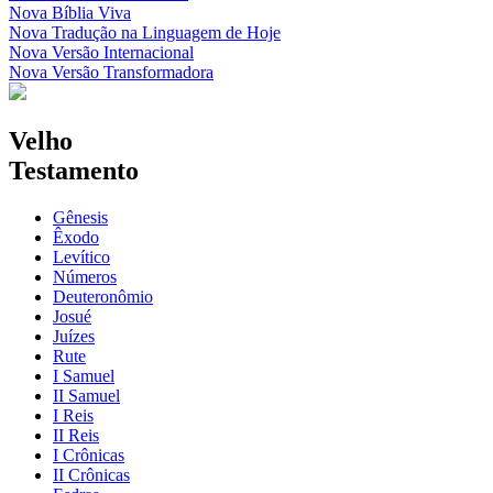
Nova Bíblia Viva
Nova Tradução na Linguagem de Hoje
Nova Versão Internacional
Nova Versão Transformadora
Velho
Testamento
Gênesis
Êxodo
Levítico
Números
Deuteronômio
Josué
Juízes
Rute
I Samuel
II Samuel
I Reis
II Reis
I Crônicas
II Crônicas