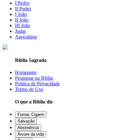
I Pedro
II Pedro
I João
II João
III João
Judas
Apocalipse
Bíblia Sagrada
Homepage
Pesquisar na Bíblia
Política de Privacidade
Termo de Uso
O que a Bíblia diz
Fumar, Cigarro
Salvação
Abstinência
Árvore da vida