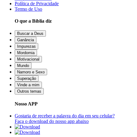
Política de Privacidade
Termo de Uso
O que a Bíblia diz
Buscar a Deus
Ganância
Impurezas
Mordomia
Motivacional
Mundo
Namoro e Sexo
Superação
Vinde a mim
Outros temas
Nosso APP
Gostaria de receber a palavra do dia em seu celular?
Faça o download do nosso app abaixo