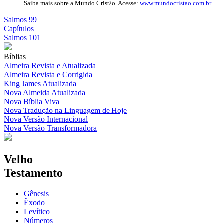
Saiba mais sobre a Mundo Cristão. Acesse:
www.mundocristao.com.br
Salmos 99
Capítulos
Salmos 101
Bíblias
Almeira Revista e Atualizada
Almeira Revista e Corrigida
King James Atualizada
Nova Almeida Atualizada
Nova Bíblia Viva
Nova Tradução na Linguagem de Hoje
Nova Versão Internacional
Nova Versão Transformadora
Velho
Testamento
Gênesis
Êxodo
Levítico
Números