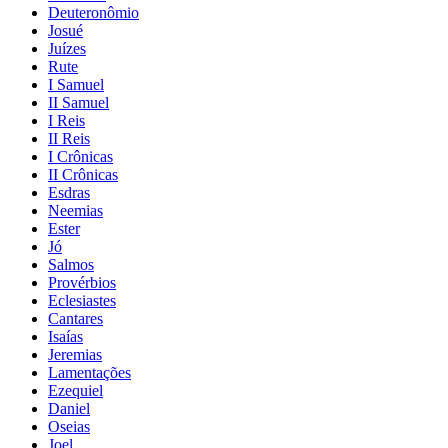
Deuteronômio
Josué
Juízes
Rute
I Samuel
II Samuel
I Reis
II Reis
I Crônicas
II Crônicas
Esdras
Neemias
Ester
Jó
Salmos
Provérbios
Eclesiastes
Cantares
Isaías
Jeremias
Lamentações
Ezequiel
Daniel
Oseias
Joel