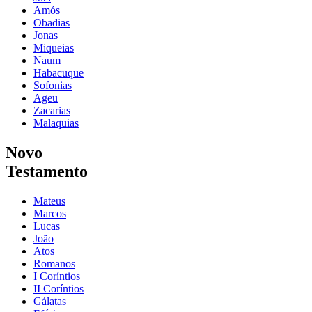
Amós
Obadias
Jonas
Miqueias
Naum
Habacuque
Sofonias
Ageu
Zacarias
Malaquias
Novo
Testamento
Mateus
Marcos
Lucas
João
Atos
Romanos
I Coríntios
II Coríntios
Gálatas