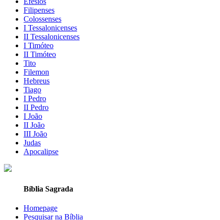
Efésios
Filipenses
Colossenses
I Tessalonicenses
II Tessalonicenses
I Timóteo
II Timóteo
Tito
Filemon
Hebreus
Tiago
I Pedro
II Pedro
I João
II João
III João
Judas
Apocalipse
Bíblia Sagrada
Homepage
Pesquisar na Bíblia