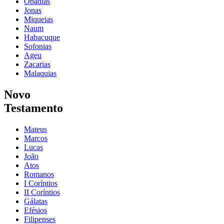
Obadias
Jonas
Miqueias
Naum
Habacuque
Sofonias
Ageu
Zacarias
Malaquias
Novo
Testamento
Mateus
Marcos
Lucas
João
Atos
Romanos
I Coríntios
II Coríntios
Gálatas
Efésios
Filipenses