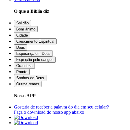
O que a Bíblia diz
Solidão
Bom ânimo
Cidade
Crescimento Espiritual
Deus
Esperança em Deus
Expiação pelo sangue
Grandeza
Pranto
Sonhos de Deus
Outros temas
Nosso APP
Gostaria de receber a palavra do dia em seu celular?
Faça o download do nosso app abaixo