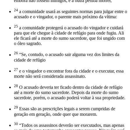
embora não fossem inimigos, e a outra pessoa morrer,
24
a comunidade usará as seguintes normas para julgar entre o
acusado e o vingador, o parente mais próximo da vítima:
25
a comunidade protegerá o acusado do vingador e cuidará
para que ele chegue à cidade de refúgio para onde fugiu. Ali
ele ficará até a morte do sumo sacerdote, que foi ungido com
o óleo sagrado.
26
“Se, contudo, o acusado sair alguma vez dos limites da
cidade de refúgio
27
e o vingador o encontrar fora da cidade e o executar, essa
morte não será considerada assassinato.
28
O acusado deveria ter ficado dentro da cidade de refúgio
até a morte do sumo sacerdote. Depois da morte do sumo
sacerdote, porém, o acusado poderá voltar à sua propriedade.
29
Essas são as prescrições legais a serem cumpridas de
geração em geração, onde quer que morarem.
30
“Todos os assassinos deverão ser executados, mas apenas