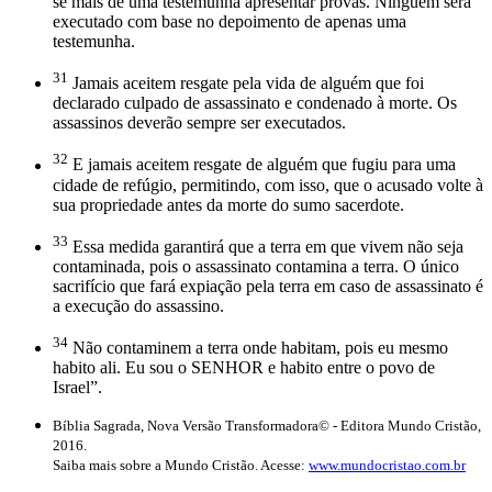
se mais de uma testemunha apresentar provas. Ninguém será
executado com base no depoimento de apenas uma
testemunha.
31
Jamais aceitem resgate pela vida de alguém que foi
declarado culpado de assassinato e condenado à morte. Os
assassinos deverão sempre ser executados.
32
E jamais aceitem resgate de alguém que fugiu para uma
cidade de refúgio, permitindo, com isso, que o acusado volte à
sua propriedade antes da morte do sumo sacerdote.
33
Essa medida garantirá que a terra em que vivem não seja
contaminada, pois o assassinato contamina a terra. O único
sacrifício que fará expiação pela terra em caso de assassinato é
a execução do assassino.
34
Não contaminem a terra onde habitam, pois eu mesmo
habito ali. Eu sou o SENHOR e habito entre o povo de
Israel”.
Bíblia Sagrada, Nova Versão Transformadora© - Editora Mundo Cristão,
2016.
Saiba mais sobre a Mundo Cristão. Acesse:
www.mundocristao.com.br