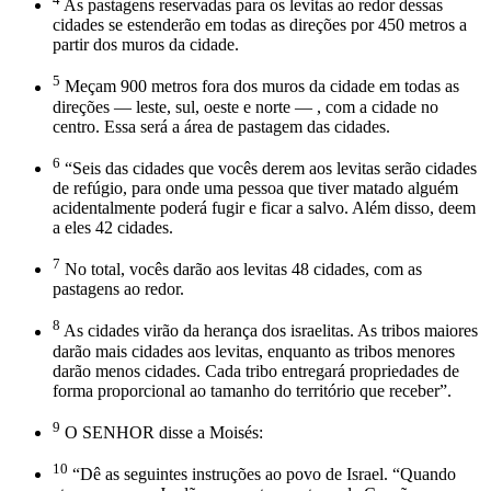
As pastagens reservadas para os levitas ao redor dessas
cidades se estenderão em todas as direções por 450 metros a
partir dos muros da cidade.
5
Meçam 900 metros fora dos muros da cidade em todas as
direções — leste, sul, oeste e norte — , com a cidade no
centro. Essa será a área de pastagem das cidades.
6
“Seis das cidades que vocês derem aos levitas serão cidades
de refúgio, para onde uma pessoa que tiver matado alguém
acidentalmente poderá fugir e ficar a salvo. Além disso, deem
a eles 42 cidades.
7
No total, vocês darão aos levitas 48 cidades, com as
pastagens ao redor.
8
As cidades virão da herança dos israelitas. As tribos maiores
darão mais cidades aos levitas, enquanto as tribos menores
darão menos cidades. Cada tribo entregará propriedades de
forma proporcional ao tamanho do território que receber”.
9
O SENHOR disse a Moisés:
10
“Dê as seguintes instruções ao povo de Israel. “Quando