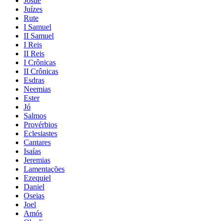
Josué
Juízes
Rute
I Samuel
II Samuel
I Reis
II Reis
I Crônicas
II Crônicas
Esdras
Neemias
Ester
Jó
Salmos
Provérbios
Eclesiastes
Cantares
Isaías
Jeremias
Lamentações
Ezequiel
Daniel
Oseias
Joel
Amós