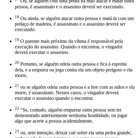
Ou, se alguém com uma pedra na mão atacar e matar outra
pessoa, é assassinato e o assassino deverá ser executado.
18
Ou ainda, se alguém atacar outra pessoa e matá-la com um
pedaço de madeira, é assassinato e o assassino deverá ser
executado.
19
O parente mais próximo da vítima é responsável pela
execução do assassino. Quando o encontrar, o vingador
deverá exe­cutar o assassino.
20
Portanto, se alguém odeia outra pessoa e fica à espreita
dela, e a empurra ou joga contra ela um objeto perigoso e ela
morre,
21
ou se alguém odeia outra pessoa e a fere com as mãos e ela
morre, é assassinato. Nesses casos, o vingador deverá
executar o assassino quando o encontrar.
22
“Se, contudo, alguém empurrar outra pessoa sem ter
demonstrado anteriormente nenhuma hostilidade, ou jogar
algo que acerte a pessoa acidentalmente,
23
ou, sem intenção, deixar cair sobre ela uma pedra grande,