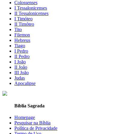
Colossenses
I Tessalonicenses
II Tessalonicenses
I Timóteo
II Timóteo
Tito
Filemon
Hebreus
Tiago
I Pedro
II Pedro
I João
II João
III João
Judas
Apocalipse
Bíblia Sagrada
Homepage
Pesquisar na Bíblia
Política de Privacidade
Termo de Uso