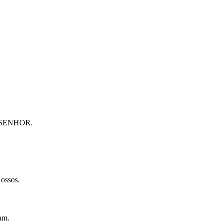
 do SENHOR.
ossos.
am.