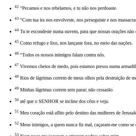
42
“Pecamos e nos rebelamos, e tu não nos perdoaste.
43
“Com tua ira nos envolveste, nos perseguiste e nos massacra
44
Tu te escondeste numa nuvem, para que nossas orações não c
45
Como refugo e lixo, nos lançaste fora, no meio das nações.
46
“Todos os nossos inimigos falam contra nós.
47
Vivemos cheios de medo, pois estamos presos numa armadilh
48
Rios de lágrimas correm de meus olhos pela destruição de m
49
Minhas lágrimas correm sem parar; não cessarão
50
até que o SENHOR se incline dos céus e veja.
51
Meu coração está aflito pelo destino das mulheres de Jerusal
52
Meus inimigos, a quem nunca fiz mal, caçaram-me como se e
53