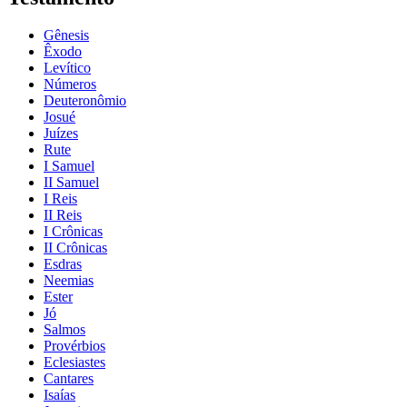
Gênesis
Êxodo
Levítico
Números
Deuteronômio
Josué
Juízes
Rute
I Samuel
II Samuel
I Reis
II Reis
I Crônicas
II Crônicas
Esdras
Neemias
Ester
Jó
Salmos
Provérbios
Eclesiastes
Cantares
Isaías