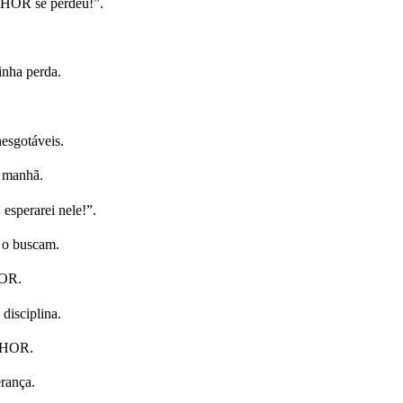
NHOR se perdeu!”.
inha perda.
esgotáveis.
a manhã.
sperarei nele!”.
 o buscam.
HOR.
disciplina.
ENHOR.
erança.