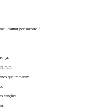
meu clamor por socorro!”.
stiça.
tra mim.
anos que tramaram.
o.
as canções.
am.