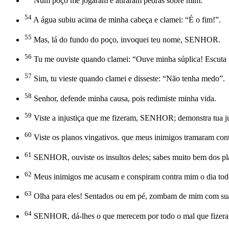
Num poço me jogaram e atiraram pedras sobre mim.
54
A água subiu acima de minha cabeça e clamei: “É o fim!”.
55
Mas, lá do fundo do poço, invoquei teu nome, SENHOR.
56
Tu me ouviste quando clamei: “Ouve minha súplica! Escuta 
57
Sim, tu vieste quando clamei e disseste: “Não tenha medo”.
58
Senhor, defende minha causa, pois redimiste minha vida.
59
Viste a injustiça que me fizeram, SENHOR; demonstra tua ju
60
Viste os planos vingativos. que meus inimigos tramaram con
61
SENHOR, ouviste os insultos deles; sabes muito bem dos pl
62
Meus inimigos me acusam e conspiram contra mim o dia tod
63
Olha para eles! Sentados ou em pé, zombam de mim com su
64
SENHOR, dá-lhes o que merecem por todo o mal que fizer