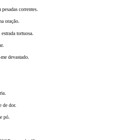
pesadas correntes.
ha oração.
strada tortuosa.
r.
-me devastado.
ia.
 de dor.
e pó.