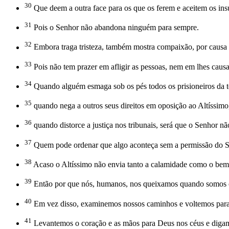
30
Que deem a outra face para os que os ferem e aceitem os insu
31
Pois o Senhor não abandona ninguém para sempre.
32
Embora traga tristeza, também mostra compaixão, por causa 
33
Pois não tem prazer em afligir as pessoas, nem em lhes causar
34
Quando alguém esmaga sob os pés todos os prisioneiros da t
35
quando nega a outros seus direitos em oposição ao Altíssimo
36
quando distorce a justiça nos tribunais, será que o Senhor nã
37
Quem pode ordenar que algo aconteça sem a permissão do 
38
Acaso o Altíssimo não envia tanto a calamidade como o be
39
Então por que nós, humanos, nos queixamos quando somos c
40
Em vez disso, examinemos nossos caminhos e voltemos p
41
Levantemos o coração e as mãos para Deus nos céus e diga