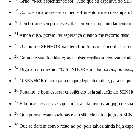
Grito: “Meu esplendor se foi! Tudo que eu esperava do SE
19
Como é amargo recordar meu sofrimento e meu desamparo!
20
Lembro-me sempre destes dias terríveis enquanto lamento m
21
Ainda ouso, porém, ter esperança quando me recordo disto:
22
O amor do SENHOR não tem fim! Suas misericórdias são in
23
Grande é sua fidelidade; suas misericórdias se renovam cad
24
Digo a mim mesmo: “O SENHOR é minha porção; por isso, e
25
O SENHOR é bom para os que dependem dele, para os que
26
Portanto, é bom esperar em silêncio pela salvação do SEN
27
É bom as pessoas se sujeitarem, ainda jovens, ao jugo de sua 
28
Que permaneçam sozinhas e em silêncio sob o jugo do S
29
Que se deitem com o rosto no pó, pois talvez ainda haja esp