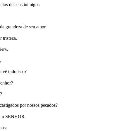
ltos de seus inimigos.
da grandeza de seu amor.
 tristeza.
erra,
,
o vê tudo isso?
Senhor?
m?
astigados por nossos pecados?
ara o SENHOR.
mos: