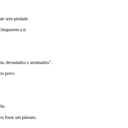
ste sem piedade.
hegassem a ti.
a, devastados e arruinados”.
eu povo.
ém.
u fosse um pássaro.