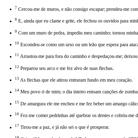
7
Cercou-me de muros, e não consigo escapar; prendeu-me com 
8
E, ainda que eu clame e grite, ele fechou os ouvidos para min
9
Com um muro de pedra, impediu meu caminho; tornou minha e
10
Escondeu-se como um urso ou um leão que espera para ataca
11
Arrastou-me para fora do caminho e despedaçou-me; deixou
12
Preparou seu arco e me fez alvo de suas flechas.
13
As flechas que ele atirou entraram fundo em meu coração.
14
Meu povo ri de mim; o dia inteiro entoam canções de zombar
15
De amargura ele me encheu e me fez beber um amargo cálice
16
Fez-me comer pedrinhas até quebrar os dentes e cobriu-me d
17
Tirou-me a paz, e já não sei o que é prosperar.
18