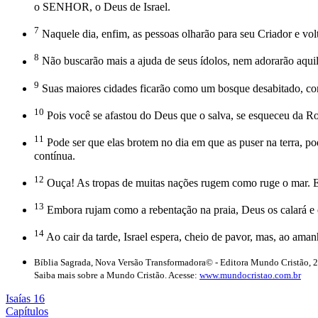
o SENHOR, o Deus de Israel.
7
Naquele dia, enfim, as pessoas olharão para seu Criador e volt
8
Não buscarão mais a ajuda de seus ídolos, nem adorarão aquilo
9
Suas maiores cidades ficarão como um bosque desabitado, como
10
Pois você se afastou do Deus que o salva, se esqueceu da Roc
11
Pode ser que elas brotem no dia em que as puser na terra, po
contínua.
12
Ouça! As tropas de muitas nações rugem como ruge o mar. E
13
Embora rujam como a rebentação na praia, Deus os calará e 
14
Ao cair da tarde, Israel espera, cheio de pavor, mas, ao ama
Bíblia Sagrada, Nova Versão Transformadora© - Editora Mundo Cristão, 
Saiba mais sobre a Mundo Cristão. Acesse:
www.mundocristao.com.br
Isaías 16
Capítulos