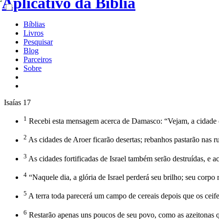
Bíblias
Livros
Pesquisar
Blog
Parceiros
Sobre
Isaías 17
1
Recebi esta mensagem acerca de Damasco: “Vejam, a cidade d
2
As cidades de Aroer ficarão desertas; rebanhos pastarão nas ru
3
As cidades fortificadas de Israel também serão destruídas, e 
4
“Naquele dia, a glória de Israel perderá seu brilho; seu corpo 
5
A terra toda parecerá um campo de cereais depois que os ceife
6
Restarão apenas uns poucos de seu povo, como as azeitonas qu