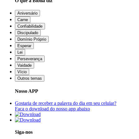
O que a Bíblia diz
Aniversário
Carne
Confiabilidade
Discipulado
Domínio Próprio
Esperar
Lei
Perseverança
Vaidade
Vício
Outros temas
Nosso APP
Gostaria de receber a palavra do dia em seu celular?
Faça o download do nosso app abaixo
Siga-nos