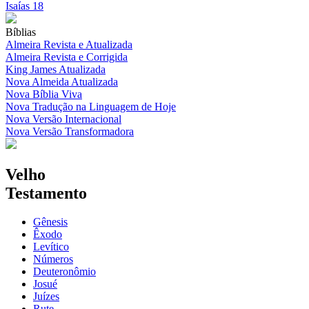
Isaías 18
Bíblias
Almeira Revista e Atualizada
Almeira Revista e Corrigida
King James Atualizada
Nova Almeida Atualizada
Nova Bíblia Viva
Nova Tradução na Linguagem de Hoje
Nova Versão Internacional
Nova Versão Transformadora
Velho
Testamento
Gênesis
Êxodo
Levítico
Números
Deuteronômio
Josué
Juízes
Rute