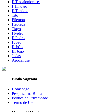
II Tessalonicenses
I Timóteo
II Timóteo
Tito
Filemon
Hebreus
Tiago
I Pedro
II Pedro
I João
II João
III João
Judas
Apocalipse
Bíblia Sagrada
Homepage
Pesquisar na Bíblia
Política de Privacidade
Termo de Uso