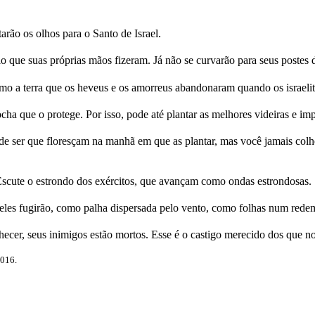
arão os olhos para o Santo de Israel.
 que suas próprias mãos fizeram. Já não se curvarão para seus postes d
 a terra que os heveus e os amorreus abandonaram quando os israelitas
ha que o protege. Por isso, pode até plantar as melhores videiras e im
de ser que floresçam na manhã em que as plantar, mas você jamais colher
scute o estrondo dos exércitos, que avançam como ondas estrondosas.
eles fugirão, como palha dispersada pelo vento, como folhas num rede
nhecer, seus inimigos estão mortos. Esse é o castigo merecido dos que 
2016.