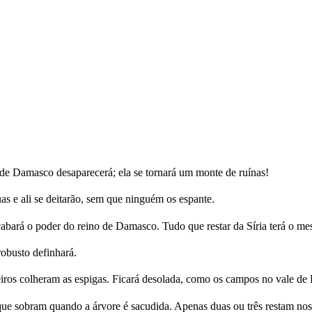
e Damasco desaparecerá; ela se tornará um monte de ruínas!
as e ali se deitarão, sem que ninguém os espante.
acabará o poder do reino de Damasco. Tudo que restar da Síria terá o m
robusto definhará.
iros colheram as espigas. Ficará desolada, como os campos no vale de 
e sobram quando a árvore é sacudida. Apenas duas ou três restam nos g