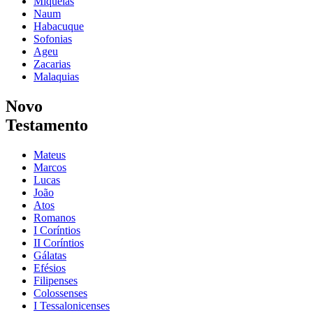
Miqueias
Naum
Habacuque
Sofonias
Ageu
Zacarias
Malaquias
Novo
Testamento
Mateus
Marcos
Lucas
João
Atos
Romanos
I Coríntios
II Coríntios
Gálatas
Efésios
Filipenses
Colossenses
I Tessalonicenses