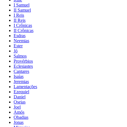
I Samuel
II Samuel
I Reis
II Reis
I Crônicas
II Crônicas
Esdras
Neemias
Ester
Jó
Salmos
Provérbios
Eclesiastes
Cantares
Isaías
Jeremias
Lamentações
Ezequiel
Daniel
Oseias
Joel
Amós
Obadias
Jonas