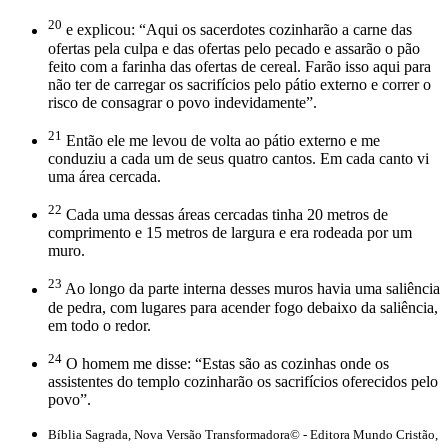
20
e explicou: “Aqui os sacerdotes cozinharão a carne das
ofertas pela culpa e das ofertas pelo pecado e assarão o pão
feito com a farinha das ofertas de cereal. Farão isso aqui para
não ter de carregar os sacrifícios pelo pátio externo e correr o
risco de consagrar o povo indevidamente”.
21
Então ele me levou de volta ao pátio externo e me
conduziu a cada um de seus quatro cantos. Em cada canto vi
uma área cercada.
22
Cada uma dessas áreas cercadas tinha 20 metros de
comprimento e 15 metros de largura e era rodeada por um
muro.
23
Ao longo da parte interna desses muros havia uma saliência
de pedra, com lugares para acender fogo debaixo da saliência,
em todo o redor.
24
O homem me disse: “Estas são as cozinhas onde os
assistentes do templo cozinharão os sacrifícios oferecidos pelo
povo”.
Bíblia Sagrada, Nova Versão Transformadora© - Editora Mundo Cristão,