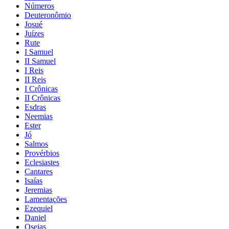
Números
Deuteronômio
Josué
Juízes
Rute
I Samuel
II Samuel
I Reis
II Reis
I Crônicas
II Crônicas
Esdras
Neemias
Ester
Jó
Salmos
Provérbios
Eclesiastes
Cantares
Isaías
Jeremias
Lamentações
Ezequiel
Daniel
Oseias