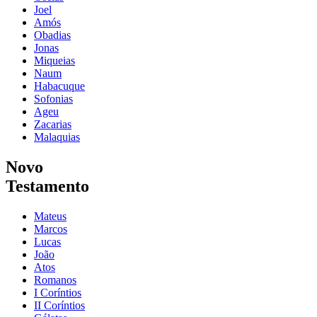
Joel
Amós
Obadias
Jonas
Miqueias
Naum
Habacuque
Sofonias
Ageu
Zacarias
Malaquias
Novo
Testamento
Mateus
Marcos
Lucas
João
Atos
Romanos
I Coríntios
II Coríntios