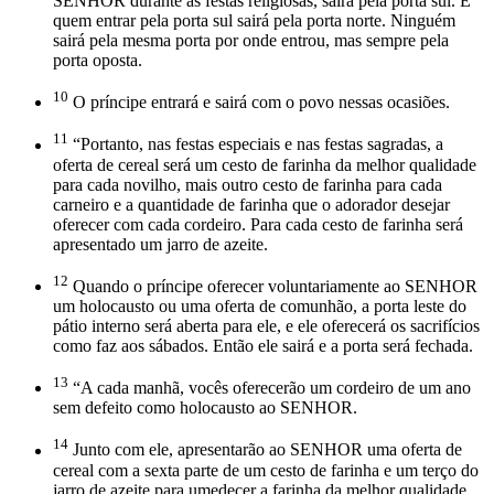
SENHOR durante as festas religiosas, sairá pela porta sul. E
quem entrar pela porta sul sairá pela porta norte. Ninguém
sairá pela mesma porta por onde entrou, mas sempre pela
porta oposta.
10
O príncipe entrará e sairá com o povo nessas ocasiões.
11
“Portanto, nas festas especiais e nas festas sagradas, a
oferta de cereal será um cesto de farinha da melhor qualidade
para cada novilho, mais outro cesto de farinha para cada
carneiro e a quantidade de farinha que o adorador desejar
oferecer com cada cordeiro. Para cada cesto de farinha será
apresentado um jarro de azeite.
12
Quando o príncipe oferecer voluntariamente ao SENHOR
um holocausto ou uma oferta de comunhão, a porta leste do
pátio interno será aberta para ele, e ele oferecerá os sacrifícios
como faz aos sábados. Então ele sairá e a porta será fechada.
13
“A cada manhã, vocês oferecerão um cordeiro de um ano
sem defeito como holocausto ao SENHOR.
14
Junto com ele, apresentarão ao SENHOR uma oferta de
cereal com a sexta parte de um cesto de farinha e um terço do
jarro de azeite para umedecer a farinha da melhor qualidade.