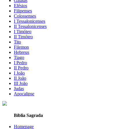
Gálatas
Efésios
Filipenses
Colossenses
I Tessalonicenses
II Tessalonicenses
I Timóteo
II Timóteo
Tito
Filemon
Hebreus
Tiago
I Pedro
II Pedro
I João
II João
III João
Judas
Apocalipse
Bíblia Sagrada
Homepage