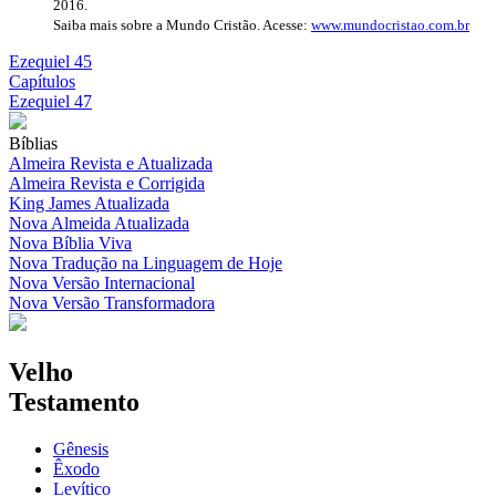
2016.
Saiba mais sobre a Mundo Cristão. Acesse:
www.mundocristao.com.br
Ezequiel 45
Capítulos
Ezequiel 47
Bíblias
Almeira Revista e Atualizada
Almeira Revista e Corrigida
King James Atualizada
Nova Almeida Atualizada
Nova Bíblia Viva
Nova Tradução na Linguagem de Hoje
Nova Versão Internacional
Nova Versão Transformadora
Velho
Testamento
Gênesis
Êxodo
Levítico