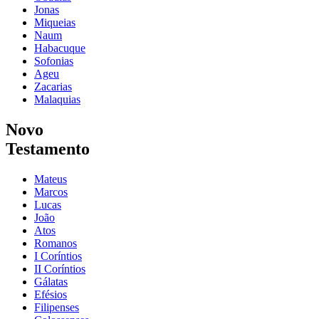
Jonas
Miqueias
Naum
Habacuque
Sofonias
Ageu
Zacarias
Malaquias
Novo
Testamento
Mateus
Marcos
Lucas
João
Atos
Romanos
I Coríntios
II Coríntios
Gálatas
Efésios
Filipenses