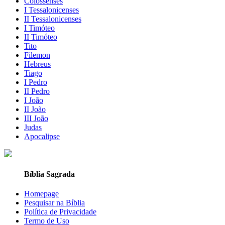
Colossenses
I Tessalonicenses
II Tessalonicenses
I Timóteo
II Timóteo
Tito
Filemon
Hebreus
Tiago
I Pedro
II Pedro
I João
II João
III João
Judas
Apocalipse
Bíblia Sagrada
Homepage
Pesquisar na Bíblia
Política de Privacidade
Termo de Uso