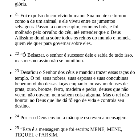
glória.
21
Foi expulso do convívio humano. Sua mente se tornou
como a de um animal, e ele viveu entre os jumentos
selvagens. Passou a comer capim, como os bois, e foi
molhado pelo orvalho do céu, até entender que o Deus
Altíssimo domina sobre todos os reinos do mundo e nomeia
quem ele quer para governar sobre eles.
22
“Ó Belsazar, o senhor é sucessor dele e sabia de tudo isso,
mas mesmo assim não se humilhou.
23
Desafiou o Senhor dos céus e mandou trazer essas taças do
templo. O rei, seus nobres, suas esposas e suas concubinas
beberam vinho dessas taças enquanto louvavam deuses de
prata, ouro, bronze, ferro, madeira e pedra, deuses que não
veem, não ouvem, nem sabem coisa alguma. Mas o rei não
honrou ao Deus que lhe dá fôlego de vida e controla seu
destino.
24
Por isso Deus enviou a mão que escreveu a mensagem.
25
“Esta é a mensagem que foi escrita: MENE, MENE,
TEQUEL e PARSIM.