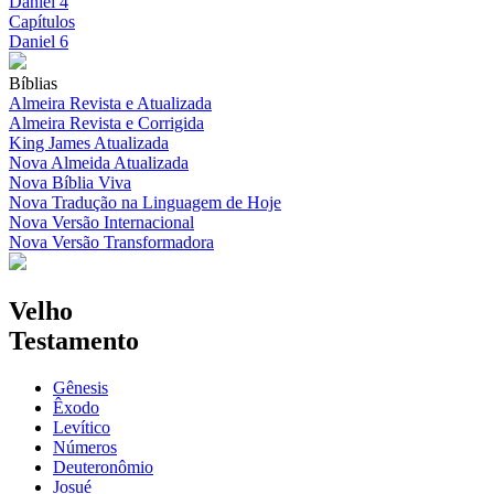
Daniel 4
Capítulos
Daniel 6
Bíblias
Almeira Revista e Atualizada
Almeira Revista e Corrigida
King James Atualizada
Nova Almeida Atualizada
Nova Bíblia Viva
Nova Tradução na Linguagem de Hoje
Nova Versão Internacional
Nova Versão Transformadora
Velho
Testamento
Gênesis
Êxodo
Levítico
Números
Deuteronômio
Josué