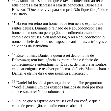
A rainha-mãe soube do que estava acontecendo ao rei e
seus nobres e foi depressa à sala de banquetes. Disse ela a
Belsazar: “Que o rei viva para sempre! Não fique tão pálido e
assustado.
11
Há em seu reino um homem que tem nele o espírito dos
santos deuses. Durante o reinado de Nabucodonosor, esse
homem demonstrou percepção, entendimento e sabedoria
como a dos deuses. Seu antecessor, o rei Nabucodonosor, o
nomeou chefe de todos os magos, encantadores, astrólogos e
adivinhos da Babilônia.
12
Esse homem, Daniel, a quem o rei deu o nome de
Beltessazar, tem inteligência extraordinária e é cheio de
conhecimento e entendimento. É capaz de interpretar sonhos,
explicar enigmas e resolver problemas difíceis. Mande chamar
Daniel, e ele lhe dirá o que significa a inscrição”.
13
Daniel foi levado à presença do rei, que lhe perguntou:
“Você é Daniel, um dos exilados trazidos de Judá por meu
antecessor, o rei Nabucodonosor?
14
Soube que o espírito dos deuses está em você, e que é
cheio de percepção, entendimento e sabedoria.