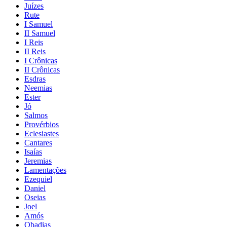
Juízes
Rute
I Samuel
II Samuel
I Reis
II Reis
I Crônicas
II Crônicas
Esdras
Neemias
Ester
Jó
Salmos
Provérbios
Eclesiastes
Cantares
Isaías
Jeremias
Lamentações
Ezequiel
Daniel
Oseias
Joel
Amós
Obadias