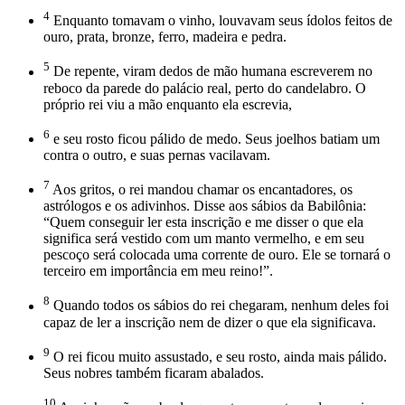
4
Enquanto tomavam o vinho, louvavam seus ídolos feitos de
ouro, prata, bronze, ferro, madeira e pedra.
5
De repente, viram dedos de mão humana escreverem no
reboco da parede do palácio real, perto do candelabro. O
próprio rei viu a mão enquanto ela escrevia,
6
e seu rosto ficou pálido de medo. Seus joelhos batiam um
contra o outro, e suas pernas vacilavam.
7
Aos gritos, o rei mandou chamar os encantadores, os
astrólogos e os adivinhos. Disse aos sábios da Babilônia:
“Quem conseguir ler esta inscrição e me disser o que ela
significa será vestido com um manto vermelho, e em seu
pescoço será colocada uma corrente de ouro. Ele se tornará o
terceiro em importância em meu reino!”.
8
Quando todos os sábios do rei chegaram, nenhum deles foi
capaz de ler a inscrição nem de dizer o que ela significava.
9
O rei ficou muito assustado, e seu rosto, ainda mais pálido.
Seus nobres também ficaram abalados.
10