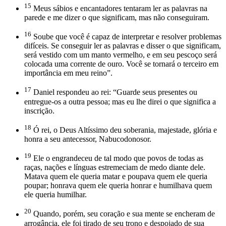
15
Meus sábios e encantadores tentaram ler as palavras na
parede e me dizer o que significam, mas não conseguiram.
16
Soube que você é capaz de interpretar e resolver problemas
difíceis. Se conseguir ler as palavras e disser o que significam,
será vestido com um manto vermelho, e em seu pescoço será
colocada uma corrente de ouro. Você se tornará o terceiro em
importância em meu reino”.
17
Daniel respondeu ao rei: “Guarde seus presentes ou
entregue-os a outra pessoa; mas eu lhe direi o que significa a
inscrição.
18
Ó rei, o Deus Altíssimo deu soberania, majestade, glória e
honra a seu antecessor, Nabucodonosor.
19
Ele o engrandeceu de tal modo que povos de todas as
raças, nações e línguas estremeciam de medo diante dele.
Matava quem ele queria matar e poupava quem ele queria
poupar; honrava quem ele queria honrar e humilhava quem
ele queria humilhar.
20
Quando, porém, seu coração e sua mente se encheram de
arrogância, ele foi tirado de seu trono e despojado de sua