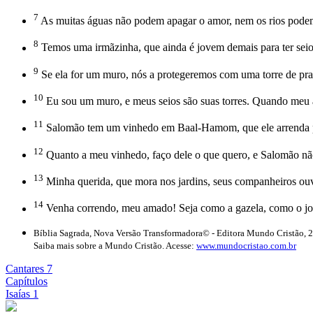
7
As muitas águas não podem apagar o amor, nem os rios podem 
8
Temos uma irmãzinha, que ainda é jovem demais para ter seio
9
Se ela for um muro, nós a protegeremos com uma torre de prat
10
Eu sou um muro, e meus seios são suas torres. Quando meu 
11
Salomão tem um vinhedo em Baal-Hamom, que ele arrenda para
12
Quanto a meu vinhedo, faço dele o que quero, e Salomão não 
13
Minha querida, que mora nos jardins, seus companheiros ou
14
Venha correndo, meu amado! Seja como a gazela, como o jov
Bíblia Sagrada, Nova Versão Transformadora© - Editora Mundo Cristão, 
Saiba mais sobre a Mundo Cristão. Acesse:
www.mundocristao.com.br
Cantares 7
Capítulos
Isaías 1