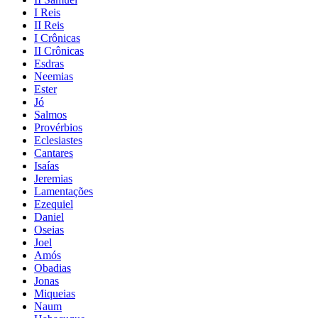
I Reis
II Reis
I Crônicas
II Crônicas
Esdras
Neemias
Ester
Jó
Salmos
Provérbios
Eclesiastes
Cantares
Isaías
Jeremias
Lamentações
Ezequiel
Daniel
Oseias
Joel
Amós
Obadias
Jonas
Miqueias
Naum