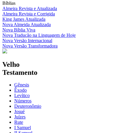
Bíblias
Almeira Revista e Atualizada
Almeira Revista e Corrigida
King James Atualizada
Nova Almeida Atualizada
Nova Bíblia Viva
Nova Tradução na Linguagem de Hoje
Nova Versão Internacional
Nova Versão Transformadora
Velho
Testamento
Gênesis
Êxodo
Levítico
Números
Deuteronômio
Josué
Juízes
Rute
I Samuel
II Samuel