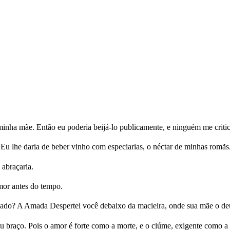
ha mãe. Então eu poderia beijá-lo publicamente, e ninguém me critic
. Eu lhe daria de beber vinho com especiarias, o néctar de minhas romãs
 abraçaria.
mor antes do tempo.
do? A Amada Despertei você debaixo da macieira, onde sua mãe o deu 
 braço. Pois o amor é forte como a morte, e o ciúme, exigente como a 