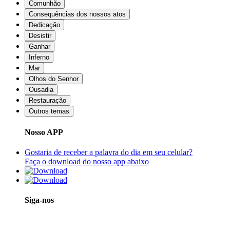
Comunhão
Consequências dos nossos atos
Dedicação
Desistir
Ganhar
Inferno
Mar
Olhos do Senhor
Ousadia
Restauração
Outros temas
Nosso APP
Gostaria de receber a palavra do dia em seu celular?
Faça o download do nosso app abaixo
Siga-nos