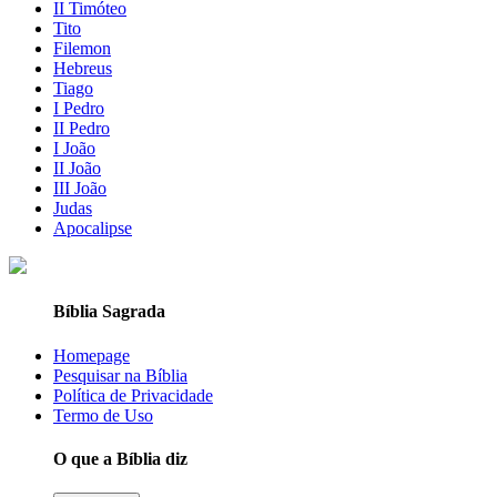
II Timóteo
Tito
Filemon
Hebreus
Tiago
I Pedro
II Pedro
I João
II João
III João
Judas
Apocalipse
Bíblia Sagrada
Homepage
Pesquisar na Bíblia
Política de Privacidade
Termo de Uso
O que a Bíblia diz