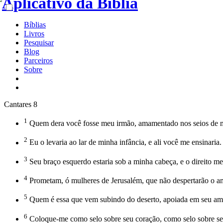
Bíblias
Livros
Pesquisar
Blog
Parceiros
Sobre
Cantares 8
1
Quem dera você fosse meu irmão, amamentado nos seios de min
2
Eu o levaria ao lar de minha infância, e ali você me ensinaria
3
Seu braço esquerdo estaria sob a minha cabeça, e o direito me
4
Prometam, ó mulheres de Jerusalém, que não despertarão o a
5
Quem é essa que vem subindo do deserto, apoiada em seu ama
6
Coloque-me como selo sobre seu coração, como selo sobre seu