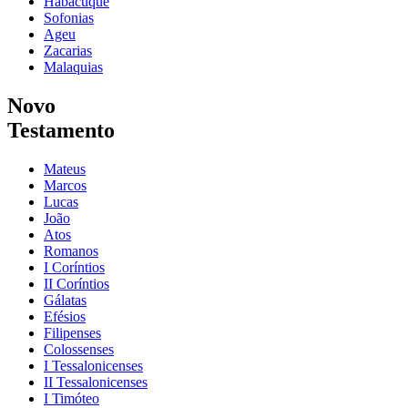
Habacuque
Sofonias
Ageu
Zacarias
Malaquias
Novo
Testamento
Mateus
Marcos
Lucas
João
Atos
Romanos
I Coríntios
II Coríntios
Gálatas
Efésios
Filipenses
Colossenses
I Tessalonicenses
II Tessalonicenses
I Timóteo