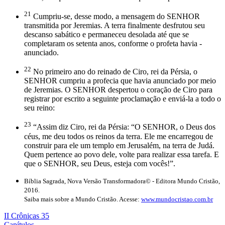
21
Cumpriu-se, desse modo, a mensagem do SENHOR
transmitida por Jeremias. A terra finalmente desfrutou seu
descanso sabático e permaneceu desolada até que se
completaram os setenta anos, conforme o profeta havia ­
anunciado.
22
No primeiro ano do reinado de Ciro, rei da Pérsia, o
SENHOR cumpriu a profecia que havia anunciado por meio
de Jeremias. O SENHOR despertou o coração de Ciro para
registrar por escrito a seguinte proclamação e enviá-la a todo o
seu reino:
23
“Assim diz Ciro, rei da Pérsia: “O SENHOR, o Deus dos
céus, me deu todos os reinos da terra. Ele me encarregou de
construir para ele um templo em Jerusalém, na terra de Judá.
Quem pertence ao povo dele, volte para realizar essa tarefa. E
que o SENHOR, seu Deus, esteja com vocês!”.
Bíblia Sagrada, Nova Versão Transformadora© - Editora Mundo Cristão,
2016.
Saiba mais sobre a Mundo Cristão. Acesse:
www.mundocristao.com.br
II Crônicas 35
Capítulos