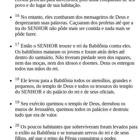
povo e do lugar de sua habitação.
16
No entanto, eles zombaram dos mensageiros de Deus e
desprezaram suas palavras. Caçoaram dos profetas até que a
ira do SENHOR não pôde mais ser contida e nada mais se
pôde fazer.
17
Então o SENHOR trouxe o rei da Babilônia contra eles.
Os babilônios mataram os jovens e foram atrás deles até
dentro do santuário. Não tiveram piedade nem dos rapazes,
nem das moças, nem dos idosos e doentes. Deus os entregou
todos nas mãos do rei.
18
Ele levou para a Babilônia todos os utensílios, grandes e
pequenos, do templo de Deus e todos os tesouros do templo
do SENHOR e do palácio do rei e de seus oficiais.
19
Seu exército queimou o templo de Deus, derrubou os
muros de Jerusalém, queimou todos os pa­lácios e destruiu
tudo que era de valor.
20
Os poucos habitantes que sobreviveram foram levados para
o exílio na Babilônia e se tornaram servos do rei e de seus
filhos, até que o reino da Pérsia conquistou o poder.