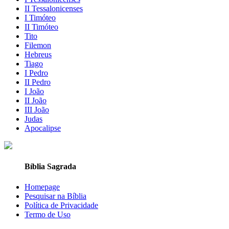
II Tessalonicenses
I Timóteo
II Timóteo
Tito
Filemon
Hebreus
Tiago
I Pedro
II Pedro
I João
II João
III João
Judas
Apocalipse
Bíblia Sagrada
Homepage
Pesquisar na Bíblia
Política de Privacidade
Termo de Uso