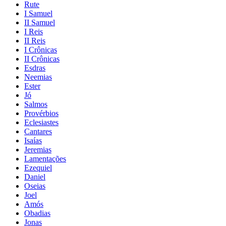
Rute
I Samuel
II Samuel
I Reis
II Reis
I Crônicas
II Crônicas
Esdras
Neemias
Ester
Jó
Salmos
Provérbios
Eclesiastes
Cantares
Isaías
Jeremias
Lamentações
Ezequiel
Daniel
Oseias
Joel
Amós
Obadias
Jonas