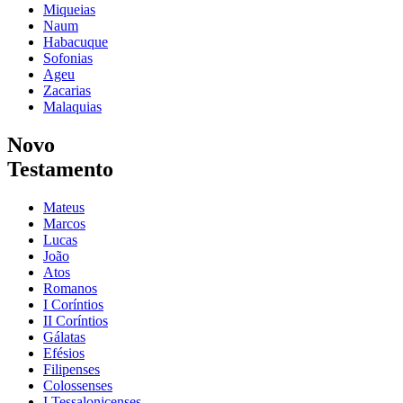
Miqueias
Naum
Habacuque
Sofonias
Ageu
Zacarias
Malaquias
Novo
Testamento
Mateus
Marcos
Lucas
João
Atos
Romanos
I Coríntios
II Coríntios
Gálatas
Efésios
Filipenses
Colossenses
I Tessalonicenses