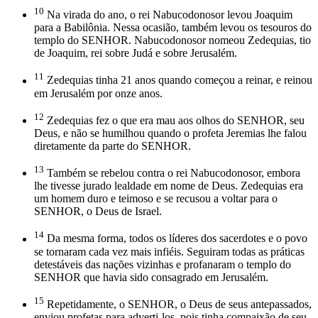
10
Na virada do ano, o rei Nabucodonosor levou Joaquim
para a Babilônia. Nessa ocasião, também levou os tesouros do
templo do SENHOR. Nabucodonosor nomeou Zedequias, tio
de Joaquim, rei sobre Judá e sobre Jerusalém.
11
Zedequias tinha 21 anos quando começou a reinar, e reinou
em Jerusalém por onze anos.
12
Zedequias fez o que era mau aos olhos do SENHOR, seu
Deus, e não se humilhou quando o profeta Jeremias lhe falou
diretamente da parte do SENHOR.
13
Também se rebelou contra o rei Nabucodonosor, embora
lhe tivesse jurado lealdade em nome de Deus. Zedequias era
um homem duro e teimoso e se recusou a voltar para o
SENHOR, o Deus de Israel.
14
Da mesma forma, todos os líderes dos sacerdotes e o povo
se tornaram cada vez mais infiéis. Seguiram todas as práticas
detestáveis das nações vizinhas e profanaram o templo do
SENHOR que havia sido consagrado em Jerusalém.
15
Repetidamente, o SENHOR, o Deus de seus antepassados,
enviou profetas para adverti-los, pois tinha compaixão de seu