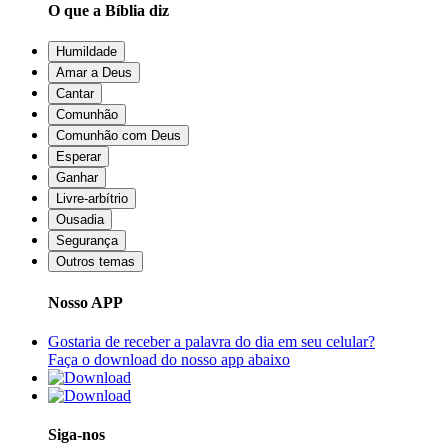
O que a Bíblia diz
Humildade
Amar a Deus
Cantar
Comunhão
Comunhão com Deus
Esperar
Ganhar
Livre-arbítrio
Ousadia
Segurança
Outros temas
Nosso APP
Gostaria de receber a palavra do dia em seu celular?
Faça o download do nosso app abaixo
Siga-nos