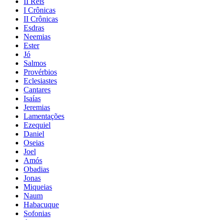
II Reis
I Crônicas
II Crônicas
Esdras
Neemias
Ester
Jó
Salmos
Provérbios
Eclesiastes
Cantares
Isaías
Jeremias
Lamentações
Ezequiel
Daniel
Oseias
Joel
Amós
Obadias
Jonas
Miqueias
Naum
Habacuque
Sofonias