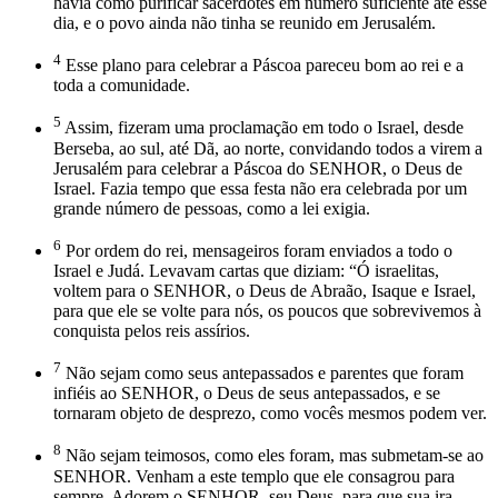
havia como purificar sacerdotes em número suficiente até esse
dia, e o povo ainda não tinha se reunido em Jerusalém.
4
Esse plano para celebrar a Páscoa pareceu bom ao rei e a
toda a comunidade.
5
Assim, fizeram uma proclamação em todo o Israel, desde
Berseba, ao sul, até Dã, ao norte, convidando todos a virem a
Jerusalém para celebrar a Páscoa do SENHOR, o Deus de
Israel. Fazia tempo que essa festa não era celebrada por um
grande número de pessoas, como a lei exigia.
6
Por ordem do rei, mensageiros foram enviados a todo o
Israel e Judá. Levavam cartas que diziam: “Ó israelitas,
voltem para o SENHOR, o Deus de Abraão, Isaque e Israel,
para que ele se volte para nós, os poucos que sobrevivemos à
conquista pelos reis assírios.
7
Não sejam como seus antepassados e parentes que foram
infiéis ao SENHOR, o Deus de seus antepassados, e se
tornaram objeto de desprezo, como vocês mesmos podem ver.
8
Não sejam teimosos, como eles foram, mas submetam-se ao
SENHOR. Venham a este templo que ele consagrou para
sempre. Adorem o SENHOR, seu Deus, para que sua ira