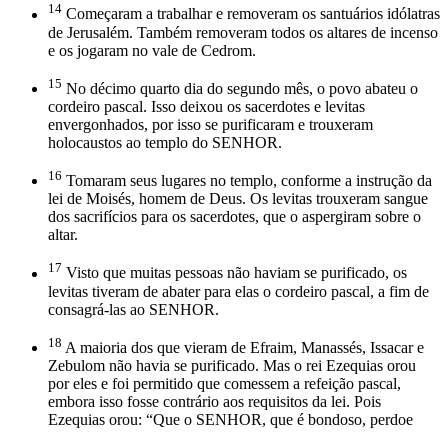
14
Começaram a trabalhar e removeram os santuários idólatras
de Jerusalém. Também removeram todos os altares de incenso
e os jogaram no vale de Cedrom.
15
No décimo quarto dia do segundo mês, o povo abateu o
cordeiro pascal. Isso deixou os sacerdotes e levitas
envergonhados, por isso se purificaram e trouxeram
holocaustos ao templo do SENHOR.
16
Tomaram seus lugares no templo, conforme a instrução da
lei de Moisés, homem de Deus. Os levitas trouxeram sangue
dos sacrifícios para os sacerdotes, que o aspergiram sobre o
altar.
17
Visto que muitas pessoas não haviam se purificado, os
levitas tiveram de abater para elas o cordeiro pascal, a fim de
consagrá-las ao SENHOR.
18
A maioria dos que vieram de Efraim, Manassés, Issacar e
Zebulom não havia se purificado. Mas o rei Ezequias orou
por eles e foi permitido que comessem a refeição pascal,
embora isso fosse contrário aos requisitos da lei. Pois
Ezequias orou: “Que o SENHOR, que é bondoso, perdoe