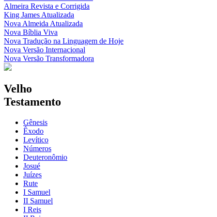
Almeira Revista e Corrigida
King James Atualizada
Nova Almeida Atualizada
Nova Bíblia Viva
Nova Tradução na Linguagem de Hoje
Nova Versão Internacional
Nova Versão Transformadora
Velho
Testamento
Gênesis
Êxodo
Levítico
Números
Deuteronômio
Josué
Juízes
Rute
I Samuel
II Samuel
I Reis