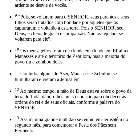
ardente se desvie de vocês.
9
“Pois, se voltarem para o SENHOR, seus parentes e seus
filhos serão tratados com bondade por aqueles que os
capturaram e voltarão a esta terra. Pois o SENHOR, seu
Deus, é cheio de graça e compaixão. Não os rejeitará se
voltarem para ele”.
10
Os mensageiros foram de cidade em cidade em Efraim e
Manassés e até o território de Zebulom, mas a maioria do
povo riu e zombou deles.
11
Contudo, alguns de Aser, Manassés e Zebulom se
humilharam e vieram a Jerusalém.
12
Ao mesmo tempo, a mão de Deus estava sobre o povo da
terra de Judá, dando-lhes um só coração para obedecer às
ordens do rei e de seus oficiais, conforme a palavra do
SENHOR.
13
Assim, uma grande multidão se reuniu em Jerusalém no
segundo mês, para comemorar a Festa dos Pães sem
Fermento.