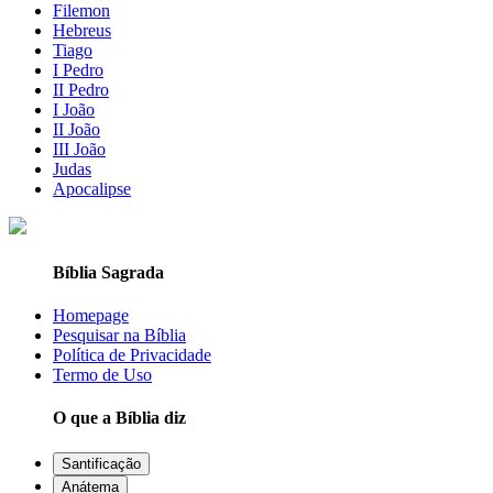
Filemon
Hebreus
Tiago
I Pedro
II Pedro
I João
II João
III João
Judas
Apocalipse
Bíblia Sagrada
Homepage
Pesquisar na Bíblia
Política de Privacidade
Termo de Uso
O que a Bíblia diz
Santificação
Anátema