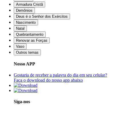
Armadura Cristã
Demônios
Deus é o Senhor dos Exércitos
Nascimento
Natal
Quebrantamento
Renovar as Forças
Vaso
Outros temas
Nosso APP
Gostaria de receber a palavra do dia em seu celular?
Faça o download do nosso app abaixo
Siga-nos