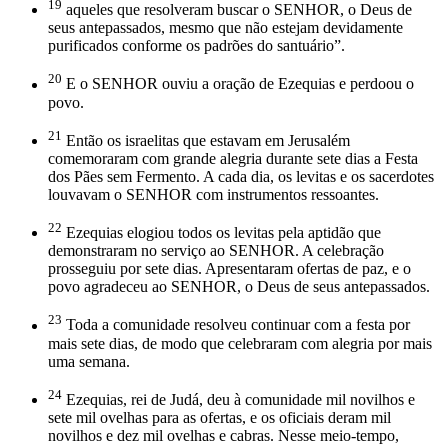
19
aqueles que resolveram buscar o SENHOR, o Deus de
seus antepassados, mesmo que não estejam devidamente
purificados conforme os padrões do santuário”.
20
E o SENHOR ouviu a oração de Ezequias e perdoou o
povo.
21
Então os israelitas que estavam em Jerusalém
comemoraram com grande alegria durante sete dias a Festa
dos Pães sem Fermento. A cada dia, os levitas e os sacerdotes
louvavam o SENHOR com instrumentos ressoantes.
22
Ezequias elogiou todos os levitas pela aptidão que
demonstraram no serviço ao SENHOR. A celebração
prosseguiu por sete dias. Apresentaram ofertas de paz, e o
povo agradeceu ao SENHOR, o Deus de seus ­antepassados.
23
Toda a comunidade resolveu continuar com a festa por
mais sete dias, de modo que celebraram com alegria por mais
uma semana.
24
Ezequias, rei de Judá, deu à comunidade mil novilhos e
sete mil ovelhas para as ofertas, e os oficiais deram mil
novilhos e dez mil ovelhas e cabras. Nesse meio-tempo,