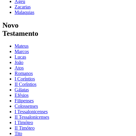
Ageu
Zacarias
Malaquias
Novo
Testamento
Mateus
Marcos
Lucas
João
Atos
Romanos
I Coríntios
II Coríntios
Gálatas
Efésios
Filipenses
Colossenses
I Tessalonicenses
II Tessalonicenses
I Timóteo
II Timóteo
Tito