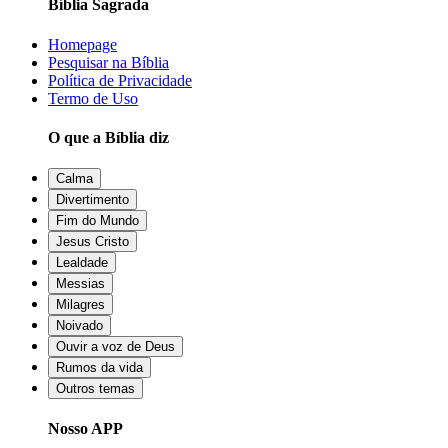
Bíblia Sagrada
Homepage
Pesquisar na Bíblia
Política de Privacidade
Termo de Uso
O que a Bíblia diz
Calma
Divertimento
Fim do Mundo
Jesus Cristo
Lealdade
Messias
Milagres
Noivado
Ouvir a voz de Deus
Rumos da vida
Outros temas
Nosso APP