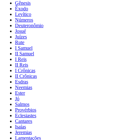
Gênesis
Êxodo
Levítico
Números
Deuteronômio
Josué
Juízes
Rute
I Samuel
II Samuel
I Reis
II Reis
I Crônicas
II Crônicas
Esdras
Neemias
Ester
Jó
Salmos
Provérbios
Eclesiastes
Cantares
Isaías
Jeremias
Lamentações