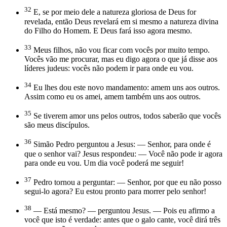
32
E, se por meio dele a natureza gloriosa de Deus for
revelada, então Deus revelará em si mesmo a natureza divina
do Filho do Homem. E Deus fará isso agora mesmo.
33
Meus filhos, não vou ficar com vocês por muito tempo.
Vocês vão me procurar, mas eu digo agora o que já disse aos
líderes judeus: vocês não podem ir para onde eu vou.
34
Eu lhes dou este novo mandamento: amem uns aos outros.
Assim como eu os amei, amem também uns aos outros.
35
Se tiverem amor uns pelos outros, todos saberão que vocês
são meus discípulos.
36
Simão Pedro perguntou a Jesus: — Senhor, para onde é
que o senhor vai? Jesus respondeu: — Você não pode ir agora
para onde eu vou. Um dia você poderá me seguir!
37
Pedro tornou a perguntar: — Senhor, por que eu não posso
segui-lo agora? Eu estou pronto para morrer pelo senhor!
38
— Está mesmo? — perguntou Jesus. — Pois eu afirmo a
você que isto é verdade: antes que o galo cante, você dirá três