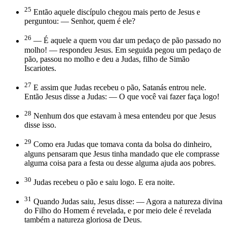
25
Então aquele discípulo chegou mais perto de Jesus e
perguntou: — Senhor, quem é ele?
26
— É aquele a quem vou dar um pedaço de pão passado no
molho! — respondeu Jesus. Em seguida pegou um pedaço de
pão, passou no molho e deu a Judas, filho de Simão
Iscariotes.
27
E assim que Judas recebeu o pão, Satanás entrou nele.
Então Jesus disse a Judas: — O que você vai fazer faça logo!
28
Nenhum dos que estavam à mesa entendeu por que Jesus
disse isso.
29
Como era Judas que tomava conta da bolsa do dinheiro,
alguns pensaram que Jesus tinha mandado que ele comprasse
alguma coisa para a festa ou desse alguma ajuda aos pobres.
30
Judas recebeu o pão e saiu logo. E era noite.
31
Quando Judas saiu, Jesus disse: — Agora a natureza divina
do Filho do Homem é revelada, e por meio dele é revelada
também a natureza gloriosa de Deus.