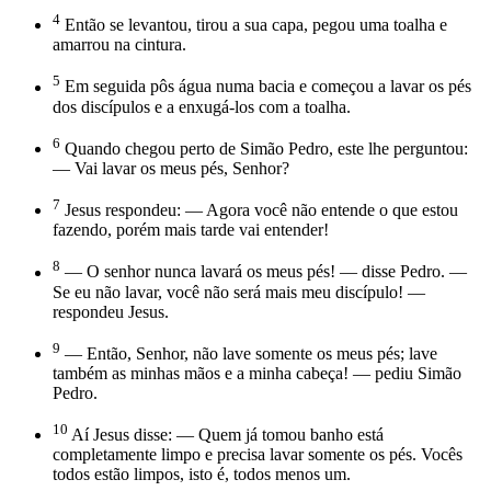
4
Então se levantou, tirou a sua capa, pegou uma toalha e
amarrou na cintura.
5
Em seguida pôs água numa bacia e começou a lavar os pés
dos discípulos e a enxugá-los com a toalha.
6
Quando chegou perto de Simão Pedro, este lhe perguntou:
— Vai lavar os meus pés, Senhor?
7
Jesus respondeu: — Agora você não entende o que estou
fazendo, porém mais tarde vai entender!
8
— O senhor nunca lavará os meus pés! — disse Pedro. —
Se eu não lavar, você não será mais meu discípulo! —
respondeu Jesus.
9
— Então, Senhor, não lave somente os meus pés; lave
também as minhas mãos e a minha cabeça! — pediu Simão
Pedro.
10
Aí Jesus disse: — Quem já tomou banho está
completamente limpo e precisa lavar somente os pés. Vocês
todos estão limpos, isto é, todos menos um.