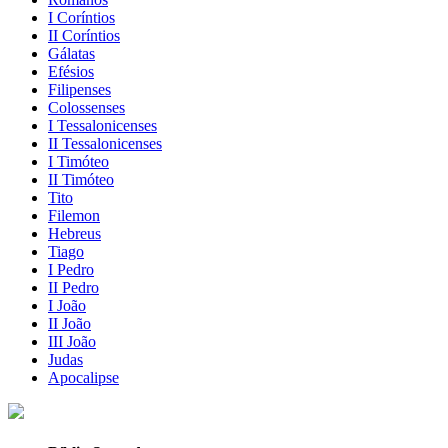
I Coríntios
II Coríntios
Gálatas
Efésios
Filipenses
Colossenses
I Tessalonicenses
II Tessalonicenses
I Timóteo
II Timóteo
Tito
Filemon
Hebreus
Tiago
I Pedro
II Pedro
I João
II João
III João
Judas
Apocalipse