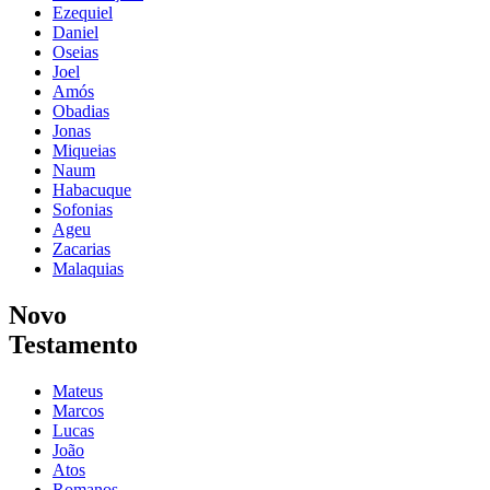
Ezequiel
Daniel
Oseias
Joel
Amós
Obadias
Jonas
Miqueias
Naum
Habacuque
Sofonias
Ageu
Zacarias
Malaquias
Novo
Testamento
Mateus
Marcos
Lucas
João
Atos
Romanos