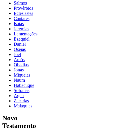
Salmos
Provérbios
Eclesiastes
Cantares
Isaías
Jeremias
Lamentações
Ezequiel
Daniel
Oseias
Joel
Amós
Obadias
Jonas
Miqueias
Naum
Habacuque
Sofonias
Ageu
Zacarias
Malaquias
Novo
Testamento