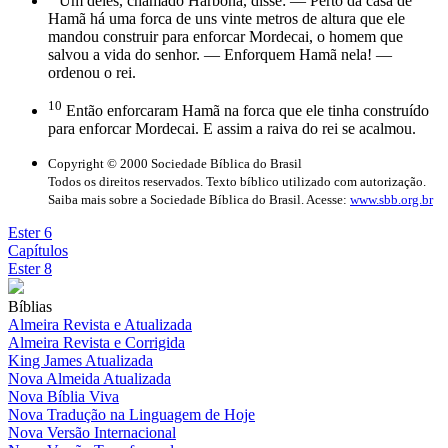
Um deles, chamado Harbona, disse: — Perto da casa de
Hamã há uma forca de uns vinte metros de altura que ele
mandou construir para enforcar Mordecai, o homem que
salvou a vida do senhor. — Enforquem Hamã nela! —
ordenou o rei.
10
Então enforcaram Hamã na forca que ele tinha construído
para enforcar Mordecai. E assim a raiva do rei se acalmou.
Copyright © 2000 Sociedade Bíblica do Brasil
Todos os direitos reservados. Texto bíblico utilizado com autorização.
Saiba mais sobre a Sociedade Bíblica do Brasil. Acesse:
www.sbb.org.br
Ester 6
Capítulos
Ester 8
Bíblias
Almeira Revista e Atualizada
Almeira Revista e Corrigida
King James Atualizada
Nova Almeida Atualizada
Nova Bíblia Viva
Nova Tradução na Linguagem de Hoje
Nova Versão Internacional