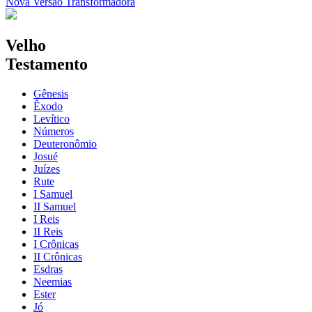
Nova Versão Transformadora
Velho
Testamento
Gênesis
Êxodo
Levítico
Números
Deuteronômio
Josué
Juízes
Rute
I Samuel
II Samuel
I Reis
II Reis
I Crônicas
II Crônicas
Esdras
Neemias
Ester
Jó