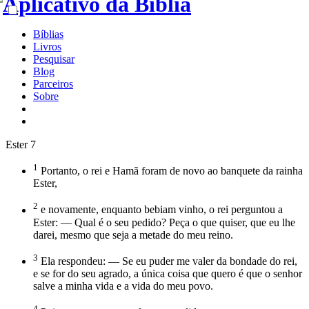
Bíblias
Livros
Pesquisar
Blog
Parceiros
Sobre
Ester 7
1
Portanto, o rei e Hamã foram de novo ao banquete da rainha
Ester,
2
e novamente, enquanto bebiam vinho, o rei perguntou a
Ester: — Qual é o seu pedido? Peça o que quiser, que eu lhe
darei, mesmo que seja a metade do meu reino.
3
Ela respondeu: — Se eu puder me valer da bondade do rei,
e se for do seu agrado, a única coisa que quero é que o senhor
salve a minha vida e a vida do meu povo.
4