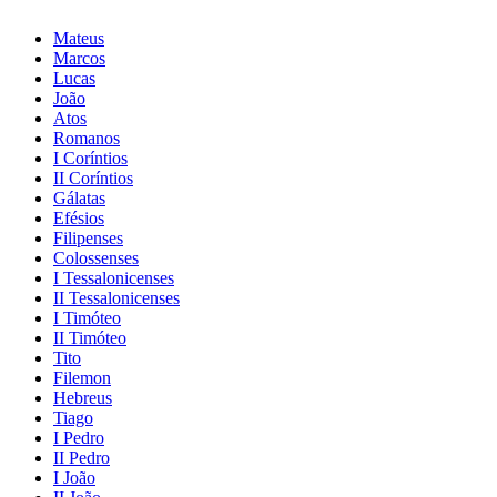
Mateus
Marcos
Lucas
João
Atos
Romanos
I Coríntios
II Coríntios
Gálatas
Efésios
Filipenses
Colossenses
I Tessalonicenses
II Tessalonicenses
I Timóteo
II Timóteo
Tito
Filemon
Hebreus
Tiago
I Pedro
II Pedro
I João