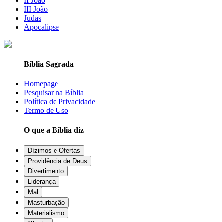
II João
III João
Judas
Apocalipse
Bíblia Sagrada
Homepage
Pesquisar na Bíblia
Política de Privacidade
Termo de Uso
O que a Bíblia diz
Dízimos e Ofertas
Providência de Deus
Divertimento
Liderança
Mal
Masturbação
Materialismo