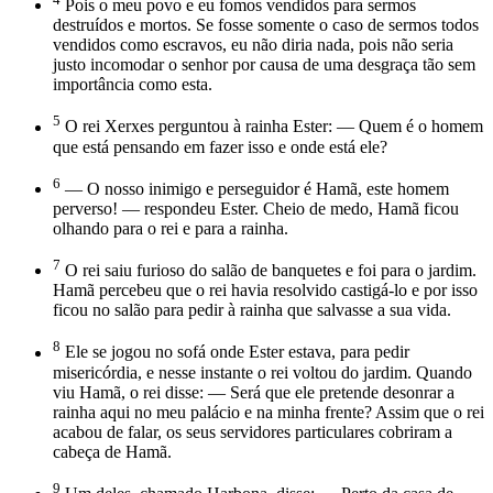
Pois o meu povo e eu fomos vendidos para sermos
destruídos e mortos. Se fosse somente o caso de sermos todos
vendidos como escravos, eu não diria nada, pois não seria
justo incomodar o senhor por causa de uma desgraça tão sem
importância como esta.
5
O rei Xerxes perguntou à rainha Ester: — Quem é o homem
que está pensando em fazer isso e onde está ele?
6
— O nosso inimigo e perseguidor é Hamã, este homem
perverso! — respondeu Ester. Cheio de medo, Hamã ficou
olhando para o rei e para a rainha.
7
O rei saiu furioso do salão de banquetes e foi para o jardim.
Hamã percebeu que o rei havia resolvido castigá-lo e por isso
ficou no salão para pedir à rainha que salvasse a sua vida.
8
Ele se jogou no sofá onde Ester estava, para pedir
misericórdia, e nesse instante o rei voltou do jardim. Quando
viu Hamã, o rei disse: — Será que ele pretende desonrar a
rainha aqui no meu palácio e na minha frente? Assim que o rei
acabou de falar, os seus servidores particulares cobriram a
cabeça de Hamã.
9