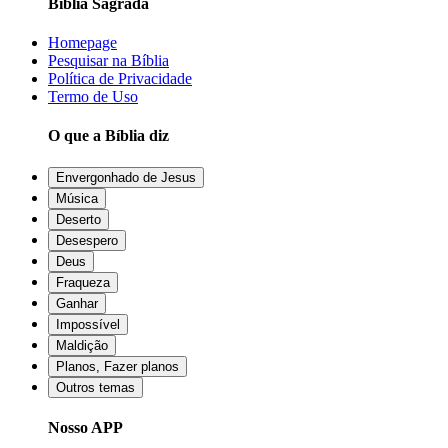
Bíblia Sagrada
Homepage
Pesquisar na Bíblia
Política de Privacidade
Termo de Uso
O que a Bíblia diz
Envergonhado de Jesus
Música
Deserto
Desespero
Deus
Fraqueza
Ganhar
Impossível
Maldição
Planos, Fazer planos
Outros temas
Nosso APP