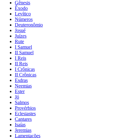
Gênesis
Êxodo
Levítico
Números
Deuteronômio
Josué
Juízes
Rute
I Samuel
II Samuel
I Reis
II Reis
I Crônicas
II Crônicas
Esdras
Neemias
Ester
Jó
Salmos
Provérbios
Eclesiastes
Cantares
Isaías
Jeremias
Lamentações