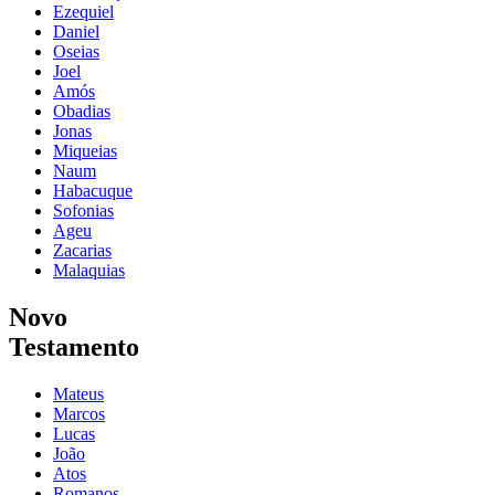
Ezequiel
Daniel
Oseias
Joel
Amós
Obadias
Jonas
Miqueias
Naum
Habacuque
Sofonias
Ageu
Zacarias
Malaquias
Novo
Testamento
Mateus
Marcos
Lucas
João
Atos
Romanos