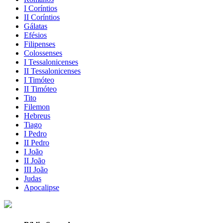
I Coríntios
II Coríntios
Gálatas
Efésios
Filipenses
Colossenses
I Tessalonicenses
II Tessalonicenses
I Timóteo
II Timóteo
Tito
Filemon
Hebreus
Tiago
I Pedro
II Pedro
I João
II João
III João
Judas
Apocalipse