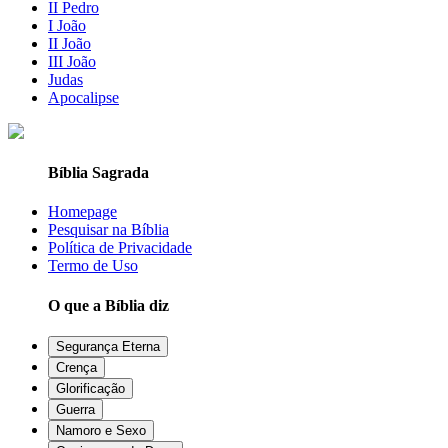
II Pedro
I João
II João
III João
Judas
Apocalipse
Bíblia Sagrada
Homepage
Pesquisar na Bíblia
Política de Privacidade
Termo de Uso
O que a Bíblia diz
Segurança Eterna
Crença
Glorificação
Guerra
Namoro e Sexo