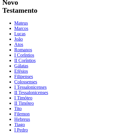
Novo
Testamento
Mateus
Marcos
Lucas
João
Atos
Romanos
I Coríntios
II Coríntios
Gálatas
Efésios
Filipenses
Colossenses
I Tessalonicenses
II Tessalonicenses
I Timóteo
II Timóteo
Tito
Filemon
Hebreus
Tiago
I Pedro