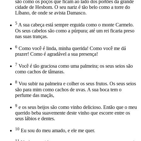
são como os poços que ficam ao lado dos portões da grande
cidade de Hesbom. O seu nariz é tão belo como a torre do
Líbano, de onde se avista Damasco.
5
A sua cabeça está sempre erguida como o monte Carmelo.
Os seus cabelos são como a púrpura; até um rei ficaria preso
nas suas tranças.
6
Como você é linda, minha querida! Como você me dá
prazer! Como é agradável a sua presença!
7
Você é tão graciosa como uma palmeira; os seus seios são
como cachos de tâmaras.
8
Vou subir na palmeira e colher os seus frutos. Os seus seios
são para mim como cachos de uvas. A sua boca tem o
perfume das maçãs,
9
e os seus beijos são como vinho delicioso. Então que o meu
querido beba suavemente deste vinho que escorre entre os
seus lábios e dentes.
10
Eu sou do meu amado, e ele me quer.
11