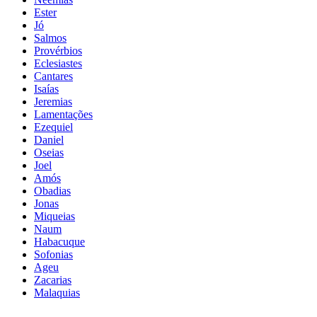
Ester
Jó
Salmos
Provérbios
Eclesiastes
Cantares
Isaías
Jeremias
Lamentações
Ezequiel
Daniel
Oseias
Joel
Amós
Obadias
Jonas
Miqueias
Naum
Habacuque
Sofonias
Ageu
Zacarias
Malaquias