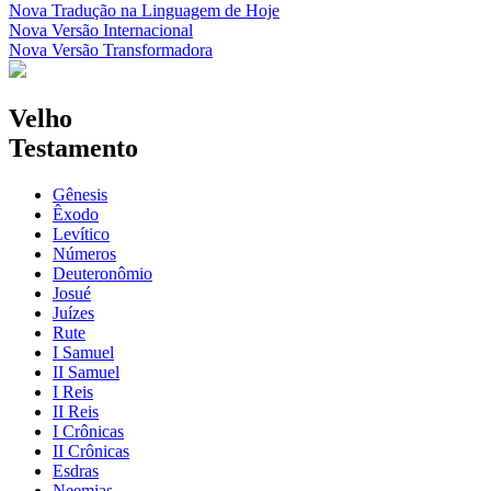
Nova Tradução na Linguagem de Hoje
Nova Versão Internacional
Nova Versão Transformadora
Velho
Testamento
Gênesis
Êxodo
Levítico
Números
Deuteronômio
Josué
Juízes
Rute
I Samuel
II Samuel
I Reis
II Reis
I Crônicas
II Crônicas
Esdras
Neemias