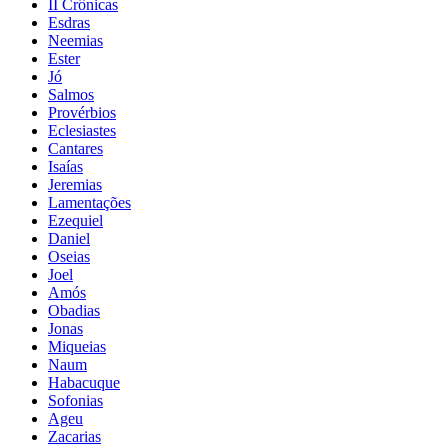
II Crônicas
Esdras
Neemias
Ester
Jó
Salmos
Provérbios
Eclesiastes
Cantares
Isaías
Jeremias
Lamentações
Ezequiel
Daniel
Oseias
Joel
Amós
Obadias
Jonas
Miqueias
Naum
Habacuque
Sofonias
Ageu
Zacarias