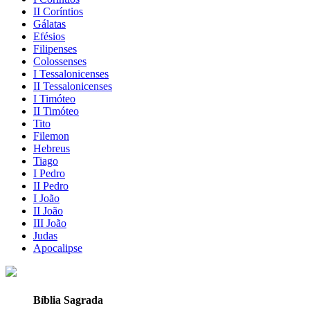
II Coríntios
Gálatas
Efésios
Filipenses
Colossenses
I Tessalonicenses
II Tessalonicenses
I Timóteo
II Timóteo
Tito
Filemon
Hebreus
Tiago
I Pedro
II Pedro
I João
II João
III João
Judas
Apocalipse
Bíblia Sagrada