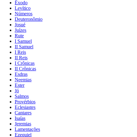
Êxodo
Levítico
Números
Deuteronômio
Josué
Juízes
Rute
I Samuel
II Samuel
I Reis
II Reis
I Crônicas
II Crônicas
Esdras
Neemias
Ester
Jó
Salmos
Provérbios
Eclesiastes
Cantares
Isaías
Jeremias
Lamentações
Ezequiel