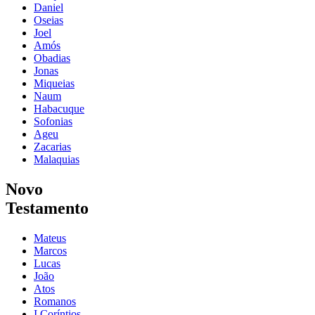
Daniel
Oseias
Joel
Amós
Obadias
Jonas
Miqueias
Naum
Habacuque
Sofonias
Ageu
Zacarias
Malaquias
Novo
Testamento
Mateus
Marcos
Lucas
João
Atos
Romanos
I Coríntios