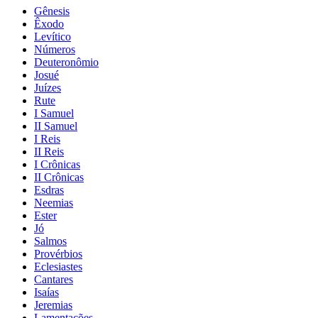
Gênesis
Êxodo
Levítico
Números
Deuteronômio
Josué
Juízes
Rute
I Samuel
II Samuel
I Reis
II Reis
I Crônicas
II Crônicas
Esdras
Neemias
Ester
Jó
Salmos
Provérbios
Eclesiastes
Cantares
Isaías
Jeremias
Lamentações