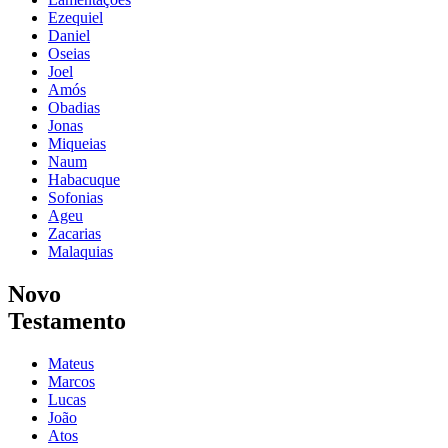
Ezequiel
Daniel
Oseias
Joel
Amós
Obadias
Jonas
Miqueias
Naum
Habacuque
Sofonias
Ageu
Zacarias
Malaquias
Novo
Testamento
Mateus
Marcos
Lucas
João
Atos