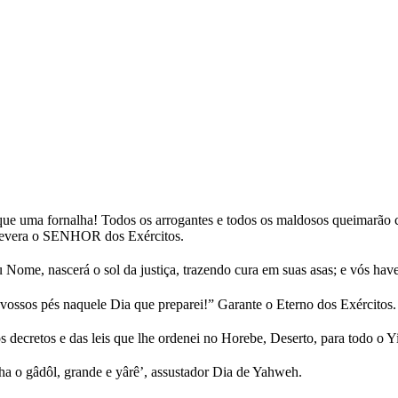
que uma fornalha! Todos os arrogantes e todos os maldosos queimarão 
ssevera o SENHOR dos Exércitos.
me, nascerá o sol da justiça, trazendo cura em suas asas; e vós havere
vossos pés naquele Dia que preparei!” Garante o Eterno dos Exércitos.
 decretos e das leis que lhe ordenei no Horebe, Deserto, para todo o Yi
ha o gâdôl, grande e yârê’, assustador Dia de Yahweh.