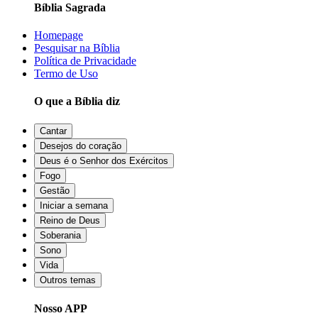
Bíblia Sagrada
Homepage
Pesquisar na Bíblia
Política de Privacidade
Termo de Uso
O que a Bíblia diz
Cantar
Desejos do coração
Deus é o Senhor dos Exércitos
Fogo
Gestão
Iniciar a semana
Reino de Deus
Soberania
Sono
Vida
Outros temas
Nosso APP