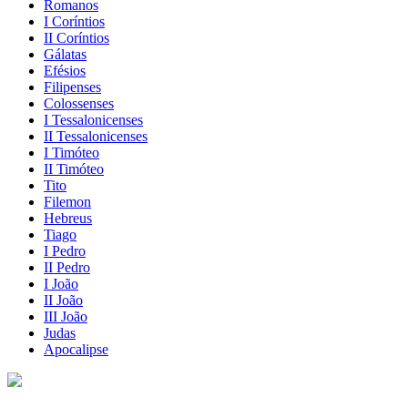
Romanos
I Coríntios
II Coríntios
Gálatas
Efésios
Filipenses
Colossenses
I Tessalonicenses
II Tessalonicenses
I Timóteo
II Timóteo
Tito
Filemon
Hebreus
Tiago
I Pedro
II Pedro
I João
II João
III João
Judas
Apocalipse