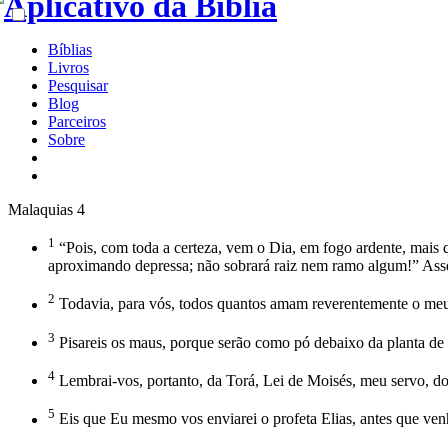
Bíblias
Livros
Pesquisar
Blog
Parceiros
Sobre
Malaquias 4
1
“Pois, com toda a certeza, vem o Dia, em fogo ardente, mais 
aproximando depressa; não sobrará raiz nem ramo algum!” A
2
Todavia, para vós, todos quantos amam reverentemente o meu No
3
Pisareis os maus, porque serão como pó debaixo da planta de 
4
Lembrai-vos, portanto, da Torá, Lei de Moisés, meu servo, dos
5
Eis que Eu mesmo vos enviarei o profeta Elias, antes que ven