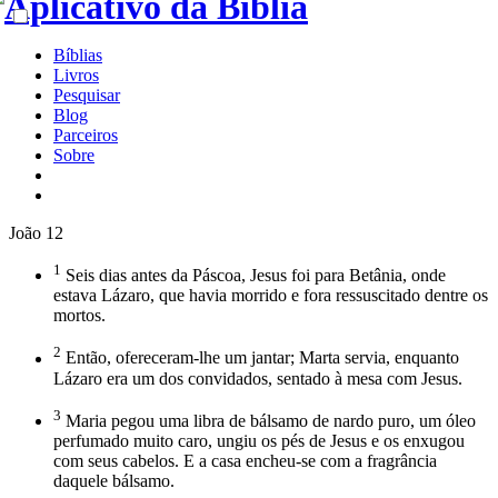
Bíblias
Livros
Pesquisar
Blog
Parceiros
Sobre
João 12
1
Seis dias antes da Páscoa, Jesus foi para Betânia, onde
estava Lázaro, que havia morrido e fora ressuscitado dentre os
mortos.
2
Então, ofereceram-lhe um jantar; Marta servia, enquanto
Lázaro era um dos convidados, sentado à mesa com Jesus.
3
Maria pegou uma libra de bálsamo de nardo puro, um óleo
perfumado muito caro, ungiu os pés de Jesus e os enxugou
com seus cabelos. E a casa encheu-se com a fragrância
daquele bálsamo.