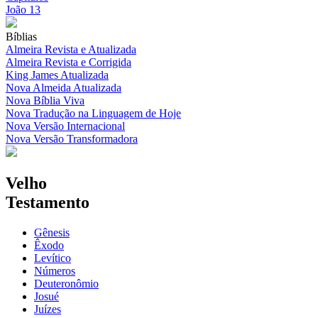
João 13
Bíblias
Almeira Revista e Atualizada
Almeira Revista e Corrigida
King James Atualizada
Nova Almeida Atualizada
Nova Bíblia Viva
Nova Tradução na Linguagem de Hoje
Nova Versão Internacional
Nova Versão Transformadora
Velho
Testamento
Gênesis
Êxodo
Levítico
Números
Deuteronômio
Josué
Juízes