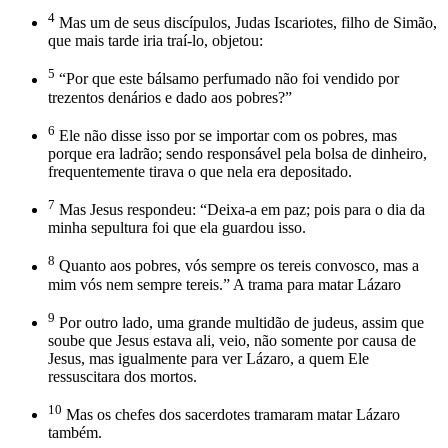
4
Mas um de seus discípulos, Judas Iscariotes, filho de Simão,
que mais tarde iria traí-lo, objetou:
5
“Por que este bálsamo perfumado não foi vendido por
trezentos denários e dado aos pobres?”
6
Ele não disse isso por se importar com os pobres, mas
porque era ladrão; sendo responsável pela bolsa de dinheiro,
frequentemente tirava o que nela era depositado.
7
Mas Jesus respondeu: “Deixa-a em paz; pois para o dia da
minha sepultura foi que ela guardou isso.
8
Quanto aos pobres, vós sempre os tereis convosco, mas a
mim vós nem sempre tereis.” A trama para matar Lázaro
9
Por outro lado, uma grande multidão de judeus, assim que
soube que Jesus estava ali, veio, não somente por causa de
Jesus, mas igualmente para ver Lázaro, a quem Ele
ressuscitara dos mortos.
10
Mas os chefes dos sacerdotes tramaram matar Lázaro
também.