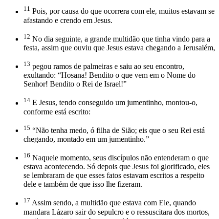
11
Pois, por causa do que ocorrera com ele, muitos estavam se
afastando e crendo em Jesus.
12
No dia seguinte, a grande multidão que tinha vindo para a
festa, assim que ouviu que Jesus estava chegando a Jerusalém,
13
pegou ramos de palmeiras e saiu ao seu encontro,
exultando: “Hosana! Bendito o que vem em o Nome do
Senhor! Bendito o Rei de Israel!”
14
E Jesus, tendo conseguido um jumentinho, montou-o,
conforme está escrito:
15
“Não tenha medo, ó filha de Sião; eis que o seu Rei está
chegando, montado em um jumentinho.”
16
Naquele momento, seus discípulos não entenderam o que
estava acontecendo. Só depois que Jesus foi glorificado, eles
se lembraram de que esses fatos estavam escritos a respeito
dele e também de que isso lhe fizeram.
17
Assim sendo, a multidão que estava com Ele, quando
mandara Lázaro sair do sepulcro e o ressuscitara dos mortos,