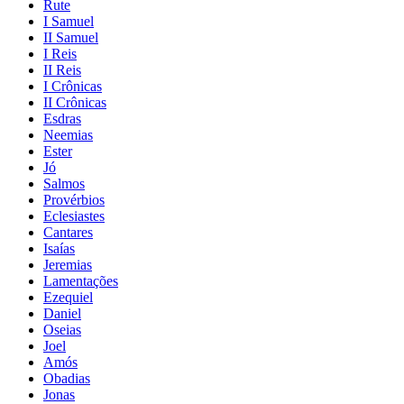
Rute
I Samuel
II Samuel
I Reis
II Reis
I Crônicas
II Crônicas
Esdras
Neemias
Ester
Jó
Salmos
Provérbios
Eclesiastes
Cantares
Isaías
Jeremias
Lamentações
Ezequiel
Daniel
Oseias
Joel
Amós
Obadias
Jonas