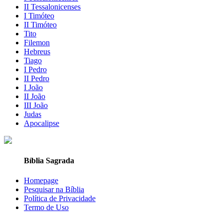
II Tessalonicenses
I Timóteo
II Timóteo
Tito
Filemon
Hebreus
Tiago
I Pedro
II Pedro
I João
II João
III João
Judas
Apocalipse
Bíblia Sagrada
Homepage
Pesquisar na Bíblia
Política de Privacidade
Termo de Uso