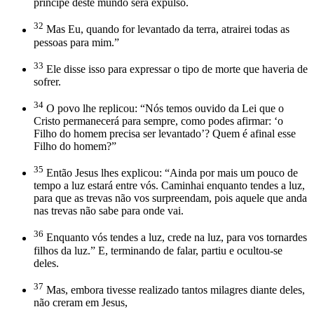
príncipe deste mundo será expulso.
32
Mas Eu, quando for levantado da terra, atrairei todas as
pessoas para mim.”
33
Ele disse isso para expressar o tipo de morte que haveria de
sofrer.
34
O povo lhe replicou: “Nós temos ouvido da Lei que o
Cristo permanecerá para sempre, como podes afirmar: ‘o
Filho do homem precisa ser levantado’? Quem é afinal esse
Filho do homem?”
35
Então Jesus lhes explicou: “Ainda por mais um pouco de
tempo a luz estará entre vós. Caminhai enquanto tendes a luz,
para que as trevas não vos surpreendam, pois aquele que anda
nas trevas não sabe para onde vai.
36
Enquanto vós tendes a luz, crede na luz, para vos tornardes
filhos da luz.” E, terminando de falar, partiu e ocultou-se
deles.
37
Mas, embora tivesse realizado tantos milagres diante deles,
não creram em Jesus,