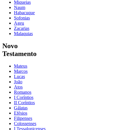
Miqueias
Naum
Habacuque
Sofonias
Ageu
Zacarias
Malaquias
Novo
Testamento
Mateus
Marcos
Lucas
João
Atos
Romanos
I Coríntios
II Coríntios
Gálatas
Efésios
Filipenses
Colossenses
I Tessalonicenses