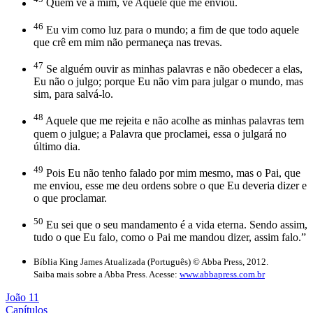
Quem vê a mim, vê Aquele que me enviou.
46
Eu vim como luz para o mundo; a fim de que todo aquele
que crê em mim não permaneça nas trevas.
47
Se alguém ouvir as minhas palavras e não obedecer a elas,
Eu não o julgo; porque Eu não vim para julgar o mundo, mas
sim, para salvá-lo.
48
Aquele que me rejeita e não acolhe as minhas palavras tem
quem o julgue; a Palavra que proclamei, essa o julgará no
último dia.
49
Pois Eu não tenho falado por mim mesmo, mas o Pai, que
me enviou, esse me deu ordens sobre o que Eu deveria dizer e
o que proclamar.
50
Eu sei que o seu mandamento é a vida eterna. Sendo assim,
tudo o que Eu falo, como o Pai me mandou dizer, assim falo.”
Bíblia King James Atualizada (Português) © Abba Press, 2012.
Saiba mais sobre a Abba Press. Acesse:
www.abbapress.com.br
João 11
Capítulos