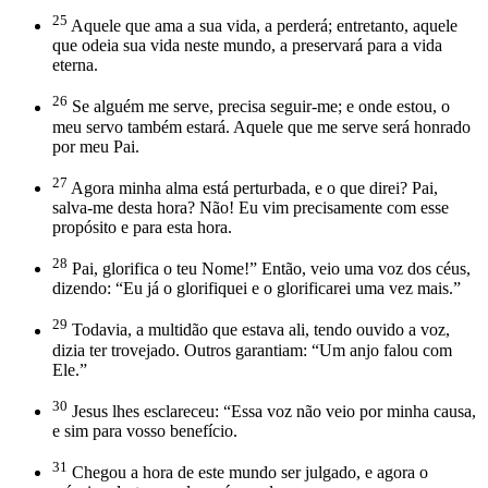
25
Aquele que ama a sua vida, a perderá; entretanto, aquele
que odeia sua vida neste mundo, a preservará para a vida
eterna.
26
Se alguém me serve, precisa seguir-me; e onde estou, o
meu servo também estará. Aquele que me serve será honrado
por meu Pai.
27
Agora minha alma está perturbada, e o que direi? Pai,
salva-me desta hora? Não! Eu vim precisamente com esse
propósito e para esta hora.
28
Pai, glorifica o teu Nome!” Então, veio uma voz dos céus,
dizendo: “Eu já o glorifiquei e o glorificarei uma vez mais.”
29
Todavia, a multidão que estava ali, tendo ouvido a voz,
dizia ter trovejado. Outros garantiam: “Um anjo falou com
Ele.”
30
Jesus lhes esclareceu: “Essa voz não veio por minha causa,
e sim para vosso benefício.
31
Chegou a hora de este mundo ser julgado, e agora o