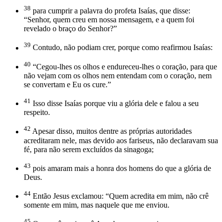
38
para cumprir a palavra do profeta Isaías, que disse:
“Senhor, quem creu em nossa mensagem, e a quem foi
revelado o braço do Senhor?”
39
Contudo, não podiam crer, porque como reafirmou Isaías:
40
“Cegou-lhes os olhos e endureceu-lhes o coração, para que
não vejam com os olhos nem entendam com o coração, nem
se convertam e Eu os cure.”
41
Isso disse Isaías porque viu a glória dele e falou a seu
respeito.
42
Apesar disso, muitos dentre as próprias autoridades
acreditaram nele, mas devido aos fariseus, não declaravam sua
fé, para não serem excluídos da sinagoga;
43
pois amaram mais a honra dos homens do que a glória de
Deus.
44
Então Jesus exclamou: “Quem acredita em mim, não crê
somente em mim, mas naquele que me enviou.
45