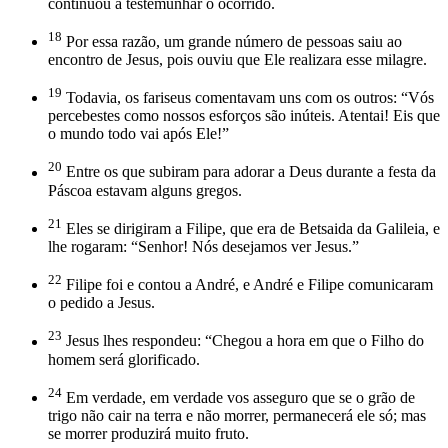
continuou a testemunhar o ocorrido.
18
Por essa razão, um grande número de pessoas saiu ao
encontro de Jesus, pois ouviu que Ele realizara esse milagre.
19
Todavia, os fariseus comentavam uns com os outros: “Vós
percebestes como nossos esforços são inúteis. Atentai! Eis que
o mundo todo vai após Ele!”
20
Entre os que subiram para adorar a Deus durante a festa da
Páscoa estavam alguns gregos.
21
Eles se dirigiram a Filipe, que era de Betsaida da Galileia, e
lhe rogaram: “Senhor! Nós desejamos ver Jesus.”
22
Filipe foi e contou a André, e André e Filipe comunicaram
o pedido a Jesus.
23
Jesus lhes respondeu: “Chegou a hora em que o Filho do
homem será glorificado.
24
Em verdade, em verdade vos asseguro que se o grão de
trigo não cair na terra e não morrer, permanecerá ele só; mas
se morrer produzirá muito fruto.