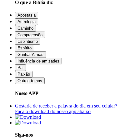
O que a Bíblia diz
Apostasia
Astrologia
Caminho
Compreensão
Espiritismo
Espírito
Ganhar Almas
Influência de amizades
Pai
Paixão
Outros temas
Nosso APP
Gostaria de receber a palavra do dia em seu celular?
Faça o download do nosso app abaixo
Siga-nos