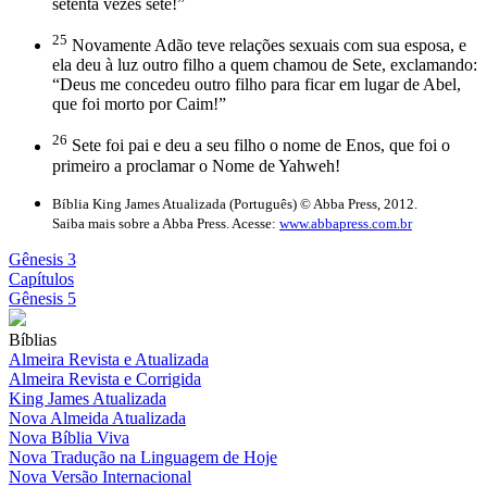
setenta vezes sete!”
25
Novamente Adão teve relações sexuais com sua esposa, e
ela deu à luz outro filho a quem chamou de Sete, exclamando:
“Deus me concedeu outro filho para ficar em lugar de Abel,
que foi morto por Caim!”
26
Sete foi pai e deu a seu filho o nome de Enos, que foi o
primeiro a proclamar o Nome de Yahweh!
Bíblia King James Atualizada (Português) © Abba Press, 2012.
Saiba mais sobre a Abba Press. Acesse:
www.abbapress.com.br
Gênesis 3
Capítulos
Gênesis 5
Bíblias
Almeira Revista e Atualizada
Almeira Revista e Corrigida
King James Atualizada
Nova Almeida Atualizada
Nova Bíblia Viva
Nova Tradução na Linguagem de Hoje
Nova Versão Internacional