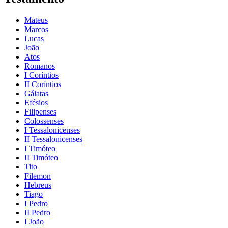
Mateus
Marcos
Lucas
João
Atos
Romanos
I Coríntios
II Coríntios
Gálatas
Efésios
Filipenses
Colossenses
I Tessalonicenses
II Tessalonicenses
I Timóteo
II Timóteo
Tito
Filemon
Hebreus
Tiago
I Pedro
II Pedro
I João