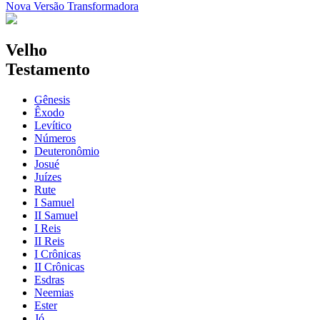
Nova Versão Transformadora
Velho
Testamento
Gênesis
Êxodo
Levítico
Números
Deuteronômio
Josué
Juízes
Rute
I Samuel
II Samuel
I Reis
II Reis
I Crônicas
II Crônicas
Esdras
Neemias
Ester
Jó