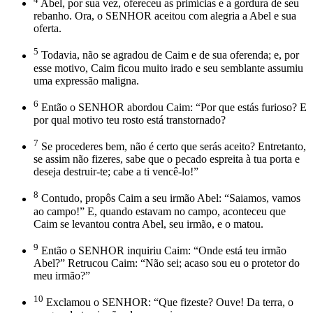
Abel, por sua vez, ofereceu as primícias e a gordura de seu
rebanho. Ora, o SENHOR aceitou com alegria a Abel e sua
oferta.
5
Todavia, não se agradou de Caim e de sua oferenda; e, por
esse motivo, Caim ficou muito irado e seu semblante assumiu
uma expressão maligna.
6
Então o SENHOR abordou Caim: “Por que estás furioso? E
por qual motivo teu rosto está transtornado?
7
Se procederes bem, não é certo que serás aceito? Entretanto,
se assim não fizeres, sabe que o pecado espreita à tua porta e
deseja destruir-te; cabe a ti vencê-lo!”
8
Contudo, propôs Caim a seu irmão Abel: “Saiamos, vamos
ao campo!” E, quando estavam no campo, aconteceu que
Caim se levantou contra Abel, seu irmão, e o matou.
9
Então o SENHOR inquiriu Caim: “Onde está teu irmão
Abel?” Retrucou Caim: “Não sei; acaso sou eu o protetor do
meu irmão?”
10
Exclamou o SENHOR: “Que fizeste? Ouve! Da terra, o