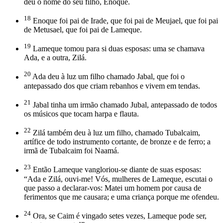
deu o nome do seu filho, Enoque.
18
Enoque foi pai de Irade, que foi pai de Meujael, que foi pai
de Metusael, que foi pai de Lameque.
19
Lameque tomou para si duas esposas: uma se chamava
Ada, e a outra, Zilá.
20
Ada deu à luz um filho chamado Jabal, que foi o
antepassado dos que criam rebanhos e vivem em tendas.
21
Jabal tinha um irmão chamado Jubal, antepassado de todos
os músicos que tocam harpa e flauta.
22
Zilá também deu à luz um filho, chamado Tubalcaim,
artífice de todo instrumento cortante, de bronze e de ferro; a
irmã de Tubalcaim foi Naamá.
23
Então Lameque vangloriou-se diante de suas esposas:
“Ada e Zilá, ouvi-me! Vós, mulheres de Lameque, escutai o
que passo a declarar-vos: Matei um homem por causa de
ferimentos que me causara; e uma criança porque me ofendeu.
24
Ora, se Caim é vingado setes vezes, Lameque pode ser,