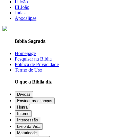
II João
III João
Judas
Apocalipse
Bíblia Sagrada
Homepage
Pesquisar na Bíblia
Política de Privacidade
Termo de Uso
O que a Bíblia diz
Dívidas
Ensinar as crianças
Honra
Inferno
Intercessão
Livro da Vida
Maturidade