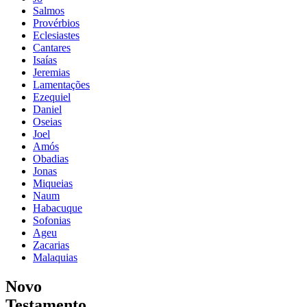
Salmos
Provérbios
Eclesiastes
Cantares
Isaías
Jeremias
Lamentações
Ezequiel
Daniel
Oseias
Joel
Amós
Obadias
Jonas
Miqueias
Naum
Habacuque
Sofonias
Ageu
Zacarias
Malaquias
Novo
Testamento