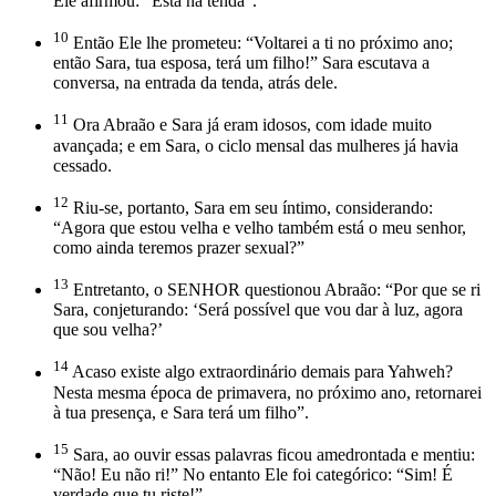
Ele afirmou: “Está na tenda”.
10
Então Ele lhe prometeu: “Voltarei a ti no próximo ano;
então Sara, tua esposa, terá um filho!” Sara escutava a
conversa, na entrada da tenda, atrás dele.
11
Ora Abraão e Sara já eram idosos, com idade muito
avançada; e em Sara, o ciclo mensal das mulheres já havia
cessado.
12
Riu-se, portanto, Sara em seu íntimo, considerando:
“Agora que estou velha e velho também está o meu senhor,
como ainda teremos prazer sexual?”
13
Entretanto, o SENHOR questionou Abraão: “Por que se ri
Sara, conjeturando: ‘Será possível que vou dar à luz, agora
que sou velha?’
14
Acaso existe algo extraordinário demais para Yahweh?
Nesta mesma época de primavera, no próximo ano, retornarei
à tua presença, e Sara terá um filho”.
15
Sara, ao ouvir essas palavras ficou amedrontada e mentiu:
“Não! Eu não ri!” No entanto Ele foi categórico: “Sim! É
verdade que tu riste!”