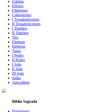
Gálatas
Efésios
Filipenses
Colossenses
I Tessalonicenses
II Tessalonicenses
I Timóteo
II Timóteo
Tito
Filemon
Hebreus
Tiago
I Pedro
II Pedro
I João
II João
III João
Judas
Apocalipse
Bíblia Sagrada
Homepage