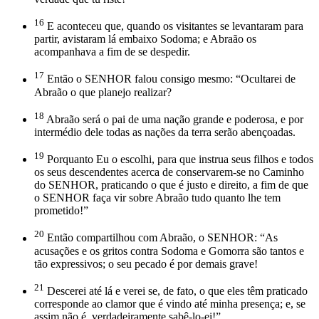
16
E aconteceu que, quando os visitantes se levantaram para
partir, avistaram lá embaixo Sodoma; e Abraão os
acompanhava a fim de se despedir.
17
Então o SENHOR falou consigo mesmo: “Ocultarei de
Abraão o que planejo realizar?
18
Abraão será o pai de uma nação grande e poderosa, e por
intermédio dele todas as nações da terra serão abençoadas.
19
Porquanto Eu o escolhi, para que instrua seus filhos e todos
os seus descendentes acerca de conservarem-se no Caminho
do SENHOR, praticando o que é justo e direito, a fim de que
o SENHOR faça vir sobre Abraão tudo quanto lhe tem
prometido!”
20
Então compartilhou com Abraão, o SENHOR: “As
acusações e os gritos contra Sodoma e Gomorra são tantos e
tão expressivos; o seu pecado é por demais grave!
21
Descerei até lá e verei se, de fato, o que eles têm praticado
corresponde ao clamor que é vindo até minha presença; e, se
assim não é, verdadeiramente sabê-lo-ei!”