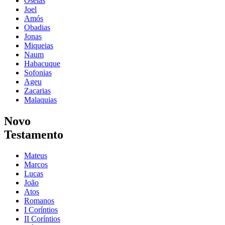
Oseias
Joel
Amós
Obadias
Jonas
Miqueias
Naum
Habacuque
Sofonias
Ageu
Zacarias
Malaquias
Novo
Testamento
Mateus
Marcos
Lucas
João
Atos
Romanos
I Coríntios
II Coríntios