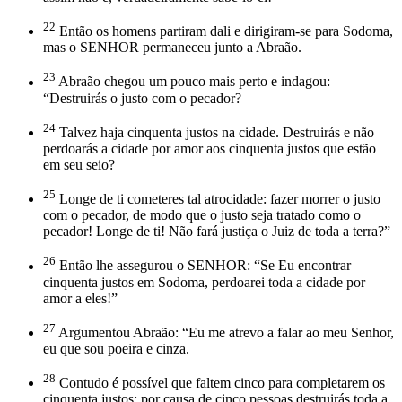
22
Então os homens partiram dali e dirigiram-se para Sodoma,
mas o SENHOR permaneceu junto a Abraão.
23
Abraão chegou um pouco mais perto e indagou:
“Destruirás o justo com o pecador?
24
Talvez haja cinquenta justos na cidade. Destruirás e não
perdoarás a cidade por amor aos cinquenta justos que estão
em seu seio?
25
Longe de ti cometeres tal atrocidade: fazer morrer o justo
com o pecador, de modo que o justo seja tratado como o
pecador! Longe de ti! Não fará justiça o Juiz de toda a terra?”
26
Então lhe assegurou o SENHOR: “Se Eu encontrar
cinquenta justos em Sodoma, perdoarei toda a cidade por
amor a eles!”
27
Argumentou Abraão: “Eu me atrevo a falar ao meu Senhor,
eu que sou poeira e cinza.
28
Contudo é possível que faltem cinco para completarem os
cinquenta justos; por causa de cinco pessoas destruirás toda a