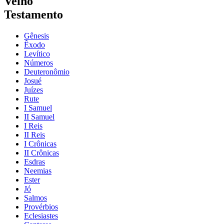
Velho
Testamento
Gênesis
Êxodo
Levítico
Números
Deuteronômio
Josué
Juízes
Rute
I Samuel
II Samuel
I Reis
II Reis
I Crônicas
II Crônicas
Esdras
Neemias
Ester
Jó
Salmos
Provérbios
Eclesiastes