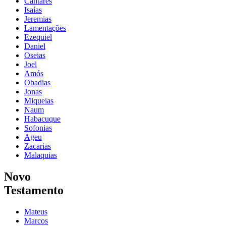
Cantares
Isaías
Jeremias
Lamentações
Ezequiel
Daniel
Oseias
Joel
Amós
Obadias
Jonas
Miqueias
Naum
Habacuque
Sofonias
Ageu
Zacarias
Malaquias
Novo
Testamento
Mateus
Marcos