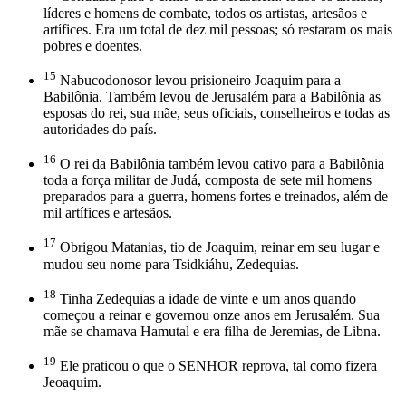
líderes e homens de combate, todos os artistas, artesãos e
artífices. Era um total de dez mil pessoas; só restaram os mais
pobres e doentes.
15
Nabucodonosor levou prisioneiro Joaquim para a
Babilônia. Também levou de Jerusalém para a Babilônia as
esposas do rei, sua mãe, seus oficiais, conselheiros e todas as
autoridades do país.
16
O rei da Babilônia também levou cativo para a Babilônia
toda a força militar de Judá, composta de sete mil homens
preparados para a guerra, homens fortes e treinados, além de
mil artífices e artesãos.
17
Obrigou Matanias, tio de Joaquim, reinar em seu lugar e
mudou seu nome para Tsidkiáhu, Zedequias.
18
Tinha Zedequias a idade de vinte e um anos quando
começou a reinar e governou onze anos em Jerusalém. Sua
mãe se chamava Hamutal e era filha de Jeremias, de Libna.
19
Ele praticou o que o SENHOR reprova, tal como fizera
Jeoaquim.