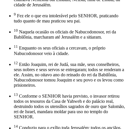
cidade de Jerusalém.
9
Fez ele o que era intolerável pelo SENHOR, praticando
tudo quanto de mau praticou seu pai.
10
Naquela ocasião os oficiais de Nabucodonosor, rei da
Babilônia, marcharam até Jerusalém e a sitiaram.
11
Enquanto os seus oficiais a cercavam, o próprio
Nabucodonosor veio à cidade.
12
Então Joaquim, rei de Judá, sua mãe, seus conselheiros,
seus nobres e seus servos se entregaram; todos se renderam a
ele. Assim, no oitavo ano do reinado do rei da Babilônia,
Nabucodonosor tomou Joaquim e seu povo e os levou como
prisioneiros.
13
Conforme o SENHOR havia previsto, o invasor retirou
todos os tesouros da Casa de Yahweh e do palácio real,
destruindo todos os utensílios sagrados de ouro que Salomão,
rei de Israel, mandara moldar para uso no templo do
SENHOR.
14
Conduziu para o exílio toda Jerusalém: todos os anciãos,