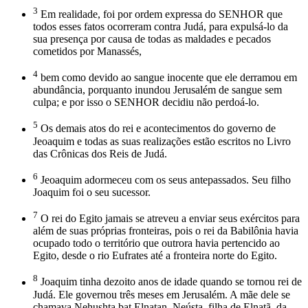
3
Em realidade, foi por ordem expressa do SENHOR que
todos esses fatos ocorreram contra Judá, para expulsá-lo da
sua presença por causa de todas as maldades e pecados
cometidos por Manassés,
4
bem como devido ao sangue inocente que ele derramou em
abundância, porquanto inundou Jerusalém de sangue sem
culpa; e por isso o SENHOR decidiu não perdoá-lo.
5
Os demais atos do rei e acontecimentos do governo de
Jeoaquim e todas as suas realizações estão escritos no Livro
das Crônicas dos Reis de Judá.
6
Jeoaquim adormeceu com os seus antepassados. Seu filho
Joaquim foi o seu sucessor.
7
O rei do Egito jamais se atreveu a enviar seus exércitos para
além de suas próprias fronteiras, pois o rei da Babilônia havia
ocupado todo o território que outrora havia pertencido ao
Egito, desde o rio Eufrates até a fronteira norte do Egito.
8
Joaquim tinha dezoito anos de idade quando se tornou rei de
Judá. Ele governou três meses em Jerusalém. A mãe dele se
chamava Nehushta bat Elnatan, Neústa, filha de Elnatã, da