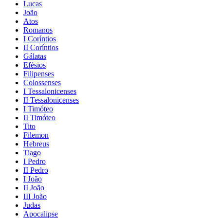
Lucas
João
Atos
Romanos
I Coríntios
II Coríntios
Gálatas
Efésios
Filipenses
Colossenses
I Tessalonicenses
II Tessalonicenses
I Timóteo
II Timóteo
Tito
Filemon
Hebreus
Tiago
I Pedro
II Pedro
I João
II João
III João
Judas
Apocalipse