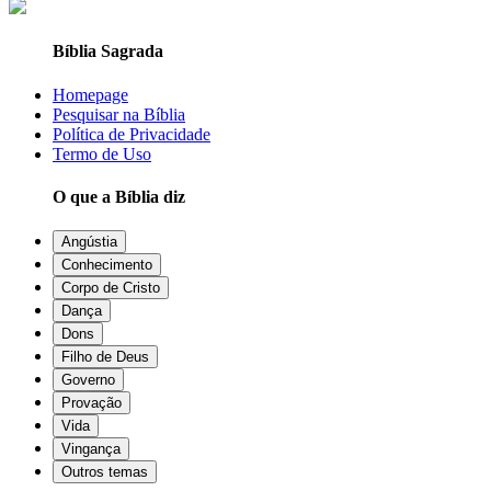
Bíblia Sagrada
Homepage
Pesquisar na Bíblia
Política de Privacidade
Termo de Uso
O que a Bíblia diz
Angústia
Conhecimento
Corpo de Cristo
Dança
Dons
Filho de Deus
Governo
Provação
Vida
Vingança
Outros temas