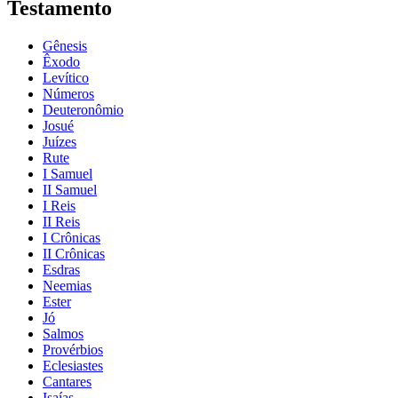
Testamento
Gênesis
Êxodo
Levítico
Números
Deuteronômio
Josué
Juízes
Rute
I Samuel
II Samuel
I Reis
II Reis
I Crônicas
II Crônicas
Esdras
Neemias
Ester
Jó
Salmos
Provérbios
Eclesiastes
Cantares
Isaías