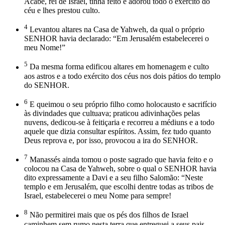
Acabe, rei de Israel, tinha feito e adorou todo o exército do
céu e lhes prestou culto.
4
Levantou altares na Casa de Yahweh, da qual o próprio
SENHOR havia declarado: “Em Jerusalém estabelecerei o
meu Nome!”
5
Da mesma forma edificou altares em homenagem e culto
aos astros e a todo exército dos céus nos dois pátios do templo
do SENHOR.
6
E queimou o seu próprio filho como holocausto e sacrifício
às divindades que cultuava; praticou adivinhações pelas
nuvens, dedicou-se à feitiçaria e recorreu a médiuns e a todo
aquele que dizia consultar espíritos. Assim, fez tudo quanto
Deus reprova e, por isso, provocou a ira do SENHOR.
7
Manassés ainda tomou o poste sagrado que havia feito e o
colocou na Casa de Yahweh, sobre o qual o SENHOR havia
dito expressamente a Davi e a seu filho Salomão: “Neste
templo e em Jerusalém, que escolhi dentre todas as tribos de
Israel, estabelecerei o meu Nome para sempre!
8
Não permitirei mais que os pés dos filhos de Israel
caminhem sem rumo nesta terra que entreguei a seus pais,