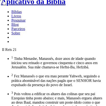
Bíblias
Livros
Pesquisar
Blog
Parceiros
Sobre
II Reis 21
1
Tinha Menashe, Manassés, doze anos de idade quando
iniciou seu reinado e governou cinquenta e cinco anos em
Jerusalém. Sua mãe chamava-se Heftsi-Ba, Hefzibá.
2
Fez Manassés o que era mau perante Yahweh, seguindo a
prática abominável das nações pagãs que o SENHOR havia
expulsado da presença do povo de Israel.
3
Pois voltou a edificar os altares das colinas que seu pai
Ezequias tinha posto abaixo; e mais, Manassés ergueu altares
ao deus Baal, mandou construir um poste-ídolo como o que