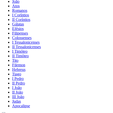
João
Atos
Romanos
I Coríntios
II Coríntios
Gálatas
Efésios
Filipenses
Colossenses
I Tessalonicenses
II Tessalonicenses
I Timóteo
II Timóteo
Tito
Filemon
Hebreus
Tiago
I Pedro
II Pedro
I João
II João
III João
Judas
Apocalipse