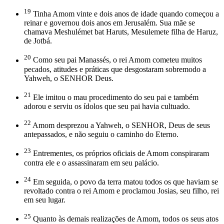
19
Tinha Amom vinte e dois anos de idade quando começou a
reinar e governou dois anos em Jerusalém. Sua mãe se
chamava Meshulémet bat Haruts, Mesulemete filha de Haruz,
de Jotbá.
20
Como seu pai Manassés, o rei Amom cometeu muitos
pecados, atitudes e práticas que desgostaram sobremodo a
Yahweh, o SENHOR Deus.
21
Ele imitou o mau procedimento do seu pai e também
adorou e serviu os ídolos que seu pai havia cultuado.
22
Amom desprezou a Yahweh, o SENHOR, Deus de seus
antepassados, e não seguiu o caminho do Eterno.
23
Entrementes, os próprios oficiais de Amom conspiraram
contra ele e o assassinaram em seu palácio.
24
Em seguida, o povo da terra matou todos os que haviam se
revoltado contra o rei Amom e proclamou Josias, seu filho, rei
em seu lugar.
25
Quanto às demais realizações de Amom, todos os seus atos