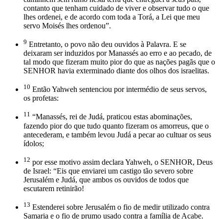
contanto que tenham cuidado de viver e observar tudo o que
lhes ordenei, e de acordo com toda a Torá, a Lei que meu
servo Moisés lhes ordenou”.
9
Entretanto, o povo não deu ouvidos à Palavra. E se
deixaram ser induzidos por Manassés ao erro e ao pecado, de
tal modo que fizeram muito pior do que as nações pagãs que o
SENHOR havia exterminado diante dos olhos dos israelitas.
10
Então Yahweh sentenciou por intermédio de seus servos,
os profetas:
11
“Manassés, rei de Judá, praticou estas abominações,
fazendo pior do que tudo quanto fizeram os amorreus, que o
antecederam, e também levou Judá a pecar ao cultuar os seus
ídolos;
12
por esse motivo assim declara Yahweh, o SENHOR, Deus
de Israel: “Eis que enviarei um castigo tão severo sobre
Jerusalém e Judá, que ambos os ouvidos de todos que
escutarem retinirão!
13
Estenderei sobre Jerusalém o fio de medir utilizado contra
Samaria e o fio de prumo usado contra a família de Acabe.