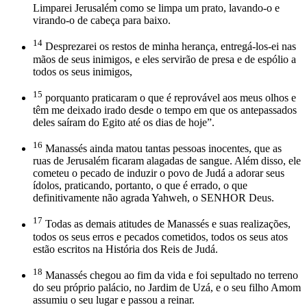
Limparei Jerusalém como se limpa um prato, lavando-o e
virando-o de cabeça para baixo.
14
Desprezarei os restos de minha herança, entregá-los-ei nas
mãos de seus inimigos, e eles servirão de presa e de espólio a
todos os seus inimigos,
15
porquanto praticaram o que é reprovável aos meus olhos e
têm me deixado irado desde o tempo em que os antepassados
deles saíram do Egito até os dias de hoje”.
16
Manassés ainda matou tantas pessoas inocentes, que as
ruas de Jerusalém ficaram alagadas de sangue. Além disso, ele
cometeu o pecado de induzir o povo de Judá a adorar seus
ídolos, praticando, portanto, o que é errado, o que
definitivamente não agrada Yahweh, o SENHOR Deus.
17
Todas as demais atitudes de Manassés e suas realizações,
todos os seus erros e pecados cometidos, todos os seus atos
estão escritos na História dos Reis de Judá.
18
Manassés chegou ao fim da vida e foi sepultado no terreno
do seu próprio palácio, no Jardim de Uzá, e o seu filho Amom
assumiu o seu lugar e passou a reinar.