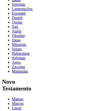
Jeremias
Lamentações
Ezequiel
Daniel
Oseias
Joel
Amós
Obadias
Jonas
Miqueias
Naum
Habacuque
Sofonias
Ageu
Zacarias
Malaquias
Novo
Testamento
Mateus
Marcos
Lucas