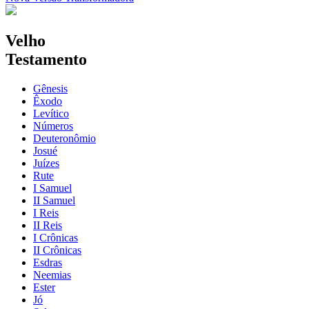
Velho
Testamento
Gênesis
Êxodo
Levítico
Números
Deuteronômio
Josué
Juízes
Rute
I Samuel
II Samuel
I Reis
II Reis
I Crônicas
II Crônicas
Esdras
Neemias
Ester
Jó