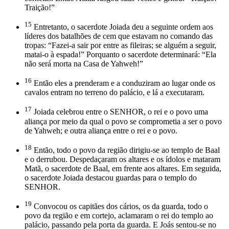
Traição!”
15
Entretanto, o sacerdote Joiada deu a seguinte ordem aos
líderes dos batalhões de cem que estavam no comando das
tropas: “Fazei-a sair por entre as fileiras; se alguém a seguir,
matai-o à espada!” Porquanto o sacerdote determinará: “Ela
não será morta na Casa de Yahweh!”
16
Então eles a prenderam e a conduziram ao lugar onde os
cavalos entram no terreno do palácio, e lá a executaram.
17
Joiada celebrou entre o SENHOR, o rei e o povo uma
aliança por meio da qual o povo se comprometia a ser o povo
de Yahweh; e outra aliança entre o rei e o povo.
18
Então, todo o povo da região dirigiu-se ao templo de Baal
e o derrubou. Despedaçaram os altares e os ídolos e mataram
Matã, o sacerdote de Baal, em frente aos altares. Em seguida,
o sacerdote Joiada destacou guardas para o templo do
SENHOR.
19
Convocou os capitães dos cários, os da guarda, todo o
povo da região e em cortejo, aclamaram o rei do templo ao
palácio, passando pela porta da guarda. E Joás sentou-se no