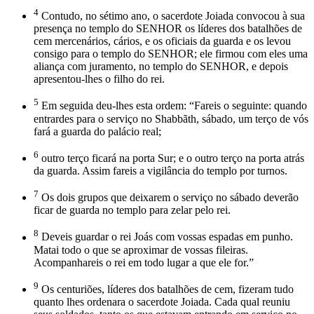
4
Contudo, no sétimo ano, o sacerdote Joiada convocou à sua
presença no templo do SENHOR os líderes dos batalhões de
cem mercenários, cários, e os oficiais da guarda e os levou
consigo para o templo do SENHOR; ele firmou com eles uma
aliança com juramento, no templo do SENHOR, e depois
apresentou-lhes o filho do rei.
5
Em seguida deu-lhes esta ordem: “Fareis o seguinte: quando
entrardes para o serviço no Shabbãth, sábado, um terço de vós
fará a guarda do palácio real;
6
outro terço ficará na porta Sur; e o outro terço na porta atrás
da guarda. Assim fareis a vigilância do templo por turnos.
7
Os dois grupos que deixarem o serviço no sábado deverão
ficar de guarda no templo para zelar pelo rei.
8
Deveis guardar o rei Joás com vossas espadas em punho.
Matai todo o que se aproximar de vossas fileiras.
Acompanhareis o rei em todo lugar a que ele for.”
9
Os centuriões, líderes dos batalhões de cem, fizeram tudo
quanto lhes ordenara o sacerdote Joiada. Cada qual reuniu