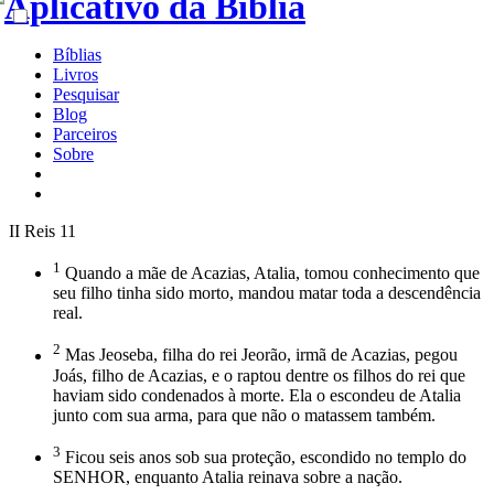
Bíblias
Livros
Pesquisar
Blog
Parceiros
Sobre
II Reis 11
1
Quando a mãe de Acazias, Atalia, tomou conhecimento que
seu filho tinha sido morto, mandou matar toda a descendência
real.
2
Mas Jeoseba, filha do rei Jeorão, irmã de Acazias, pegou
Joás, filho de Acazias, e o raptou dentre os filhos do rei que
haviam sido condenados à morte. Ela o escondeu de Atalia
junto com sua arma, para que não o matassem também.
3
Ficou seis anos sob sua proteção, escondido no templo do
SENHOR, enquanto Atalia reinava sobre a nação.