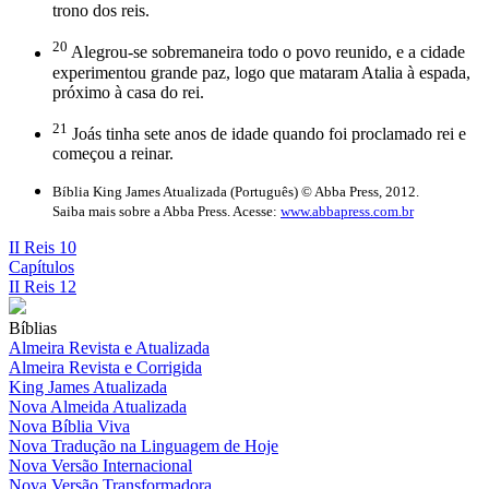
trono dos reis.
20
Alegrou-se sobremaneira todo o povo reunido, e a cidade
experimentou grande paz, logo que mataram Atalia à espada,
próximo à casa do rei.
21
Joás tinha sete anos de idade quando foi proclamado rei e
começou a reinar.
Bíblia King James Atualizada (Português) © Abba Press, 2012.
Saiba mais sobre a Abba Press. Acesse:
www.abbapress.com.br
II Reis 10
Capítulos
II Reis 12
Bíblias
Almeira Revista e Atualizada
Almeira Revista e Corrigida
King James Atualizada
Nova Almeida Atualizada
Nova Bíblia Viva
Nova Tradução na Linguagem de Hoje
Nova Versão Internacional
Nova Versão Transformadora