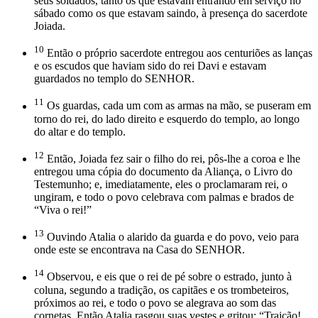
seus soldados, tanto os que estavam entrando em serviço no
sábado como os que estavam saindo, à presença do sacerdote
Joiada.
10
Então o próprio sacerdote entregou aos centuriões as lanças
e os escudos que haviam sido do rei Davi e estavam
guardados no templo do SENHOR.
11
Os guardas, cada um com as armas na mão, se puseram em
torno do rei, do lado direito e esquerdo do templo, ao longo
do altar e do templo.
12
Então, Joiada fez sair o filho do rei, pôs-lhe a coroa e lhe
entregou uma cópia do documento da Aliança, o Livro do
Testemunho; e, imediatamente, eles o proclamaram rei, o
ungiram, e todo o povo celebrava com palmas e brados de
“Viva o rei!”
13
Ouvindo Atalia o alarido da guarda e do povo, veio para
onde este se encontrava na Casa do SENHOR.
14
Observou, e eis que o rei de pé sobre o estrado, junto à
coluna, segundo a tradição, os capitães e os trombeteiros,
próximos ao rei, e todo o povo se alegrava ao som das
cornetas. Então Atalia rasgou suas vestes e gritou: “Traição!