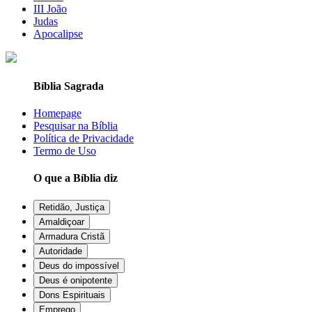
III João
Judas
Apocalipse
Bíblia Sagrada
Homepage
Pesquisar na Bíblia
Política de Privacidade
Termo de Uso
O que a Bíblia diz
Retidão, Justiça
Amaldiçoar
Armadura Cristã
Autoridade
Deus do impossível
Deus é onipotente
Dons Espirituais
Emprego