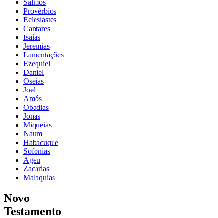
Salmos
Provérbios
Eclesiastes
Cantares
Isaías
Jeremias
Lamentações
Ezequiel
Daniel
Oseias
Joel
Amós
Obadias
Jonas
Miqueias
Naum
Habacuque
Sofonias
Ageu
Zacarias
Malaquias
Novo
Testamento