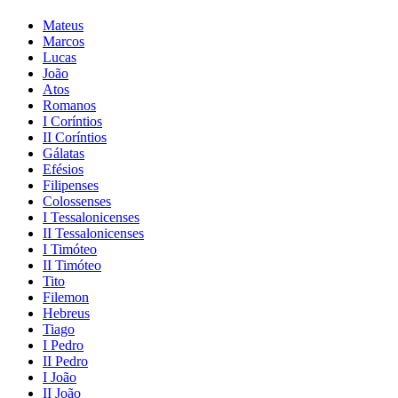
Mateus
Marcos
Lucas
João
Atos
Romanos
I Coríntios
II Coríntios
Gálatas
Efésios
Filipenses
Colossenses
I Tessalonicenses
II Tessalonicenses
I Timóteo
II Timóteo
Tito
Filemon
Hebreus
Tiago
I Pedro
II Pedro
I João
II João