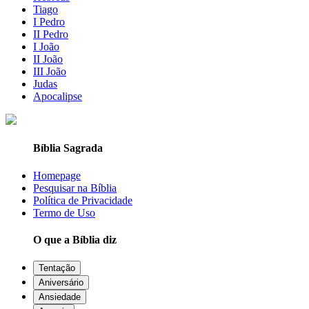
Tiago
I Pedro
II Pedro
I João
II João
III João
Judas
Apocalipse
Bíblia Sagrada
Homepage
Pesquisar na Bíblia
Política de Privacidade
Termo de Uso
O que a Bíblia diz
Tentação
Aniversário
Ansiedade