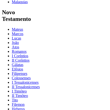
Malaquias
Novo
Testamento
Mateus
Marcos
Lucas
João
Atos
Romanos
I Coríntios
II Coríntios
Gálatas
Efésios
Filipenses
Colossenses
I Tessalonicenses
II Tessalonicenses
I Timóteo
II Timóteo
Tito
Filemon
Hebreus