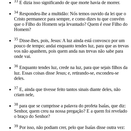
33
E dizia isso significando de que morte havia de morrer.
34
Respondeu-lhe a multidão: Nós temos ouvido da lei que o
Cristo permanece para sempre, e como dizes tu que convém
que o Filho do Homem seja levantado? Quem é esse Filho do
Homem?
35
Disse-lhes, pois, Jesus: A luz ainda está convosco por um
pouco de tempo; andai enquanto tendes luz, para que as trevas
vos não apanhem, pois quem anda nas trevas não sabe para
onde vai.
36
Enquanto tendes luz, crede na luz, para que sejais filhos da
luz. Essas coisas disse Jesus; e, retirando-se, escondeu-se
deles.
37
E, ainda que tivesse feito tantos sinais diante deles, não
criam nele,
38
para que se cumprisse a palavra do profeta Isaías, que diz:
Senhor, quem creu na nossa pregação? E a quem foi revelado
o braço do Senhor?
39
Por isso, não podiam crer, pelo que Isaías disse outra vez: