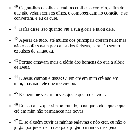
40
Cegou-lhes os olhos e endureceu-lhes o coração, a fim de
que não vejam com os olhos, e compreendam no coração, e se
convertam, e eu os cure.
41
Isaías disse isso quando viu a sua glória e falou dele.
42
Apesar de tudo, até muitos dos principais creram nele; mas
não o confessavam por causa dos fariseus, para não serem
expulsos da sinagoga.
43
Porque amavam mais a glória dos homens do que a glória
de Deus.
44
E Jesus clamou e disse: Quem crê em mim crê não em
mim, mas naquele que me enviou.
45
E quem me vê a mim vê aquele que me enviou.
46
Eu sou a luz que vim ao mundo, para que todo aquele que
crê em mim não permaneça nas trevas.
47
E, se alguém ouvir as minhas palavras e não crer, eu não o
julgo, porque eu vim não para julgar o mundo, mas para