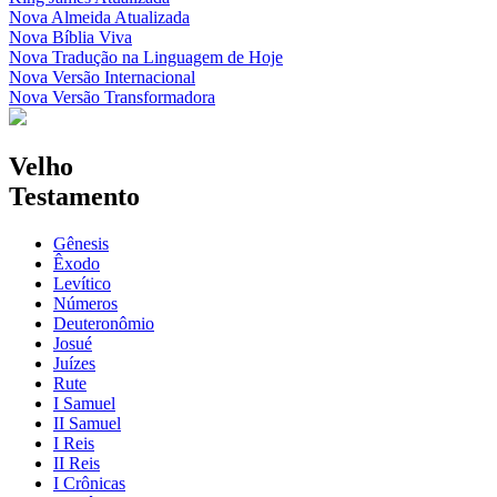
Nova Almeida Atualizada
Nova Bíblia Viva
Nova Tradução na Linguagem de Hoje
Nova Versão Internacional
Nova Versão Transformadora
Velho
Testamento
Gênesis
Êxodo
Levítico
Números
Deuteronômio
Josué
Juízes
Rute
I Samuel
II Samuel
I Reis
II Reis
I Crônicas