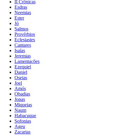
II Crônicas
Esdras
Neemias
Ester
Jó
Salmos
Provérbios
Eclesiastes
Cantares
Isaías
Jeremias
Lamentações
Ezequiel
Daniel
Oseias
Joel
Amós
Obadias
Jonas
Miqueias
Naum
Habacuque
Sofonias
Ageu
Zacarias