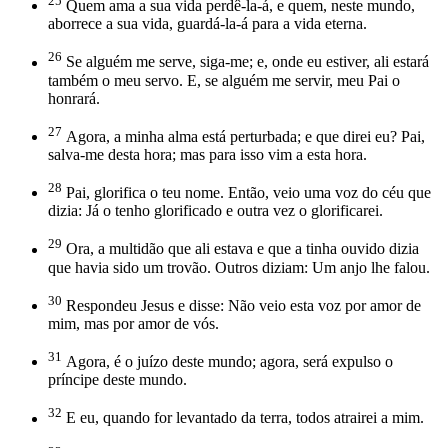
25
Quem ama a sua vida perdê-la-á, e quem, neste mundo,
aborrece a sua vida, guardá-la-á para a vida eterna.
26
Se alguém me serve, siga-me; e, onde eu estiver, ali estará
também o meu servo. E, se alguém me servir, meu Pai o
honrará.
27
Agora, a minha alma está perturbada; e que direi eu? Pai,
salva-me desta hora; mas para isso vim a esta hora.
28
Pai, glorifica o teu nome. Então, veio uma voz do céu que
dizia: Já o tenho glorificado e outra vez o glorificarei.
29
Ora, a multidão que ali estava e que a tinha ouvido dizia
que havia sido um trovão. Outros diziam: Um anjo lhe falou.
30
Respondeu Jesus e disse: Não veio esta voz por amor de
mim, mas por amor de vós.
31
Agora, é o juízo deste mundo; agora, será expulso o
príncipe deste mundo.
32
E eu, quando for levantado da terra, todos atrairei a mim.