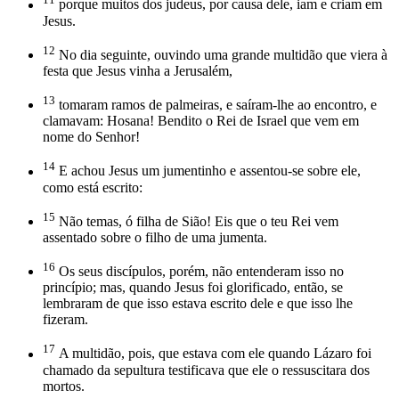
porque muitos dos judeus, por causa dele, iam e criam em
Jesus.
12
No dia seguinte, ouvindo uma grande multidão que viera à
festa que Jesus vinha a Jerusalém,
13
tomaram ramos de palmeiras, e saíram-lhe ao encontro, e
clamavam: Hosana! Bendito o Rei de Israel que vem em
nome do Senhor!
14
E achou Jesus um jumentinho e assentou-se sobre ele,
como está escrito:
15
Não temas, ó filha de Sião! Eis que o teu Rei vem
assentado sobre o filho de uma jumenta.
16
Os seus discípulos, porém, não entenderam isso no
princípio; mas, quando Jesus foi glorificado, então, se
lembraram de que isso estava escrito dele e que isso lhe
fizeram.
17
A multidão, pois, que estava com ele quando Lázaro foi
chamado da sepultura testificava que ele o ressuscitara dos
mortos.