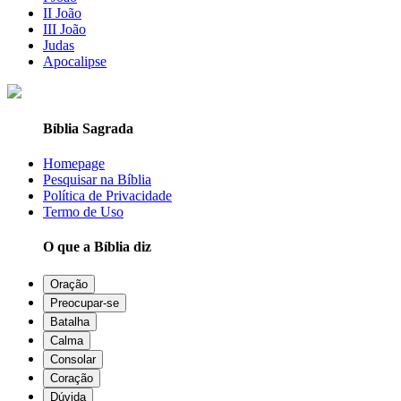
II João
III João
Judas
Apocalipse
Bíblia Sagrada
Homepage
Pesquisar na Bíblia
Política de Privacidade
Termo de Uso
O que a Bíblia diz
Oração
Preocupar-se
Batalha
Calma
Consolar
Coração
Dúvida