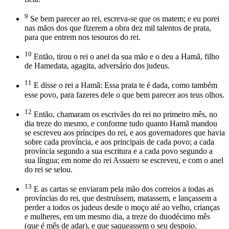
9
Se bem parecer ao rei, escreva-se que os matem; e eu porei
nas mãos dos que fizerem a obra dez mil talentos de prata,
para que entrem nos tesouros do rei.
10
Então, tirou o rei o anel da sua mão e o deu a Hamã, filho
de Hamedata, agagita, adversário dos judeus.
11
E disse o rei a Hamã: Essa prata te é dada, como também
esse povo, para fazeres dele o que bem parecer aos teus olhos.
12
Então, chamaram os escrivães do rei no primeiro mês, no
dia treze do mesmo, e conforme tudo quanto Hamã mandou
se escreveu aos príncipes do rei, e aos governadores que havia
sobre cada província, e aos principais de cada povo; a cada
província segundo a sua escritura e a cada povo segundo a
sua língua; em nome do rei Assuero se escreveu, e com o anel
do rei se selou.
13
E as cartas se enviaram pela mão dos correios a todas as
províncias do rei, que destruíssem, matassem, e lançassem a
perder a todos os judeus desde o moço até ao velho, crianças
e mulheres, em um mesmo dia, a treze do duodécimo mês
(que é mês de adar), e que saqueassem o seu despojo.