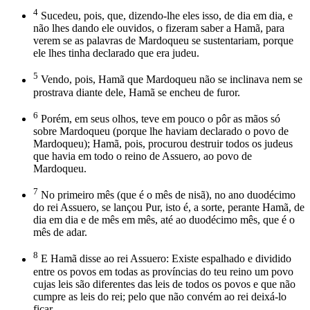
4
Sucedeu, pois, que, dizendo-lhe eles isso, de dia em dia, e
não lhes dando ele ouvidos, o fizeram saber a Hamã, para
verem se as palavras de Mardoqueu se sustentariam, porque
ele lhes tinha declarado que era judeu.
5
Vendo, pois, Hamã que Mardoqueu não se inclinava nem se
prostrava diante dele, Hamã se encheu de furor.
6
Porém, em seus olhos, teve em pouco o pôr as mãos só
sobre Mardoqueu (porque lhe haviam declarado o povo de
Mardoqueu); Hamã, pois, procurou destruir todos os judeus
que havia em todo o reino de Assuero, ao povo de
Mardoqueu.
7
No primeiro mês (que é o mês de nisã), no ano duodécimo
do rei Assuero, se lançou Pur, isto é, a sorte, perante Hamã, de
dia em dia e de mês em mês, até ao duodécimo mês, que é o
mês de adar.
8
E Hamã disse ao rei Assuero: Existe espalhado e dividido
entre os povos em todas as províncias do teu reino um povo
cujas leis são diferentes das leis de todos os povos e que não
cumpre as leis do rei; pelo que não convém ao rei deixá-lo
ficar.