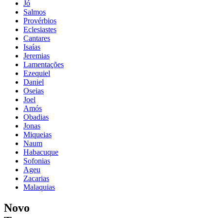
Jó
Salmos
Provérbios
Eclesiastes
Cantares
Isaías
Jeremias
Lamentações
Ezequiel
Daniel
Oseias
Joel
Amós
Obadias
Jonas
Miqueias
Naum
Habacuque
Sofonias
Ageu
Zacarias
Malaquias
Novo