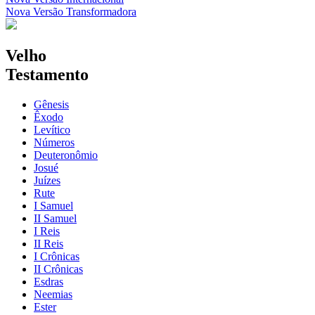
Nova Versão Transformadora
Velho
Testamento
Gênesis
Êxodo
Levítico
Números
Deuteronômio
Josué
Juízes
Rute
I Samuel
II Samuel
I Reis
II Reis
I Crônicas
II Crônicas
Esdras
Neemias
Ester