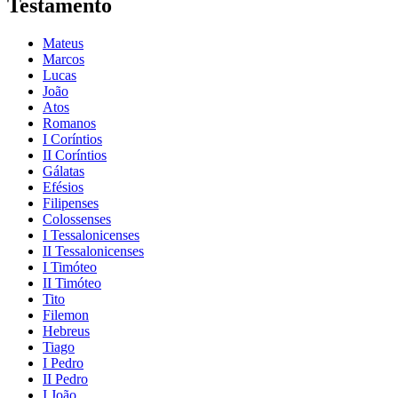
Testamento
Mateus
Marcos
Lucas
João
Atos
Romanos
I Coríntios
II Coríntios
Gálatas
Efésios
Filipenses
Colossenses
I Tessalonicenses
II Tessalonicenses
I Timóteo
II Timóteo
Tito
Filemon
Hebreus
Tiago
I Pedro
II Pedro
I João