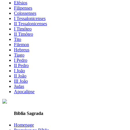
Efésios
Filipenses
Colossenses
I Tessalonicenses
II Tessalonicenses
I Timóteo
II Timóteo
Tito
Filemon
Hebreus
Tiago
I Pedro
II Pedro
I João
II João
III João
Judas
Apocalipse
Bíblia Sagrada
Homepage