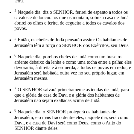
terra.
4
Naquele dia, diz o SENHOR, ferirei de espanto a todos os
cavalos e de loucura os que os montam; sobre a casa de Judá
abrirei os olhos e ferirei de cegueira a todos os cavalos dos
povos.
5
Então, os chefes de Judá pensarão assim: Os habitantes de
Jerusalém têm a força do SENHOR dos Exércitos, seu Deus.
6
Naquele dia, porei os chefes de Judá como um braseiro
ardente debaixo da lenha e como uma tocha entre a palha; eles
devorarão, à direita e à esquerda, a todos os povos em redor, e
Jerusalém será habitada outra vez no seu próprio lugar, em
Jerusalém mesma.
7
O SENHOR salvará primeiramente as tendas de Judá, para
que a glória da casa de Davi e a glória dos habitantes de
Jerusalém não sejam exaltadas acima de Judá.
8
Naquele dia, o SENHOR protegerá os habitantes de
Jerusalém; e o mais fraco dentre eles, naquele dia, será como
Davi, e a casa de Davi será como Deus, como o Anjo do
SENHOR diante deles.