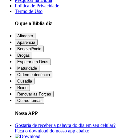
Pesquisar na Bíblia
Política de Privacidade
Termo de Uso
O que a Bíblia diz
Alimento
Aparência
Benevolência
Drogas
Esperar em Deus
Maturidade
Ordem e decência
Ousadia
Reino
Renovar as Forças
Outros temas
Nosso APP
Gostaria de receber a palavra do dia em seu celular?
Faça o download do nosso app abaixo