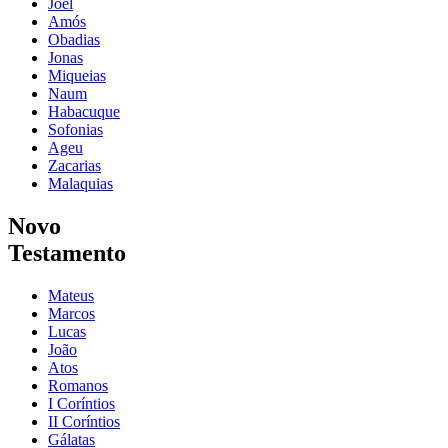
Joel
Amós
Obadias
Jonas
Miqueias
Naum
Habacuque
Sofonias
Ageu
Zacarias
Malaquias
Novo
Testamento
Mateus
Marcos
Lucas
João
Atos
Romanos
I Coríntios
II Coríntios
Gálatas