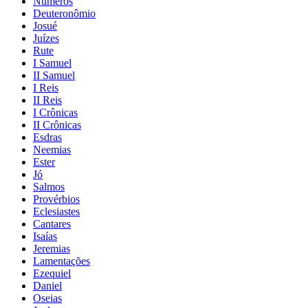
Números
Deuteronômio
Josué
Juízes
Rute
I Samuel
II Samuel
I Reis
II Reis
I Crônicas
II Crônicas
Esdras
Neemias
Ester
Jó
Salmos
Provérbios
Eclesiastes
Cantares
Isaías
Jeremias
Lamentações
Ezequiel
Daniel
Oseias