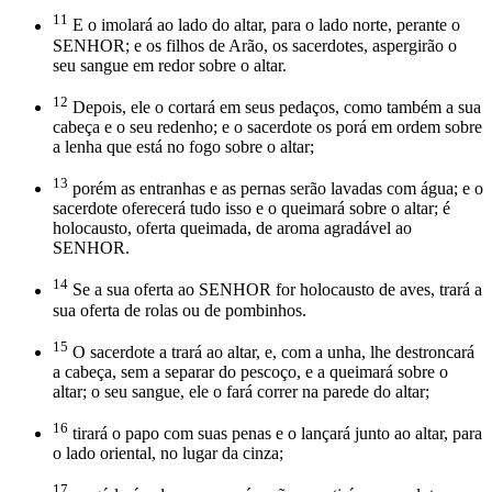
11
E o imolará ao lado do altar, para o lado norte, perante o
SENHOR; e os filhos de Arão, os sacerdotes, aspergirão o
seu sangue em redor sobre o altar.
12
Depois, ele o cortará em seus pedaços, como também a sua
cabeça e o seu redenho; e o sacerdote os porá em ordem sobre
a lenha que está no fogo sobre o altar;
13
porém as entranhas e as pernas serão lavadas com água; e o
sacerdote oferecerá tudo isso e o queimará sobre o altar; é
holocausto, oferta queimada, de aroma agradável ao
SENHOR.
14
Se a sua oferta ao SENHOR for holocausto de aves, trará a
sua oferta de rolas ou de pombinhos.
15
O sacerdote a trará ao altar, e, com a unha, lhe destroncará
a cabeça, sem a separar do pescoço, e a queimará sobre o
altar; o seu sangue, ele o fará correr na parede do altar;
16
tirará o papo com suas penas e o lançará junto ao altar, para
o lado oriental, no lugar da cinza;
17