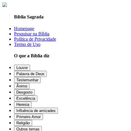
Bíblia Sagrada
Homepage
Pesquisar na Bíblia
Política de Privacidade
Termo de Uso
O que a Bíblia diz
Louvor
Palavra de Deus
Testemunhar
Ânimo
Desgosto
Excelência
Heresia
Influência de amizades
Primeiro Amor
Religião
Outros temas