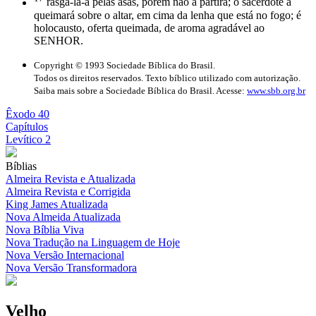
rasgá-la-á pelas asas, porém não a partirá; o sacerdote a
queimará sobre o altar, em cima da lenha que está no fogo; é
holocausto, oferta queimada, de aroma agradável ao
SENHOR.
Copyright © 1993 Sociedade Bíblica do Brasil.
Todos os direitos reservados. Texto bíblico utilizado com autorização.
Saiba mais sobre a Sociedade Bíblica do Brasil. Acesse:
www.sbb.org.br
Êxodo 40
Capítulos
Levítico 2
Bíblias
Almeira Revista e Atualizada
Almeira Revista e Corrigida
King James Atualizada
Nova Almeida Atualizada
Nova Bíblia Viva
Nova Tradução na Linguagem de Hoje
Nova Versão Internacional
Nova Versão Transformadora
Velho