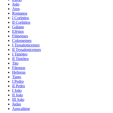
João
Atos
Romanos
I Coríntios
II Coríntios
Gálatas
Efésios
Filipenses
Colossenses
I Tessalonicenses
II Tessalonicenses
I Timóteo
II Timóteo
Tito
Filemon
Hebreus
Tiago
I Pedro
II Pedro
I João
II João
III João
Judas
Apocalipse