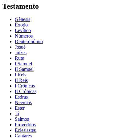
Testamento
Gênesis
Êxodo
Levítico
Números
Deuteronômio
Josué
Juízes
Rute
I Samuel
II Samuel
I Reis
II Reis
I Crônicas
II Crônicas
Esdras
Neemias
Ester
Jó
Salmos
Provérbios
Eclesiastes
Cantares