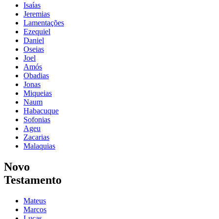
Isaías
Jeremias
Lamentações
Ezequiel
Daniel
Oseias
Joel
Amós
Obadias
Jonas
Miqueias
Naum
Habacuque
Sofonias
Ageu
Zacarias
Malaquias
Novo
Testamento
Mateus
Marcos
Lucas