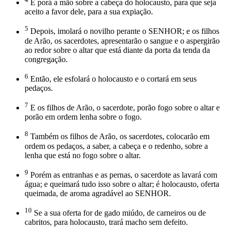
E porá a mão sobre a cabeça do holocausto, para que seja
aceito a favor dele, para a sua expiação.
5
Depois, imolará o novilho perante o SENHOR; e os filhos
de Arão, os sacerdotes, apresentarão o sangue e o aspergirão
ao redor sobre o altar que está diante da porta da tenda da
congregação.
6
Então, ele esfolará o holocausto e o cortará em seus
pedaços.
7
E os filhos de Arão, o sacerdote, porão fogo sobre o altar e
porão em ordem lenha sobre o fogo.
8
Também os filhos de Arão, os sacerdotes, colocarão em
ordem os pedaços, a saber, a cabeça e o redenho, sobre a
lenha que está no fogo sobre o altar.
9
Porém as entranhas e as pernas, o sacerdote as lavará com
água; e queimará tudo isso sobre o altar; é holocausto, oferta
queimada, de aroma agradável ao SENHOR.
10
Se a sua oferta for de gado miúdo, de carneiros ou de
cabritos, para holocausto, trará macho sem defeito.