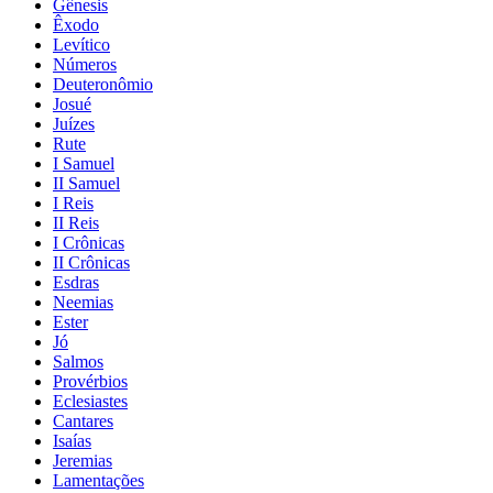
Gênesis
Êxodo
Levítico
Números
Deuteronômio
Josué
Juízes
Rute
I Samuel
II Samuel
I Reis
II Reis
I Crônicas
II Crônicas
Esdras
Neemias
Ester
Jó
Salmos
Provérbios
Eclesiastes
Cantares
Isaías
Jeremias
Lamentações