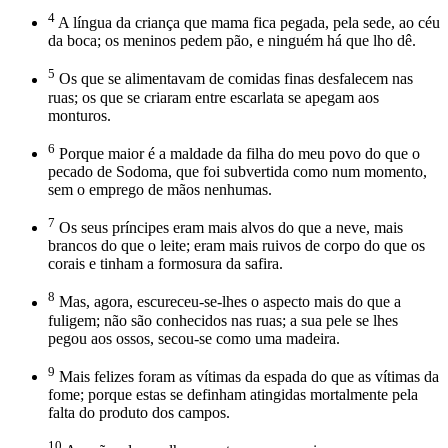
4
A língua da criança que mama fica pegada, pela sede, ao céu
da boca; os meninos pedem pão, e ninguém há que lho dê.
5
Os que se alimentavam de comidas finas desfalecem nas
ruas; os que se criaram entre escarlata se apegam aos
monturos.
6
Porque maior é a maldade da filha do meu povo do que o
pecado de Sodoma, que foi subvertida como num momento,
sem o emprego de mãos nenhumas.
7
Os seus príncipes eram mais alvos do que a neve, mais
brancos do que o leite; eram mais ruivos de corpo do que os
corais e tinham a formosura da safira.
8
Mas, agora, escureceu-se-lhes o aspecto mais do que a
fuligem; não são conhecidos nas ruas; a sua pele se lhes
pegou aos ossos, secou-se como uma madeira.
9
Mais felizes foram as vítimas da espada do que as vítimas da
fome; porque estas se definham atingidas mortalmente pela
falta do produto dos campos.
10