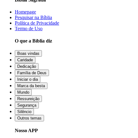
Homepage
Pesquisar na Bíblia
Política de Privacidade
Termo de Uso
O que a Bíblia diz
Boas vindas
Caridade
Dedicação
Família de Deus
Iniciar o dia
Marca da besta
Mundo
Ressureição
Segurança
Silêncio
Outros temas
Nosso APP