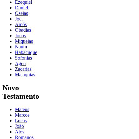
Ezequiel
Daniel
Oseias
Joel
Amós
Obadias
Jonas
Miqueias
Naum
Habacuque
Sofonias
Ageu
Zacarias
Malaquias
Novo
Testamento
Mateus
Marcos
Lucas
João
Atos
Romanos