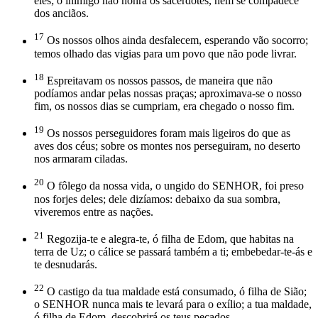
eles; o inimigo não honra os sacerdotes, nem se compadece
dos anciãos.
17
Os nossos olhos ainda desfalecem, esperando vão socorro;
temos olhado das vigias para um povo que não pode livrar.
18
Espreitavam os nossos passos, de maneira que não
podíamos andar pelas nossas praças; aproximava-se o nosso
fim, os nossos dias se cumpriam, era chegado o nosso fim.
19
Os nossos perseguidores foram mais ligeiros do que as
aves dos céus; sobre os montes nos perseguiram, no deserto
nos armaram ciladas.
20
O fôlego da nossa vida, o ungido do SENHOR, foi preso
nos forjes deles; dele dizíamos: debaixo da sua sombra,
viveremos entre as nações.
21
Regozija-te e alegra-te, ó filha de Edom, que habitas na
terra de Uz; o cálice se passará também a ti; embebedar-te-ás e
te desnudarás.
22
O castigo da tua maldade está consumado, ó filha de Sião;
o SENHOR nunca mais te levará para o exílio; a tua maldade,
ó filha de Edom, descobrirá os teus pecados.