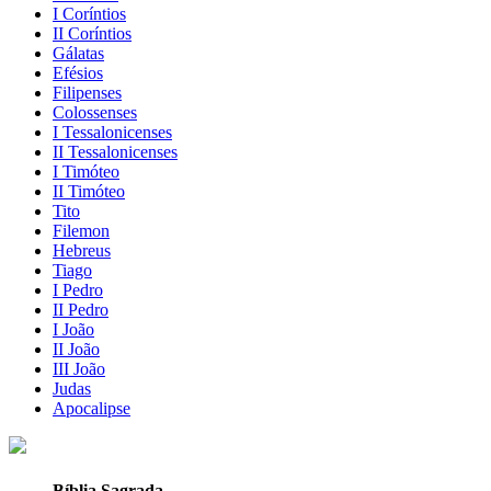
I Coríntios
II Coríntios
Gálatas
Efésios
Filipenses
Colossenses
I Tessalonicenses
II Tessalonicenses
I Timóteo
II Timóteo
Tito
Filemon
Hebreus
Tiago
I Pedro
II Pedro
I João
II João
III João
Judas
Apocalipse
Bíblia Sagrada