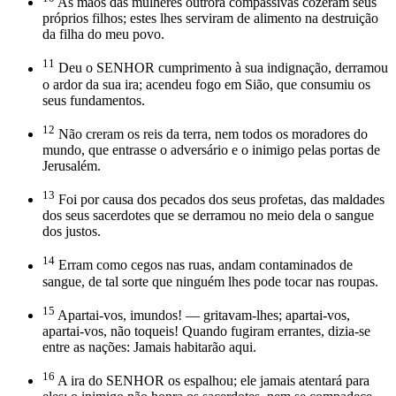
As mãos das mulheres outrora compassivas cozeram seus
próprios filhos; estes lhes serviram de alimento na destruição
da filha do meu povo.
11
Deu o SENHOR cumprimento à sua indignação, derramou
o ardor da sua ira; acendeu fogo em Sião, que consumiu os
seus fundamentos.
12
Não creram os reis da terra, nem todos os moradores do
mundo, que entrasse o adversário e o inimigo pelas portas de
Jerusalém.
13
Foi por causa dos pecados dos seus profetas, das maldades
dos seus sacerdotes que se derramou no meio dela o sangue
dos justos.
14
Erram como cegos nas ruas, andam contaminados de
sangue, de tal sorte que ninguém lhes pode tocar nas roupas.
15
Apartai-vos, imundos! — gritavam-lhes; apartai-vos,
apartai-vos, não toqueis! Quando fugiram errantes, dizia-se
entre as nações: Jamais habitarão aqui.
16
A ira do SENHOR os espalhou; ele jamais atentará para