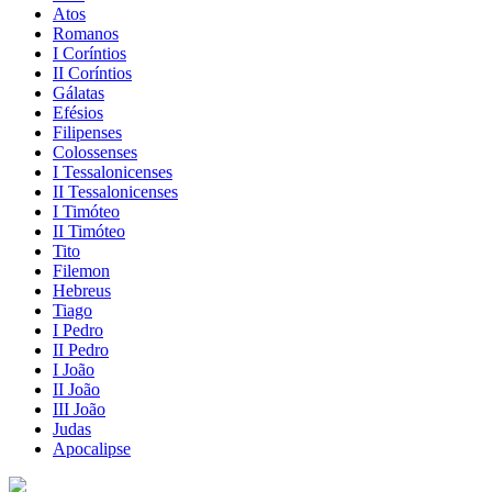
Atos
Romanos
I Coríntios
II Coríntios
Gálatas
Efésios
Filipenses
Colossenses
I Tessalonicenses
II Tessalonicenses
I Timóteo
II Timóteo
Tito
Filemon
Hebreus
Tiago
I Pedro
II Pedro
I João
II João
III João
Judas
Apocalipse