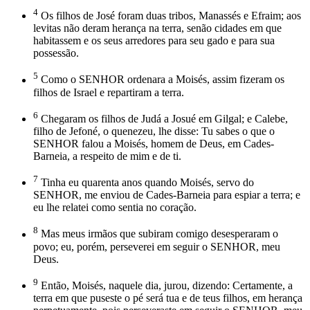
4
Os filhos de José foram duas tribos, Manassés e Efraim; aos
levitas não deram herança na terra, senão cidades em que
habitassem e os seus arredores para seu gado e para sua
possessão.
5
Como o SENHOR ordenara a Moisés, assim fizeram os
filhos de Israel e repartiram a terra.
6
Chegaram os filhos de Judá a Josué em Gilgal; e Calebe,
filho de Jefoné, o quenezeu, lhe disse: Tu sabes o que o
SENHOR falou a Moisés, homem de Deus, em Cades-
Barneia, a respeito de mim e de ti.
7
Tinha eu quarenta anos quando Moisés, servo do
SENHOR, me enviou de Cades-Barneia para espiar a terra; e
eu lhe relatei como sentia no coração.
8
Mas meus irmãos que subiram comigo desesperaram o
povo; eu, porém, perseverei em seguir o SENHOR, meu
Deus.
9
Então, Moisés, naquele dia, jurou, dizendo: Certamente, a
terra em que puseste o pé será tua e de teus filhos, em herança