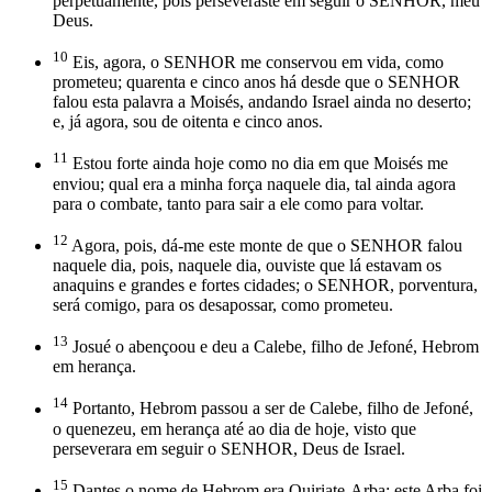
perpetuamente, pois perseveraste em seguir o SENHOR, meu
Deus.
10
Eis, agora, o SENHOR me conservou em vida, como
prometeu; quarenta e cinco anos há desde que o SENHOR
falou esta palavra a Moisés, andando Israel ainda no deserto;
e, já agora, sou de oitenta e cinco anos.
11
Estou forte ainda hoje como no dia em que Moisés me
enviou; qual era a minha força naquele dia, tal ainda agora
para o combate, tanto para sair a ele como para voltar.
12
Agora, pois, dá-me este monte de que o SENHOR falou
naquele dia, pois, naquele dia, ouviste que lá estavam os
anaquins e grandes e fortes cidades; o SENHOR, porventura,
será comigo, para os desapossar, como prometeu.
13
Josué o abençoou e deu a Calebe, filho de Jefoné, Hebrom
em herança.
14
Portanto, Hebrom passou a ser de Calebe, filho de Jefoné,
o quenezeu, em herança até ao dia de hoje, visto que
perseverara em seguir o SENHOR, Deus de Israel.
15
Dantes o nome de Hebrom era Quiriate-Arba; este Arba foi