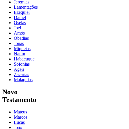
Jeremias
Lamentações
Ezequiel
Daniel
Oseias
Joel
Amós
Obadias
Jonas
Miqueias
Naum
Habacuque
Sofonias
Ageu
Zacarias
Malaquias
Novo
Testamento
Mateus
Marcos
Lucas
João