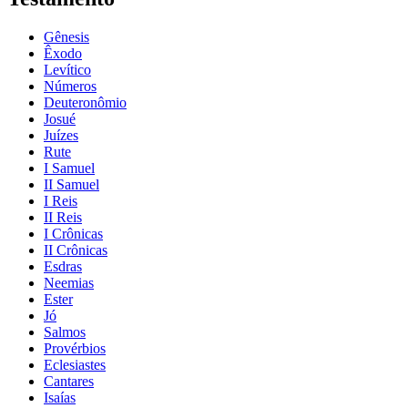
Gênesis
Êxodo
Levítico
Números
Deuteronômio
Josué
Juízes
Rute
I Samuel
II Samuel
I Reis
II Reis
I Crônicas
II Crônicas
Esdras
Neemias
Ester
Jó
Salmos
Provérbios
Eclesiastes
Cantares
Isaías