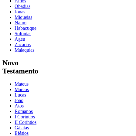
Amós
Obadias
Jonas
Miqueias
Naum
Habacuque
Sofonias
Ageu
Zacarias
Malaquias
Novo
Testamento
Mateus
Marcos
Lucas
João
Atos
Romanos
I Coríntios
II Coríntios
Gálatas
Efésios