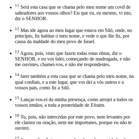
11
Será esta casa que se chama pelo meu nome um covil de
salteadores aos vossos olhos? Eis que eu, eu mesmo, vi isto,
diz o SENHOR.
12
Mas ide agora ao meu lugar que estava em Siló, onde, no
princípio, fiz habitar o meu nome, e vede o que lhe fiz, por
causa da maldade do meu povo de Israel.
13
Agora, pois, visto que fazeis todas estas obras, diz o
SENHOR, e eu vos falei, começando de madrugada, e não
me ouvistes, chamei-vos, e não me respondestes,
14
farei também a esta casa que se chama pelo meu nome, na
qual confiais, e a este lugar, que vos dei a vós outros e a
vossos pais, como fiz a Siló.
15
Lançar-vos-ei da minha presença, como arrojei a todos os
vossos irmãos, a toda a posteridade de Efraim.
16
Tu, pois, não intercedas por este povo, nem levantes por
ele clamor ou oração, nem me importunes, porque eu não te
ouvirei.
17