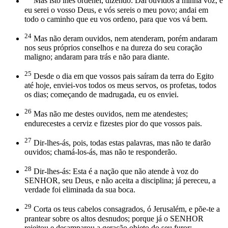
Mas isto lhes ordenei, dizendo: Dai ouvidos à minha voz, e
eu serei o vosso Deus, e vós sereis o meu povo; andai em
todo o caminho que eu vos ordeno, para que vos vá bem.
24
Mas não deram ouvidos, nem atenderam, porém andaram
nos seus próprios conselhos e na dureza do seu coração
maligno; andaram para trás e não para diante.
25
Desde o dia em que vossos pais saíram da terra do Egito
até hoje, enviei-vos todos os meus servos, os profetas, todos
os dias; começando de madrugada, eu os enviei.
26
Mas não me destes ouvidos, nem me atendestes;
endurecestes a cerviz e fizestes pior do que vossos pais.
27
Dir-lhes-ás, pois, todas estas palavras, mas não te darão
ouvidos; chamá-los-ás, mas não te responderão.
28
Dir-lhes-ás: Esta é a nação que não atende à voz do
SENHOR, seu Deus, e não aceita a disciplina; já pereceu, a
verdade foi eliminada da sua boca.
29
Corta os teus cabelos consagrados, ó Jerusalém, e põe-te a
prantear sobre os altos desnudos; porque já o SENHOR
rejeitou e desamparou a geração objeto do seu furor;