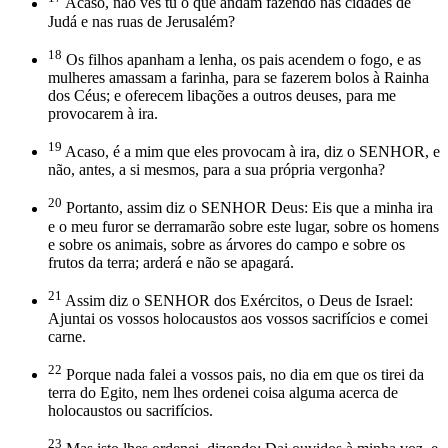
Acaso, não vês tu o que andam fazendo nas cidades de
Judá e nas ruas de Jerusalém?
18
Os filhos apanham a lenha, os pais acendem o fogo, e as
mulheres amassam a farinha, para se fazerem bolos à Rainha
dos Céus; e oferecem libações a outros deuses, para me
provocarem à ira.
19
Acaso, é a mim que eles provocam à ira, diz o SENHOR, e
não, antes, a si mesmos, para a sua própria vergonha?
20
Portanto, assim diz o SENHOR Deus: Eis que a minha ira
e o meu furor se derramarão sobre este lugar, sobre os homens
e sobre os animais, sobre as árvores do campo e sobre os
frutos da terra; arderá e não se apagará.
21
Assim diz o SENHOR dos Exércitos, o Deus de Israel:
Ajuntai os vossos holocaustos aos vossos sacrifícios e comei
carne.
22
Porque nada falei a vossos pais, no dia em que os tirei da
terra do Egito, nem lhes ordenei coisa alguma acerca de
holocaustos ou sacrifícios.
23