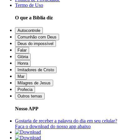
Termo de Uso
O que a Bíblia diz
Autocontrole
Comunhão com Deus
Deus do impossível
Falar
Glória
Honra
Imitadores de Cristo
Mar
Milagres de Jesus
Profecia
Outros temas
Nosso APP
Gostaria de receber a palavra do dia em seu celular?
Faça o download do nosso app abaixo