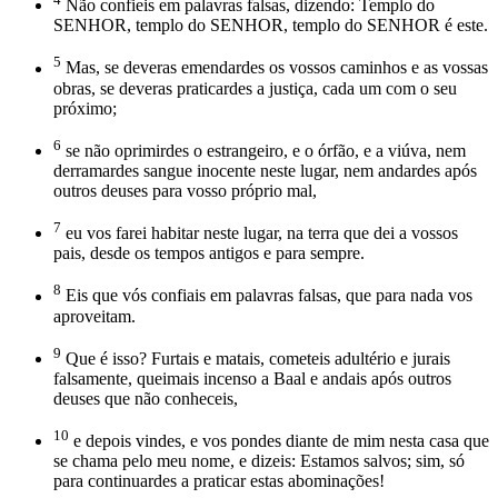
Não confieis em palavras falsas, dizendo: Templo do
SENHOR, templo do SENHOR, templo do SENHOR é este.
5
Mas, se deveras emendardes os vossos caminhos e as vossas
obras, se deveras praticardes a justiça, cada um com o seu
próximo;
6
se não oprimirdes o estrangeiro, e o órfão, e a viúva, nem
derramardes sangue inocente neste lugar, nem andardes após
outros deuses para vosso próprio mal,
7
eu vos farei habitar neste lugar, na terra que dei a vossos
pais, desde os tempos antigos e para sempre.
8
Eis que vós confiais em palavras falsas, que para nada vos
aproveitam.
9
Que é isso? Furtais e matais, cometeis adultério e jurais
falsamente, queimais incenso a Baal e andais após outros
deuses que não conheceis,
10
e depois vindes, e vos pondes diante de mim nesta casa que
se chama pelo meu nome, e dizeis: Estamos salvos; sim, só
para continuardes a praticar estas abominações!