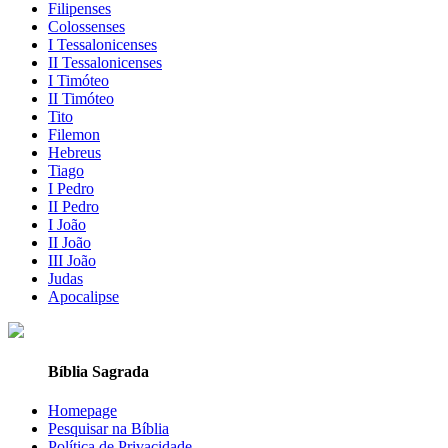
Filipenses
Colossenses
I Tessalonicenses
II Tessalonicenses
I Timóteo
II Timóteo
Tito
Filemon
Hebreus
Tiago
I Pedro
II Pedro
I João
II João
III João
Judas
Apocalipse
Bíblia Sagrada
Homepage
Pesquisar na Bíblia
Política de Privacidade