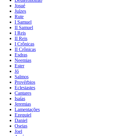
Deuteronômio
Josué
Juízes
Rute
I Samuel
II Samuel
I Reis
II Reis
I Crônicas
II Crônicas
Esdras
Neemias
Ester
Jó
Salmos
Provérbios
Eclesiastes
Cantares
Isaías
Jeremias
Lamentações
Ezequiel
Daniel
Oseias
Joel