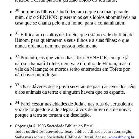
30
porque os filhos de Judá fizeram o que era mau perante
mim, diz o SENHOR; puseram os seus ídolos abomináveis na
casa que se chama pelo meu nome, para a contaminarem.
31
Edificaram os altos de Tofete, que está no vale do filho de
Hinom, para queimarem a seus filhos e a suas filhas; o que
nunca ordenei, nem me passou pela mente.
32
Portanto, eis que virão dias, diz o SENHOR, em que já
não se chamará Tofete, nem vale do filho de Hinom, mas o
vale da Matança; os mortos serão enterrados em Tofete por
não haver outro lugar.
33
Os cadáveres deste povo servirão de pasto às aves dos céus
e aos animais da terra; e ninguém haverá que os espante.
34
Farei cessar nas cidades de Judá e nas ruas de Jerusalém a
voz de folguedo e a de alegria, a voz de noivo e a de noiva;
porque a terra se tornará em desolação.
Copyright © 1993 Sociedade Bíblica do Brasil.
Todos os direitos reservados. Texto bíblico utilizado com autorização.
Saiba mais sobre a Sociedade Bíblica do Brasil. Acesse:
www.sbb.org.br