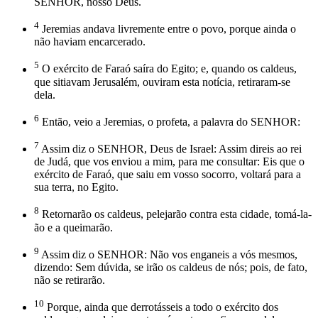
SENHOR, nosso Deus.
4
Jeremias andava livremente entre o povo, porque ainda o
não haviam encarcerado.
5
O exército de Faraó saíra do Egito; e, quando os caldeus,
que sitiavam Jerusalém, ouviram esta notícia, retiraram-se
dela.
6
Então, veio a Jeremias, o profeta, a palavra do SENHOR:
7
Assim diz o SENHOR, Deus de Israel: Assim direis ao rei
de Judá, que vos enviou a mim, para me consultar: Eis que o
exército de Faraó, que saiu em vosso socorro, voltará para a
sua terra, no Egito.
8
Retornarão os caldeus, pelejarão contra esta cidade, tomá-la-
ão e a queimarão.
9
Assim diz o SENHOR: Não vos enganeis a vós mesmos,
dizendo: Sem dúvida, se irão os caldeus de nós; pois, de fato,
não se retirarão.
10
Porque, ainda que derrotásseis a todo o exército dos