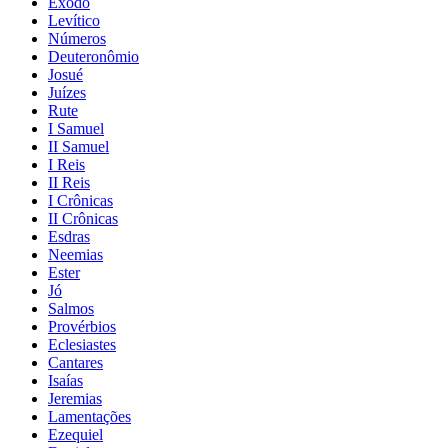
Êxodo
Levítico
Números
Deuteronômio
Josué
Juízes
Rute
I Samuel
II Samuel
I Reis
II Reis
I Crônicas
II Crônicas
Esdras
Neemias
Ester
Jó
Salmos
Provérbios
Eclesiastes
Cantares
Isaías
Jeremias
Lamentações
Ezequiel