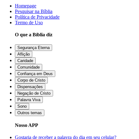
Homepage
Pesquisar na Bíblia
Política de Privacidade
Termo de Uso
O que a Bíblia diz
Segurança Eterna
Aflição
Caridade
Comunidade
Confiança em Deus
Corpo de Cristo
Dispensações
Negação de Cristo
Palavra Viva
Sono
Outros temas
Nosso APP
Gostaria de receber a palavra do dia em seu celular?