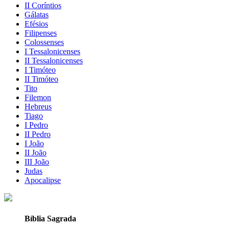
II Coríntios
Gálatas
Efésios
Filipenses
Colossenses
I Tessalonicenses
II Tessalonicenses
I Timóteo
II Timóteo
Tito
Filemon
Hebreus
Tiago
I Pedro
II Pedro
I João
II João
III João
Judas
Apocalipse
Bíblia Sagrada