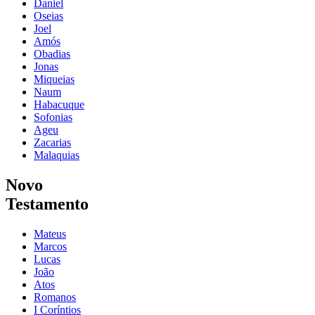
Daniel
Oseias
Joel
Amós
Obadias
Jonas
Miqueias
Naum
Habacuque
Sofonias
Ageu
Zacarias
Malaquias
Novo
Testamento
Mateus
Marcos
Lucas
João
Atos
Romanos
I Coríntios