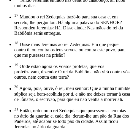
Tendo Jeremias entrado nas celas do calabouço, ali ficou
muitos dias.
17
Mandou o rei Zedequias trazê-lo para sua casa e, em
secreto, lhe perguntou: Há alguma palavra do SENHOR?
Respondeu Jeremias: Há. Disse ainda: Nas mãos do rei da
Babilônia serás entregue.
18
Disse mais Jeremias ao rei Zedequias: Em que pequei
contra ti, ou contra os teus servos, ou contra este povo, para
que me pusesses na prisão?
19
Onde estão agora os vossos profetas, que vos
profetizavam, dizendo: O rei da Babilônia não virá contra vós
outros, nem contra esta terra?
20
Agora, pois, ouve, ó rei, meu senhor: Que a minha humilde
súplica seja bem-acolhida por ti, e não me deixes tornar à casa
de Jônatas, o escrivão, para que eu não venha a morrer ali.
21
Então, ordenou o rei Zedequias que pusessem a Jeremias
no átrio da guarda; e, cada dia, deram-lhe um pão da Rua dos
Padeiros, até acabar-se todo pão da cidade. Assim ficou
Jeremias no átrio da guarda.