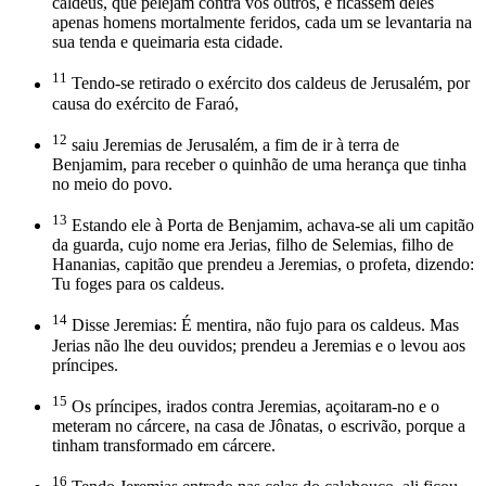
caldeus, que pelejam contra vós outros, e ficassem deles
apenas homens mortalmente feridos, cada um se levantaria na
sua tenda e queimaria esta cidade.
11
Tendo-se retirado o exército dos caldeus de Jerusalém, por
causa do exército de Faraó,
12
saiu Jeremias de Jerusalém, a fim de ir à terra de
Benjamim, para receber o quinhão de uma herança que tinha
no meio do povo.
13
Estando ele à Porta de Benjamim, achava-se ali um capitão
da guarda, cujo nome era Jerias, filho de Selemias, filho de
Hananias, capitão que prendeu a Jeremias, o profeta, dizendo:
Tu foges para os caldeus.
14
Disse Jeremias: É mentira, não fujo para os caldeus. Mas
Jerias não lhe deu ouvidos; prendeu a Jeremias e o levou aos
príncipes.
15
Os príncipes, irados contra Jeremias, açoitaram-no e o
meteram no cárcere, na casa de Jônatas, o escrivão, porque a
tinham transformado em cárcere.
16