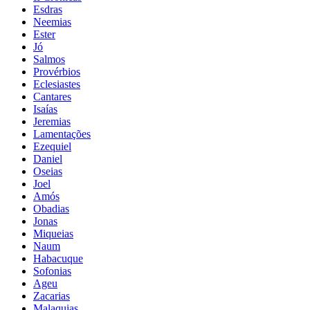
Esdras
Neemias
Ester
Jó
Salmos
Provérbios
Eclesiastes
Cantares
Isaías
Jeremias
Lamentações
Ezequiel
Daniel
Oseias
Joel
Amós
Obadias
Jonas
Miqueias
Naum
Habacuque
Sofonias
Ageu
Zacarias
Malaquias