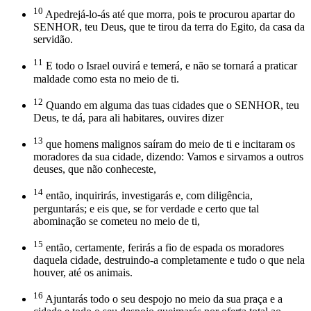
10
Apedrejá-lo-ás até que morra, pois te procurou apartar do
SENHOR, teu Deus, que te tirou da terra do Egito, da casa da
servidão.
11
E todo o Israel ouvirá e temerá, e não se tornará a praticar
maldade como esta no meio de ti.
12
Quando em alguma das tuas cidades que o SENHOR, teu
Deus, te dá, para ali habitares, ouvires dizer
13
que homens malignos saíram do meio de ti e incitaram os
moradores da sua cidade, dizendo: Vamos e sirvamos a outros
deuses, que não conheceste,
14
então, inquirirás, investigarás e, com diligência,
perguntarás; e eis que, se for verdade e certo que tal
abominação se cometeu no meio de ti,
15
então, certamente, ferirás a fio de espada os moradores
daquela cidade, destruindo-a completamente e tudo o que nela
houver, até os animais.
16
Ajuntarás todo o seu despojo no meio da sua praça e a