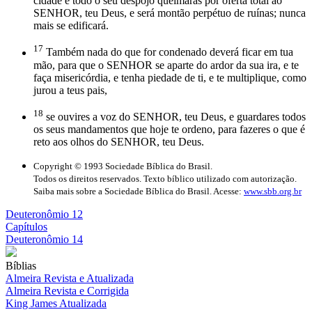
cidade e todo o seu despojo queimarás por oferta total ao
SENHOR, teu Deus, e será montão perpétuo de ruínas; nunca
mais se edificará.
17
Também nada do que for condenado deverá ficar em tua
mão, para que o SENHOR se aparte do ardor da sua ira, e te
faça misericórdia, e tenha piedade de ti, e te multiplique, como
jurou a teus pais,
18
se ouvires a voz do SENHOR, teu Deus, e guardares todos
os seus mandamentos que hoje te ordeno, para fazeres o que é
reto aos olhos do SENHOR, teu Deus.
Copyright © 1993 Sociedade Bíblica do Brasil.
Todos os direitos reservados. Texto bíblico utilizado com autorização.
Saiba mais sobre a Sociedade Bíblica do Brasil. Acesse:
www.sbb.org.br
Deuteronômio 12
Capítulos
Deuteronômio 14
Bíblias
Almeira Revista e Atualizada
Almeira Revista e Corrigida
King James Atualizada