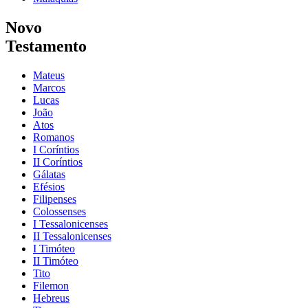
Novo
Testamento
Mateus
Marcos
Lucas
João
Atos
Romanos
I Coríntios
II Coríntios
Gálatas
Efésios
Filipenses
Colossenses
I Tessalonicenses
II Tessalonicenses
I Timóteo
II Timóteo
Tito
Filemon
Hebreus