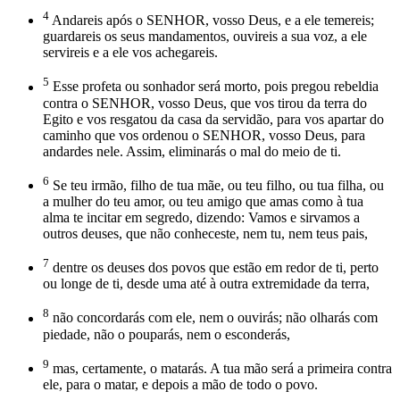
4
Andareis após o SENHOR, vosso Deus, e a ele temereis;
guardareis os seus mandamentos, ouvireis a sua voz, a ele
servireis e a ele vos achegareis.
5
Esse profeta ou sonhador será morto, pois pregou rebeldia
contra o SENHOR, vosso Deus, que vos tirou da terra do
Egito e vos resgatou da casa da servidão, para vos apartar do
caminho que vos ordenou o SENHOR, vosso Deus, para
andardes nele. Assim, eliminarás o mal do meio de ti.
6
Se teu irmão, filho de tua mãe, ou teu filho, ou tua filha, ou
a mulher do teu amor, ou teu amigo que amas como à tua
alma te incitar em segredo, dizendo: Vamos e sirvamos a
outros deuses, que não conheceste, nem tu, nem teus pais,
7
dentre os deuses dos povos que estão em redor de ti, perto
ou longe de ti, desde uma até à outra extremidade da terra,
8
não concordarás com ele, nem o ouvirás; não olharás com
piedade, não o pouparás, nem o esconderás,
9
mas, certamente, o matarás. A tua mão será a primeira contra
ele, para o matar, e depois a mão de todo o povo.