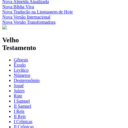
Nova Almeida Atualizada
Nova Bíblia Viva
Nova Tradução na Linguagem de Hoje
Nova Versão Internacional
Nova Versão Transformadora
Velho
Testamento
Gênesis
Êxodo
Levítico
Números
Deuteronômio
Josué
Juízes
Rute
I Samuel
II Samuel
I Reis
II Reis
I Crônicas
II Crônicas