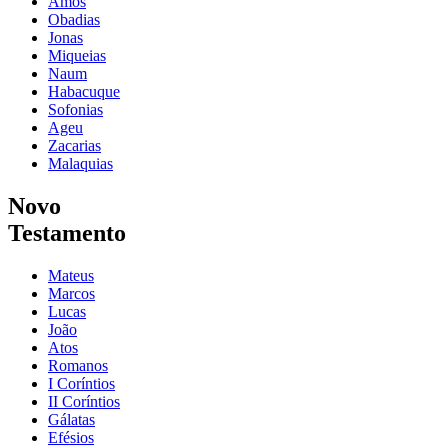
Amós
Obadias
Jonas
Miqueias
Naum
Habacuque
Sofonias
Ageu
Zacarias
Malaquias
Novo
Testamento
Mateus
Marcos
Lucas
João
Atos
Romanos
I Coríntios
II Coríntios
Gálatas
Efésios