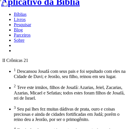
Bíblias
Livros
Pesquisar
Blog
Parceiros
Sobre
II Crônicas 21
1
Descansou Josafá com seus pais e foi sepultado com eles na
Cidade de Davi; e Jeorão, seu filho, reinou em seu lugar.
2
Teve este irmãos, filhos de Josafá: Azarias, Jeiel, Zacarias,
Azarias, Micael e Sefatias; todos estes foram filhos de Josafá,
rei de Israel.
3
Seu pai lhes fez muitas dádivas de prata, ouro e coisas
preciosas e ainda de cidades fortificadas em Judá; porém o
reino deu a Jeorão, por ser o primogênito.
4