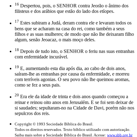
16
Despertou, pois, o SENHOR contra Jeorão o ânimo dos
filisteus e dos arábios que estão do lado dos etíopes.
17
Estes subiram a Judá, deram contra ele e levaram todos os
bens que se acharam na casa do rei, como também a seus
filhos e as suas mulheres; de modo que não lhe deixaram filho
algum, senão Jeoacaz, o mais moço deles.
18
Depois de tudo isto, o SENHOR o feriu nas suas entranhas
com enfermidade incurável.
19
E, aumentando esta dia após dia, ao cabo de dois anos,
saíram-lhe as entranhas por causa da enfermidade, e morreu
com terríveis agonias. O seu povo não lhe queimou aromas,
como se fez a seus pais.
20
Era ele da idade de trinta e dois anos quando começou a
reinar e reinou oito anos em Jerusalém. E se foi sem deixar de
si saudades; sepultaram-no na Cidade de Davi, porém não nos
sepulcros dos reis.
Copyright © 1993 Sociedade Bíblica do Brasil.
Todos os direitos reservados. Texto bíblico utilizado com autorização.
Saiba mais sobre a Sociedade Bíblica do Brasil. Acesse:
www.sbb.org.br