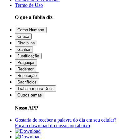
Termo de Uso
O que a Bíblia diz
Corpo Humano
Crítica
Disciplina
Ganhar
Justificação
Praguejar
Redentor
Reputação
Sacrifícios
Trabalhar para Deus
Outros temas
Nosso APP
Gostaria de receber a palavra do dia em seu celular?
Faça o download do nosso app abaixo