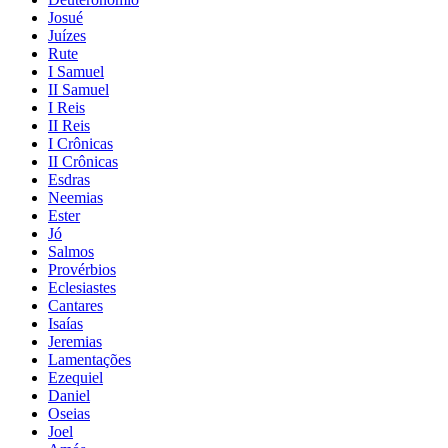
Josué
Juízes
Rute
I Samuel
II Samuel
I Reis
II Reis
I Crônicas
II Crônicas
Esdras
Neemias
Ester
Jó
Salmos
Provérbios
Eclesiastes
Cantares
Isaías
Jeremias
Lamentações
Ezequiel
Daniel
Oseias
Joel