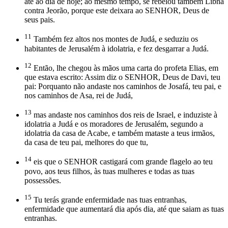
até ao dia de hoje; ao mesmo tempo, se rebelou também Libna
contra Jeorão, porque este deixara ao SENHOR, Deus de
seus pais.
11
Também fez altos nos montes de Judá, e seduziu os
habitantes de Jerusalém à idolatria, e fez desgarrar a Judá.
12
Então, lhe chegou às mãos uma carta do profeta Elias, em
que estava escrito: Assim diz o SENHOR, Deus de Davi, teu
pai: Porquanto não andaste nos caminhos de Josafá, teu pai, e
nos caminhos de Asa, rei de Judá,
13
mas andaste nos caminhos dos reis de Israel, e induziste à
idolatria a Judá e os moradores de Jerusalém, segundo a
idolatria da casa de Acabe, e também mataste a teus irmãos,
da casa de teu pai, melhores do que tu,
14
eis que o SENHOR castigará com grande flagelo ao teu
povo, aos teus filhos, às tuas mulheres e todas as tuas
possessões.
15
Tu terás grande enfermidade nas tuas entranhas,
enfermidade que aumentará dia após dia, até que saiam as tuas
entranhas.