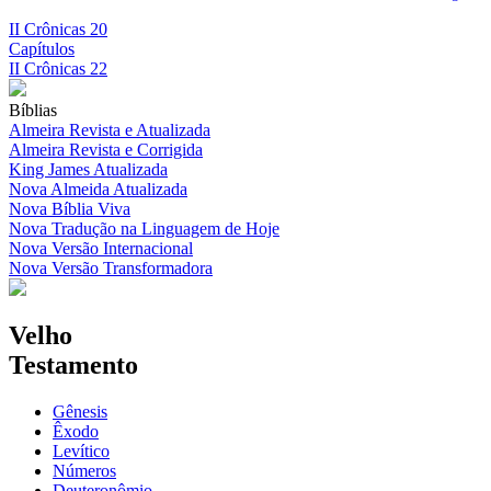
II Crônicas 20
Capítulos
II Crônicas 22
Bíblias
Almeira Revista e Atualizada
Almeira Revista e Corrigida
King James Atualizada
Nova Almeida Atualizada
Nova Bíblia Viva
Nova Tradução na Linguagem de Hoje
Nova Versão Internacional
Nova Versão Transformadora
Velho
Testamento
Gênesis
Êxodo
Levítico
Números
Deuteronômio