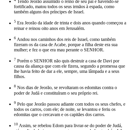
Tendo Jeorão assumido o reino de seu pai e havendo-se
fortificado, matou todos os seus irmãos à espada, como
também alguns dos príncipes de Israel.
5
Era Jeorão da idade de trinta e dois anos quando começou a
reinar e reinou oito anos em Jerusalém.
6
Andou nos caminhos dos reis de Israel, como também
fizeram os da casa de Acabe, porque a filha deste era sua
mulher; e fez o que era mau perante o SENHOR.
7
Porém o SENHOR não quis destruir a casa de Davi por
causa da aliança que com ele fizera, segundo a promessa que
lhe havia feito de dar a ele, sempre, uma lâmpada e a seus
filhos.
8
Nos dias de Jeorão, se revoltaram os edomitas contra o
poder de Judá e constituíram o seu próprio rei.
9
Pelo que Jeorão passou adiante com todos os seus chefes, e
todos os carros, com ele; de noite, se levantou e feriu os
edomitas que o cercavam e os capitães dos carros.
10
Assim, se rebelou Edom para livrar-se do poder de Judá,