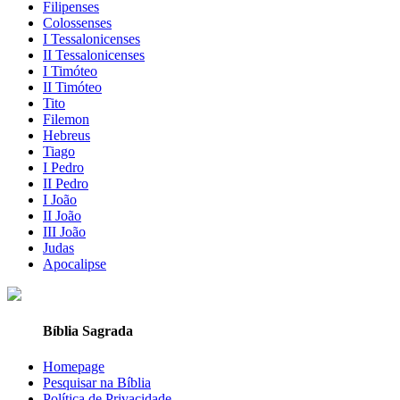
Filipenses
Colossenses
I Tessalonicenses
II Tessalonicenses
I Timóteo
II Timóteo
Tito
Filemon
Hebreus
Tiago
I Pedro
II Pedro
I João
II João
III João
Judas
Apocalipse
Bíblia Sagrada
Homepage
Pesquisar na Bíblia
Política de Privacidade