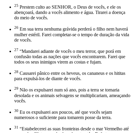
25
Prestem culto ao SENHOR, o Deus de vocês, e ele os
abençoará, dando a vocês alimento e água. Tirarei a doença
do meio de vocês.
26
Em sua terra nenhuma grávida perderá o filho nem haverá
mulher estéril. Farei completar-se o tempo de duração da vida
de vocês.
27
“Mandarei adiante de vocês o meu terror, que porá em
confusão todas as nações que vocês encontrarem. Farei que
todos os seus inimigos virem as costas e fujam.
28
Causarei pânico entre os heveus, os cananeus e os hititas
para expulsá-los de diante de vocês.
29
Não os expulsarei num só ano, pois a terra se tornaria
desolada e os animais selvagens se multiplicariam, ameaçando
vocês.
30
Eu os expulsarei aos poucos, até que vocês sejam
numerosos o suficiente para tomarem posse da terra.
31
“Estabelecerei as suas fronteiras desde o mar Vermelho até