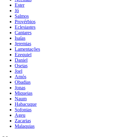
Ester
Jó
Salmos
Provérbios
Eclesiastes
Cantares
Isaías
Jeremias
Lamentações
Ezequiel
Daniel
Oseias
Joel
Amós
Obadias
Jonas
Miqueias
Naum
Habacuque
Sofonias
Ageu
Zacarias
Malaquias