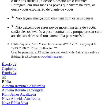
o mar dos filisteus , e desde o deserto até o Eufrates.
Entregarei em suas mãos os povos que vivem na terra, os
quais vocês expulsarão de diante de vocês.
32
Não façam aliança com eles nem com os seus deuses.
33
Não deixem que esses povos morem na terra de vocês,
senão eles os levarão a pecar contra mim, porque prestar culto
aos deuses deles será uma armadilha para vocês”.
Biblia Sagrada, Nova Versão Internacional™, NVI™ - Copyright ©
1993, 2000, 2011 by Biblica, Inc.™
Used by permission. All rights reserved worldwide. Saiba mais sobre a
Biblica, Inc.®. Acesse:
www.biblica.com
Êxodo 22
Capítulos
Êxodo 24
Bíblias
Almeira Revista e Atualizada
Almeira Revista e Corrigida
King James Atualizada
Nova Almeida Atualizada
Nova Bíblia Viva