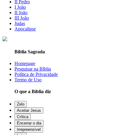
II Pedro
I João
II João
III João
Judas
Apocalipse
Bíblia Sagrada
Homepage
Pesquisar na Bíblia
Política de Privacidade
Termo de Uso
O que a Bíblia diz
Zelo
Aceitar Jesus
Crítica
Encerrar o dia
Irrepreensível