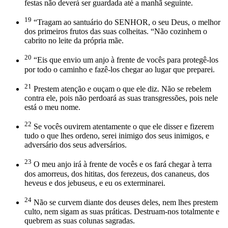
festas não deverá ser guardada até a manhã seguinte.
19
“Tragam ao santuário do SENHOR, o seu Deus, o melhor
dos primeiros frutos das suas colheitas. “Não cozinhem o
cabrito no leite da própria mãe.
20
“Eis que envio um anjo à frente de vocês para protegê-los
por todo o caminho e fazê-los chegar ao lugar que preparei.
21
Prestem atenção e ouçam o que ele diz. Não se rebelem
contra ele, pois não perdoará as suas transgressões, pois nele
está o meu nome.
22
Se vocês ouvirem atentamente o que ele disser e fizerem
tudo o que lhes ordeno, serei inimigo dos seus inimigos, e
adversário dos seus adversários.
23
O meu anjo irá à frente de vocês e os fará chegar à terra
dos amorreus, dos hititas, dos ferezeus, dos cananeus, dos
heveus e dos jebuseus, e eu os exterminarei.
24
Não se curvem diante dos deuses deles, nem lhes prestem
culto, nem sigam as suas práticas. Destruam-nos totalmente e
quebrem as suas colunas sagradas.