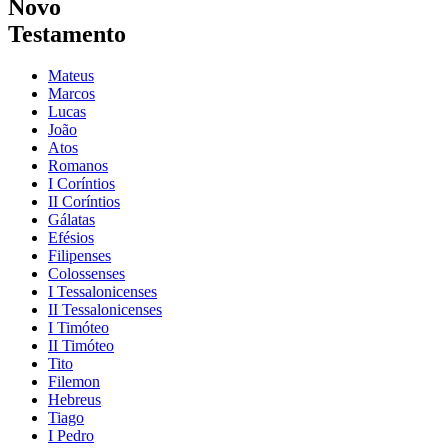
Novo
Testamento
Mateus
Marcos
Lucas
João
Atos
Romanos
I Coríntios
II Coríntios
Gálatas
Efésios
Filipenses
Colossenses
I Tessalonicenses
II Tessalonicenses
I Timóteo
II Timóteo
Tito
Filemon
Hebreus
Tiago
I Pedro