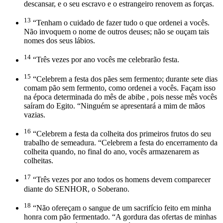
descansar, e o seu escravo e o estrangeiro renovem as forças.
13
“Tenham o cuidado de fazer tudo o que ordenei a vocês.
Não invoquem o nome de outros deuses; não se ouçam tais
nomes dos seus lábios.
14
“Três vezes por ano vocês me celebrarão festa.
15
“Celebrem a festa dos pães sem fermento; durante sete dias
comam pão sem fermento, como ordenei a vocês. Façam isso
na época determinada do mês de abibe , pois nesse mês vocês
saíram do Egito. “Ninguém se apresentará a mim de mãos
vazias.
16
“Celebrem a festa da colheita dos primeiros frutos do seu
trabalho de semeadura. “Celebrem a festa do encerramento da
colheita quando, no final do ano, vocês armazenarem as
colheitas.
17
“Três vezes por ano todos os homens devem comparecer
diante do SENHOR, o Soberano.
18
“Não ofereçam o sangue de um sacrifício feito em minha
honra com pão fermentado. “A gordura das ofertas de minhas