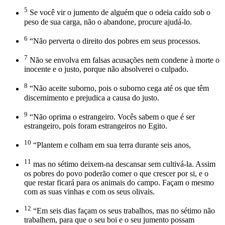
5
Se você vir o jumento de alguém que o odeia caído sob o
peso de sua carga, não o abandone, procure ajudá-lo.
6
“Não perverta o direito dos pobres em seus processos.
7
Não se envolva em falsas acusações nem condene à morte o
inocente e o justo, porque não absolverei o culpado.
8
“Não aceite suborno, pois o suborno cega até os que têm
discernimento e prejudica a causa do justo.
9
“Não oprima o estrangeiro. Vocês sabem o que é ser
estrangeiro, pois foram estrangeiros no Egito.
10
“Plantem e colham em sua terra durante seis anos,
11
mas no sétimo deixem-na descansar sem cultivá-la. Assim
os pobres do povo poderão comer o que crescer por si, e o
que restar ficará para os animais do campo. Façam o mesmo
com as suas vinhas e com os seus olivais.
12
“Em seis dias façam os seus trabalhos, mas no sétimo não
trabalhem, para que o seu boi e o seu jumento possam