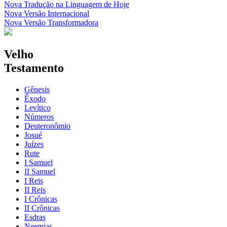
Nova Tradução na Linguagem de Hoje
Nova Versão Internacional
Nova Versão Transformadora
Velho
Testamento
Gênesis
Êxodo
Levítico
Números
Deuteronômio
Josué
Juízes
Rute
I Samuel
II Samuel
I Reis
II Reis
I Crônicas
II Crônicas
Esdras
Neemias