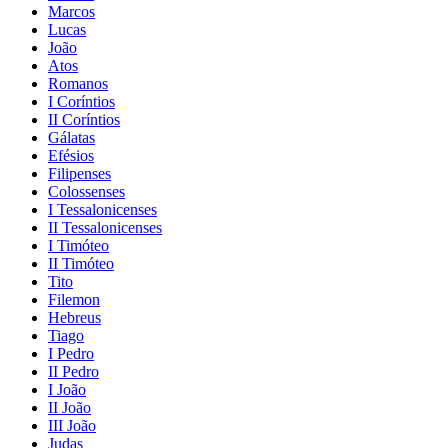
Marcos
Lucas
João
Atos
Romanos
I Coríntios
II Coríntios
Gálatas
Efésios
Filipenses
Colossenses
I Tessalonicenses
II Tessalonicenses
I Timóteo
II Timóteo
Tito
Filemon
Hebreus
Tiago
I Pedro
II Pedro
I João
II João
III João
Judas