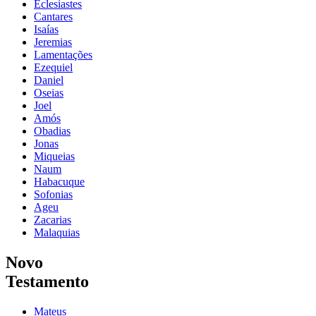
Eclesiastes
Cantares
Isaías
Jeremias
Lamentações
Ezequiel
Daniel
Oseias
Joel
Amós
Obadias
Jonas
Miqueias
Naum
Habacuque
Sofonias
Ageu
Zacarias
Malaquias
Novo
Testamento
Mateus