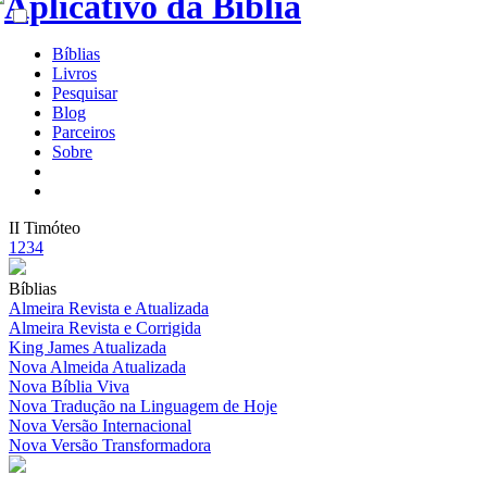
Bíblias
Livros
Pesquisar
Blog
Parceiros
Sobre
II Timóteo
1
2
3
4
Bíblias
Almeira Revista e Atualizada
Almeira Revista e Corrigida
King James Atualizada
Nova Almeida Atualizada
Nova Bíblia Viva
Nova Tradução na Linguagem de Hoje
Nova Versão Internacional
Nova Versão Transformadora