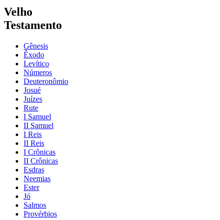
Velho
Testamento
Gênesis
Êxodo
Levítico
Números
Deuteronômio
Josué
Juízes
Rute
I Samuel
II Samuel
I Reis
II Reis
I Crônicas
II Crônicas
Esdras
Neemias
Ester
Jó
Salmos
Provérbios