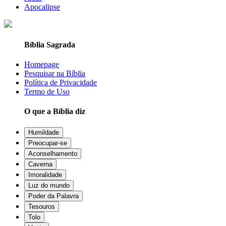
Apocalipse
Bíblia Sagrada
Homepage
Pesquisar na Bíblia
Política de Privacidade
Termo de Uso
O que a Bíblia diz
Humildade
Preocupar-se
Aconselhamento
Caverna
Imoralidade
Luz do mundo
Poder da Palavra
Tesouros
Tolo