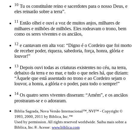
10
Tu os constituíste reino e sacerdotes para o nosso Deus, e
eles reinarão sobre a terra”.
11
Então olhei e ouvi a voz de muitos anjos, milhares de
milhares e milhões de milhões. Eles rodeavam o trono, bem
como os seres viventes e os anciãos,
12
e cantavam em alta voz: “Digno é o Cordeiro que foi morto
de receber poder, riqueza, sabedoria, força, honra, glória e
louvor!”
13
Depois ouvi todas as criaturas existentes no céu, na terra,
debaixo da terra e no mar, e tudo o que neles há, que diziam:
“Àquele que está assentado no trono e ao Cordeiro sejam o
louvor, a honra, a glória e o poder, para todo o sempre!”
14
Os quatro seres viventes disseram: “Amém”, e os anciãos
prostraram-se e o adoraram.
Biblia Sagrada, Nova Versão Internacional™, NVI™ - Copyright ©
1993, 2000, 2011 by Biblica, Inc.™
Used by permission. All rights reserved worldwide. Saiba mais sobre a
Biblica, Inc.®. Acesse:
www.biblica.com