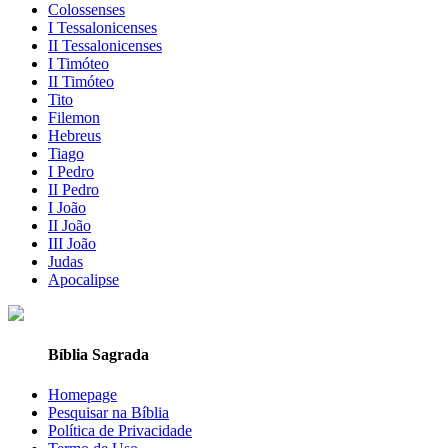
Colossenses
I Tessalonicenses
II Tessalonicenses
I Timóteo
II Timóteo
Tito
Filemon
Hebreus
Tiago
I Pedro
II Pedro
I João
II João
III João
Judas
Apocalipse
Bíblia Sagrada
Homepage
Pesquisar na Bíblia
Política de Privacidade