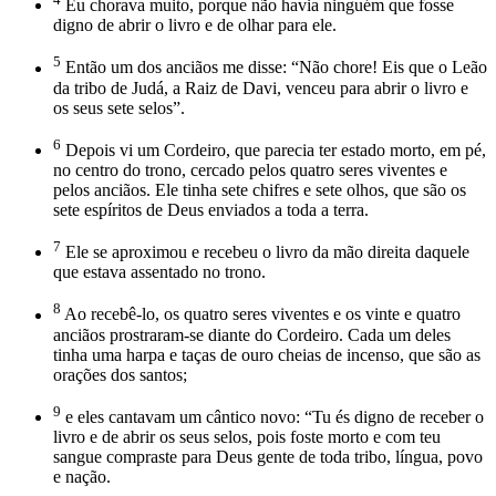
Eu chorava muito, porque não havia ninguém que fosse
digno de abrir o livro e de olhar para ele.
5
Então um dos anciãos me disse: “Não chore! Eis que o Leão
da tribo de Judá, a Raiz de Davi, venceu para abrir o livro e
os seus sete selos”.
6
Depois vi um Cordeiro, que parecia ter estado morto, em pé,
no centro do trono, cercado pelos quatro seres viventes e
pelos anciãos. Ele tinha sete chifres e sete olhos, que são os
sete espíritos de Deus enviados a toda a terra.
7
Ele se aproximou e recebeu o livro da mão direita daquele
que estava assentado no trono.
8
Ao recebê-lo, os quatro seres viventes e os vinte e quatro
anciãos prostraram-se diante do Cordeiro. Cada um deles
tinha uma harpa e taças de ouro cheias de incenso, que são as
orações dos santos;
9
e eles cantavam um cântico novo: “Tu és digno de receber o
livro e de abrir os seus selos, pois foste morto e com teu
sangue compraste para Deus gente de toda tribo, língua, povo
e nação.