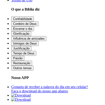
Termo de Uso
O que a Bíblia diz
Confiabilidade
Cordeiro de Deus
Encerrar o dia
Glorificação
Influência de amizades
Inimigos de Deus
Justificação
Tempo de Deus
Paixão
Restauração
Outros temas
Nosso APP
Gostaria de receber a palavra do dia em seu celular?
Faça o download do nosso app abaixo