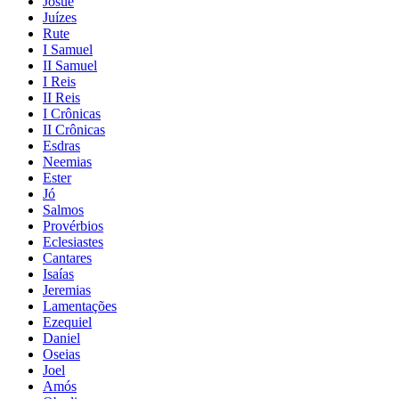
Josué
Juízes
Rute
I Samuel
II Samuel
I Reis
II Reis
I Crônicas
II Crônicas
Esdras
Neemias
Ester
Jó
Salmos
Provérbios
Eclesiastes
Cantares
Isaías
Jeremias
Lamentações
Ezequiel
Daniel
Oseias
Joel
Amós