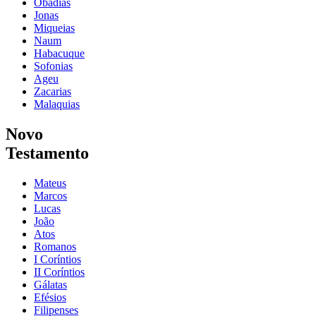
Obadias
Jonas
Miqueias
Naum
Habacuque
Sofonias
Ageu
Zacarias
Malaquias
Novo
Testamento
Mateus
Marcos
Lucas
João
Atos
Romanos
I Coríntios
II Coríntios
Gálatas
Efésios
Filipenses