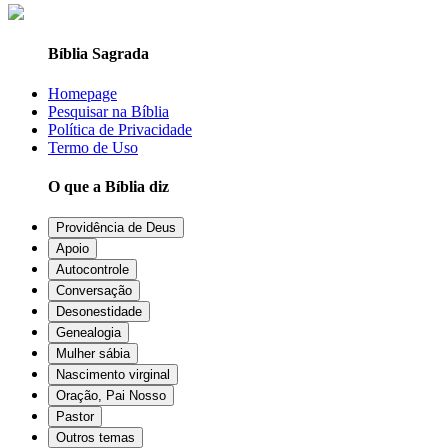
Bíblia Sagrada
Homepage
Pesquisar na Bíblia
Política de Privacidade
Termo de Uso
O que a Bíblia diz
Providência de Deus
Apoio
Autocontrole
Conversação
Desonestidade
Genealogia
Mulher sábia
Nascimento virginal
Oração, Pai Nosso
Pastor
Outros temas