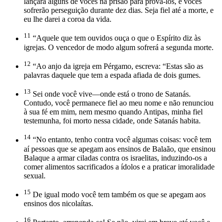
lançará alguns de vocês na prisão para prová-los, e vocês
sofrerão perseguição durante dez dias. Seja fiel até a morte, e
eu lhe darei a coroa da vida.
11
“Aquele que tem ouvidos ouça o que o Espírito diz às
igrejas. O vencedor de modo algum sofrerá a segunda morte.
12
“Ao anjo da igreja em Pérgamo, escreva: “Estas são as
palavras daquele que tem a espada afiada de dois gumes.
13
Sei onde você vive—onde está o trono de Satanás.
Contudo, você permanece fiel ao meu nome e não renunciou
à sua fé em mim, nem mesmo quando Antipas, minha fiel
testemunha, foi morto nessa cidade, onde Satanás habita.
14
“No entanto, tenho contra você algumas coisas: você tem
aí pessoas que se apegam aos ensinos de Balaão, que ensinou
Balaque a armar ciladas contra os israelitas, induzindo-os a
comer alimentos sacrificados a ídolos e a praticar imoralidade
sexual.
15
De igual modo você tem também os que se apegam aos
ensinos dos nicolaítas.
16