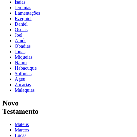
Isaías
Jeremias
Lamentações
Ezequiel
Daniel
Oseias
Joel
Amós
Obadias
Jonas
Miqueias
Naum
Habacuque
Sofonias
Ageu
Zacarias
Malaquias
Novo
Testamento
Mateus
Marcos
Lucas