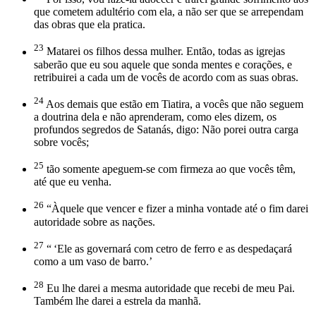
que cometem adultério com ela, a não ser que se arrependam
das obras que ela pratica.
23
Matarei os filhos dessa mulher. Então, todas as igrejas
saberão que eu sou aquele que sonda mentes e corações, e
retribuirei a cada um de vocês de acordo com as suas obras.
24
Aos demais que estão em Tiatira, a vocês que não seguem
a doutrina dela e não aprenderam, como eles dizem, os
profundos segredos de Satanás, digo: Não porei outra carga
sobre vocês;
25
tão somente apeguem-se com firmeza ao que vocês têm,
até que eu venha.
26
“Àquele que vencer e fizer a minha vontade até o fim darei
autoridade sobre as nações.
27
“ ‘Ele as governará com cetro de ferro e as despedaçará
como a um vaso de barro.’
28
Eu lhe darei a mesma autoridade que recebi de meu Pai.
Também lhe darei a estrela da manhã.