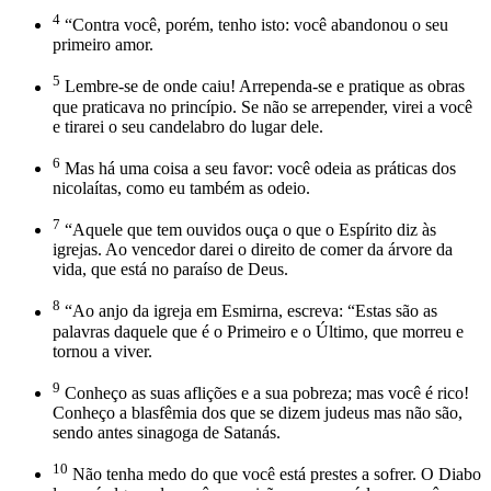
4
“Contra você, porém, tenho isto: você abandonou o seu
primeiro amor.
5
Lembre-se de onde caiu! Arrependa-se e pratique as obras
que praticava no princípio. Se não se arrepender, virei a você
e tirarei o seu candelabro do lugar dele.
6
Mas há uma coisa a seu favor: você odeia as práticas dos
nicolaítas, como eu também as odeio.
7
“Aquele que tem ouvidos ouça o que o Espírito diz às
igrejas. Ao vencedor darei o direito de comer da árvore da
vida, que está no paraíso de Deus.
8
“Ao anjo da igreja em Esmirna, escreva: “Estas são as
palavras daquele que é o Primeiro e o Último, que morreu e
tornou a viver.
9
Conheço as suas aflições e a sua pobreza; mas você é rico!
Conheço a blasfêmia dos que se dizem judeus mas não são,
sendo antes sinagoga de Satanás.
10
Não tenha medo do que você está prestes a sofrer. O Diabo