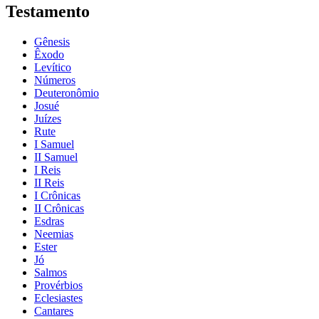
Testamento
Gênesis
Êxodo
Levítico
Números
Deuteronômio
Josué
Juízes
Rute
I Samuel
II Samuel
I Reis
II Reis
I Crônicas
II Crônicas
Esdras
Neemias
Ester
Jó
Salmos
Provérbios
Eclesiastes
Cantares