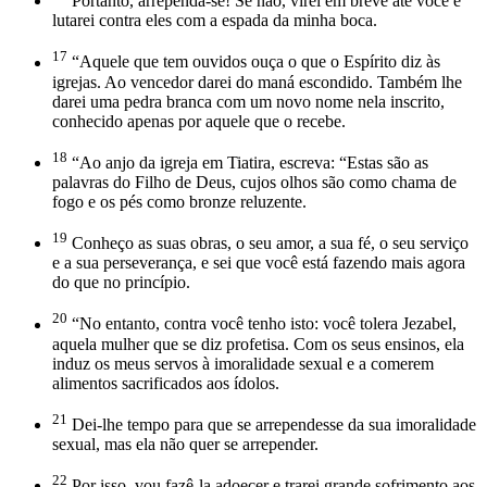
Portanto, arrependa-se! Se não, virei em breve até você e
lutarei contra eles com a espada da minha boca.
17
“Aquele que tem ouvidos ouça o que o Espírito diz às
igrejas. Ao vencedor darei do maná escondido. Também lhe
darei uma pedra branca com um novo nome nela inscrito,
conhecido apenas por aquele que o recebe.
18
“Ao anjo da igreja em Tiatira, escreva: “Estas são as
palavras do Filho de Deus, cujos olhos são como chama de
fogo e os pés como bronze reluzente.
19
Conheço as suas obras, o seu amor, a sua fé, o seu serviço
e a sua perseverança, e sei que você está fazendo mais agora
do que no princípio.
20
“No entanto, contra você tenho isto: você tolera Jezabel,
aquela mulher que se diz profetisa. Com os seus ensinos, ela
induz os meus servos à imoralidade sexual e a comerem
alimentos sacrificados aos ídolos.
21
Dei-lhe tempo para que se arrependesse da sua imoralidade
sexual, mas ela não quer se arrepender.
22
Por isso, vou fazê-la adoecer e trarei grande sofrimento aos