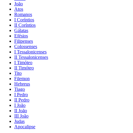
João
Atos
Romanos
I Coríntios
II Coríntios
Gálatas
Efésios
Filipenses
Colossenses
I Tessalonicenses
II Tessalonicenses
I Timóteo
II Timóteo
Tito
Filemon
Hebreus
Tiago
I Pedro
II Pedro
I João
II João
III João
Judas
Apocalipse