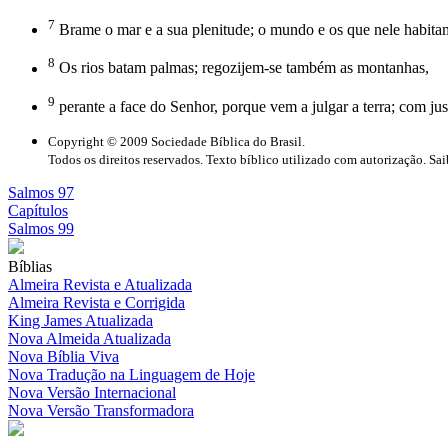
7
Brame o mar e a sua plenitude; o mundo e os que nele habita
8
Os rios batam palmas; regozijem-se também as montanhas,
9
perante a face do Senhor, porque vem a julgar a terra; com ju
Copyright © 2009 Sociedade Bíblica do Brasil.
Todos os direitos reservados. Texto bíblico utilizado com autorização. Sa
Salmos 97
Capítulos
Salmos 99
Bíblias
Almeira Revista e Atualizada
Almeira Revista e Corrigida
King James Atualizada
Nova Almeida Atualizada
Nova Bíblia Viva
Nova Tradução na Linguagem de Hoje
Nova Versão Internacional
Nova Versão Transformadora