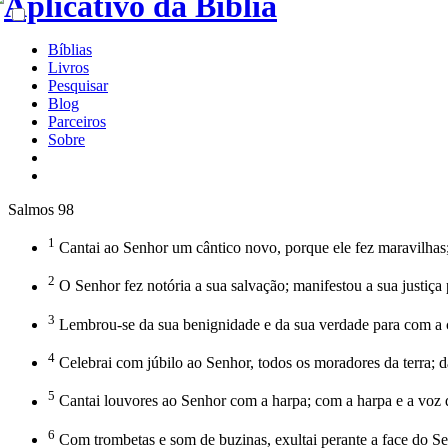
Bíblias
Livros
Pesquisar
Blog
Parceiros
Sobre
Salmos 98
1
Cantai ao Senhor um cântico novo, porque ele fez maravilhas; a
2
O Senhor fez notória a sua salvação; manifestou a sua justiça 
3
Lembrou-se da sua benignidade e da sua verdade para com a ca
4
Celebrai com júbilo ao Senhor, todos os moradores da terra; dai
5
Cantai louvores ao Senhor com a harpa; com a harpa e a voz 
6
Com trombetas e som de buzinas, exultai perante a face do Se