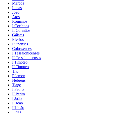
Marcos
Lucas
João
Atos
Romanos
I Coríntios
II Coríntios
Gálatas
Efésios
Filipenses
Colossenses
I Tessalonicenses
II Tessalonicenses
I Timóteo
II Timóteo
Tito
Filemon
Hebreus
Tiago
I Pedro
II Pedro
I João
II João
III João
Judas