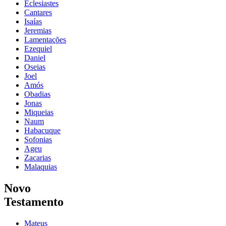
Eclesiastes
Cantares
Isaías
Jeremias
Lamentações
Ezequiel
Daniel
Oseias
Joel
Amós
Obadias
Jonas
Miqueias
Naum
Habacuque
Sofonias
Ageu
Zacarias
Malaquias
Novo
Testamento
Mateus