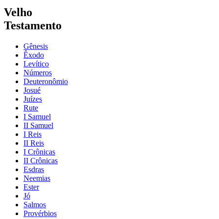
Velho
Testamento
Gênesis
Êxodo
Levítico
Números
Deuteronômio
Josué
Juízes
Rute
I Samuel
II Samuel
I Reis
II Reis
I Crônicas
II Crônicas
Esdras
Neemias
Ester
Jó
Salmos
Provérbios