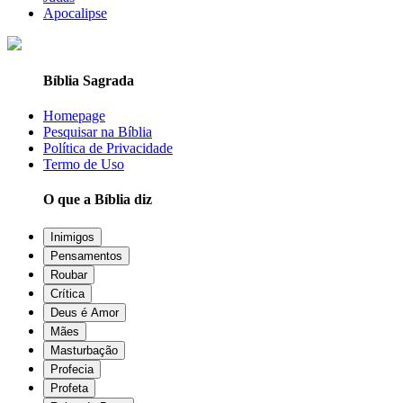
Apocalipse
Bíblia Sagrada
Homepage
Pesquisar na Bíblia
Política de Privacidade
Termo de Uso
O que a Bíblia diz
Inimigos
Pensamentos
Roubar
Crítica
Deus é Amor
Mães
Masturbação
Profecia
Profeta