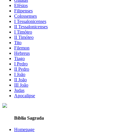
Gálatas
Efésios
Filipenses
Colossenses
I Tessalonicenses
II Tessalonicenses
I Timóteo
II Timóteo
Tito
Filemon
Hebreus
Tiago
I Pedro
II Pedro
I João
II João
III João
Judas
Apocalipse
Bíblia Sagrada
Homepage