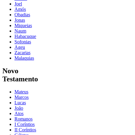
Joel
Amós
Obadias
Jonas
Miqueias
Naum
Habacuque
Sofonias
Ageu
Zacarias
Malaquias
Novo
Testamento
Mateus
Marcos
Lucas
João
Atos
Romanos
I Coríntios
II Coríntios