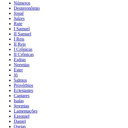
Números
Deuteronômio
Josué
Juízes
Rute
I Samuel
II Samuel
I Reis
II Reis
I Crônicas
II Crônicas
Esdras
Neemias
Ester
Jó
Salmos
Provérbios
Eclesiastes
Cantares
Isaías
Jeremias
Lamentações
Ezequiel
Daniel
Oseias