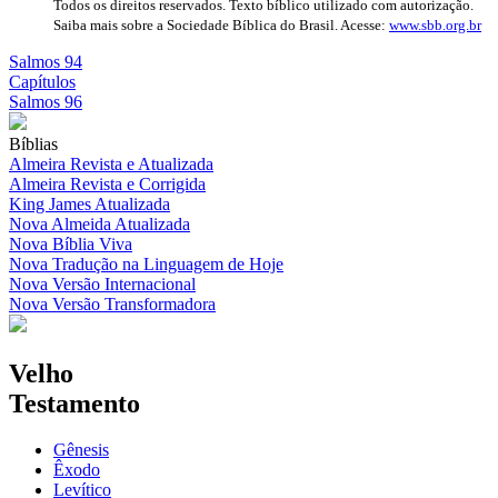
Todos os direitos reservados. Texto bíblico utilizado com autorização.
Saiba mais sobre a Sociedade Bíblica do Brasil. Acesse:
www.sbb.org.br
Salmos 94
Capítulos
Salmos 96
Bíblias
Almeira Revista e Atualizada
Almeira Revista e Corrigida
King James Atualizada
Nova Almeida Atualizada
Nova Bíblia Viva
Nova Tradução na Linguagem de Hoje
Nova Versão Internacional
Nova Versão Transformadora
Velho
Testamento
Gênesis
Êxodo
Levítico