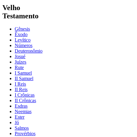
Velho
Testamento
Gênesis
Êxodo
Levítico
Números
Deuteronômio
Josué
Juízes
Rute
I Samuel
II Samuel
I Reis
II Reis
I Crônicas
II Crônicas
Esdras
Neemias
Ester
Jó
Salmos
Provérbios