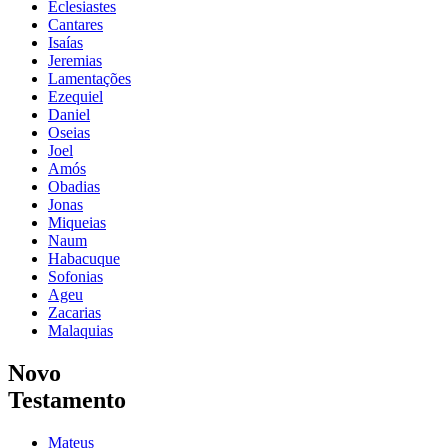
Eclesiastes
Cantares
Isaías
Jeremias
Lamentações
Ezequiel
Daniel
Oseias
Joel
Amós
Obadias
Jonas
Miqueias
Naum
Habacuque
Sofonias
Ageu
Zacarias
Malaquias
Novo
Testamento
Mateus