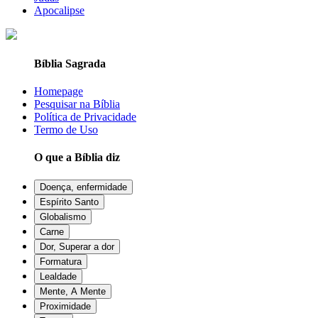
Apocalipse
Bíblia Sagrada
Homepage
Pesquisar na Bíblia
Política de Privacidade
Termo de Uso
O que a Bíblia diz
Doença, enfermidade
Espírito Santo
Globalismo
Carne
Dor, Superar a dor
Formatura
Lealdade
Mente, A Mente
Proximidade