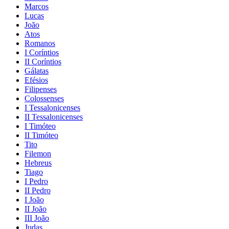
Marcos
Lucas
João
Atos
Romanos
I Coríntios
II Coríntios
Gálatas
Efésios
Filipenses
Colossenses
I Tessalonicenses
II Tessalonicenses
I Timóteo
II Timóteo
Tito
Filemon
Hebreus
Tiago
I Pedro
II Pedro
I João
II João
III João
Judas