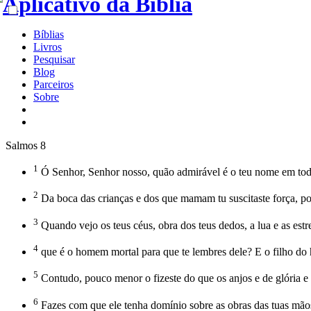
Bíblias
Livros
Pesquisar
Blog
Parceiros
Sobre
Salmos 8
1
Ó Senhor, Senhor nosso, quão admirável é o teu nome em toda a
2
Da boca das crianças e dos que mamam tu suscitaste força, por 
3
Quando vejo os teus céus, obra dos teus dedos, a lua e as estr
4
que é o homem mortal para que te lembres dele? E o filho do 
5
Contudo, pouco menor o fizeste do que os anjos e de glória e 
6
Fazes com que ele tenha domínio sobre as obras das tuas mãos