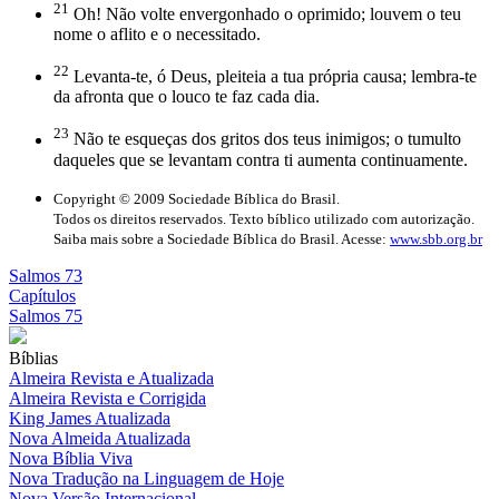
21
Oh! Não volte envergonhado o oprimido; louvem o teu
nome o aflito e o necessitado.
22
Levanta-te, ó Deus, pleiteia a tua própria causa; lembra-te
da afronta que o louco te faz cada dia.
23
Não te esqueças dos gritos dos teus inimigos; o tumulto
daqueles que se levantam contra ti aumenta continuamente.
Copyright © 2009 Sociedade Bíblica do Brasil.
Todos os direitos reservados. Texto bíblico utilizado com autorização.
Saiba mais sobre a Sociedade Bíblica do Brasil. Acesse:
www.sbb.org.br
Salmos 73
Capítulos
Salmos 75
Bíblias
Almeira Revista e Atualizada
Almeira Revista e Corrigida
King James Atualizada
Nova Almeida Atualizada
Nova Bíblia Viva
Nova Tradução na Linguagem de Hoje
Nova Versão Internacional