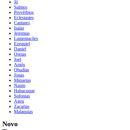
Jó
Salmos
Provérbios
Eclesiastes
Cantares
Isaías
Jeremias
Lamentações
Ezequiel
Daniel
Oseias
Joel
Amós
Obadias
Jonas
Miqueias
Naum
Habacuque
Sofonias
Ageu
Zacarias
Malaquias
Novo