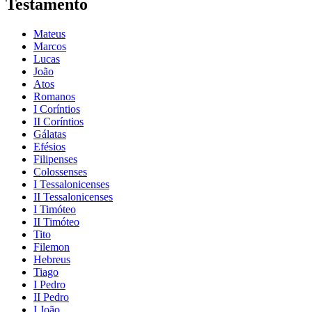
Testamento
Mateus
Marcos
Lucas
João
Atos
Romanos
I Coríntios
II Coríntios
Gálatas
Efésios
Filipenses
Colossenses
I Tessalonicenses
II Tessalonicenses
I Timóteo
II Timóteo
Tito
Filemon
Hebreus
Tiago
I Pedro
II Pedro
I João