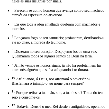
neles as suas insígnias por sinais.
5
Parecem-se com o homem que avança com o seu machado
através da espessura do arvoredo.
6
Eis que toda a obra entalhada quebram com machados e
martelos.
7
Lançaram fogo ao teu santuário; profanaram, derribando-a
até ao chão, a morada do teu nome.
8
Disseram no seu coração: Despojemo-los de uma vez.
Queimaram todos os lugares santos de Deus na terra.
9
Já não vemos os nossos sinais, já não há profeta; nem há
entre nós alguém que saiba até quando isto durará.
10
Até quando, ó Deus, nos afrontará o adversário?
Blasfemará o inimigo o teu nome para sempre?
11
Por que retiras a tua mão, sim, a tua destra? Tira-a do teu
seio e consome-os.
12
Todavia, Deus é o meu Rei desde a antiguidade, operando