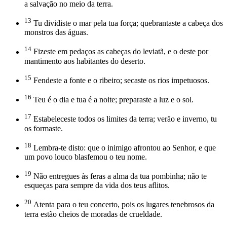
a salvação no meio da terra.
13
Tu dividiste o mar pela tua força; quebrantaste a cabeça dos
monstros das águas.
14
Fizeste em pedaços as cabeças do leviatã, e o deste por
mantimento aos habitantes do deserto.
15
Fendeste a fonte e o ribeiro; secaste os rios impetuosos.
16
Teu é o dia e tua é a noite; preparaste a luz e o sol.
17
Estabeleceste todos os limites da terra; verão e inverno, tu
os formaste.
18
Lembra-te disto: que o inimigo afrontou ao Senhor, e que
um povo louco blasfemou o teu nome.
19
Não entregues às feras a alma da tua pombinha; não te
esqueças para sempre da vida dos teus aflitos.
20
Atenta para o teu concerto, pois os lugares tenebrosos da
terra estão cheios de moradas de crueldade.