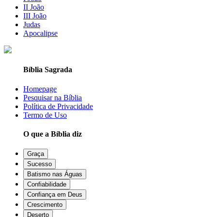
II João
III João
Judas
Apocalipse
Bíblia Sagrada
Homepage
Pesquisar na Bíblia
Política de Privacidade
Termo de Uso
O que a Bíblia diz
Graça
Sucesso
Batismo nas Águas
Confiabilidade
Confiança em Deus
Crescimento
Deserto