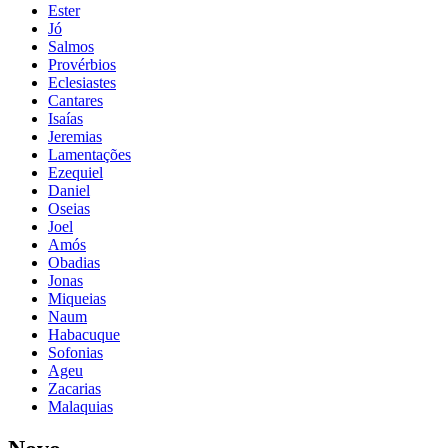
Ester
Jó
Salmos
Provérbios
Eclesiastes
Cantares
Isaías
Jeremias
Lamentações
Ezequiel
Daniel
Oseias
Joel
Amós
Obadias
Jonas
Miqueias
Naum
Habacuque
Sofonias
Ageu
Zacarias
Malaquias