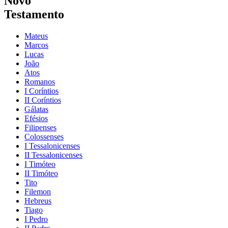
Novo
Testamento
Mateus
Marcos
Lucas
João
Atos
Romanos
I Coríntios
II Coríntios
Gálatas
Efésios
Filipenses
Colossenses
I Tessalonicenses
II Tessalonicenses
I Timóteo
II Timóteo
Tito
Filemon
Hebreus
Tiago
I Pedro