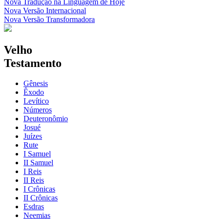
Nova Tradução na Linguagem de Hoje
Nova Versão Internacional
Nova Versão Transformadora
Velho
Testamento
Gênesis
Êxodo
Levítico
Números
Deuteronômio
Josué
Juízes
Rute
I Samuel
II Samuel
I Reis
II Reis
I Crônicas
II Crônicas
Esdras
Neemias