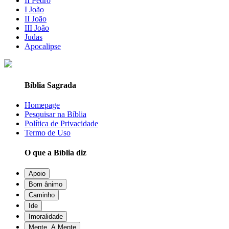
II Pedro
I João
II João
III João
Judas
Apocalipse
Bíblia Sagrada
Homepage
Pesquisar na Bíblia
Política de Privacidade
Termo de Uso
O que a Bíblia diz
Apoio
Bom ânimo
Caminho
Ide
Imoralidade
Mente, A Mente