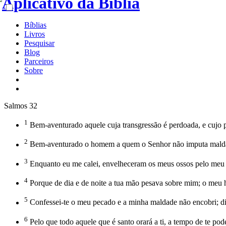
Bíblias
Livros
Pesquisar
Blog
Parceiros
Sobre
Salmos 32
1
Bem-aventurado aquele cuja transgressão é perdoada, e cujo 
2
Bem-aventurado o homem a quem o Senhor não imputa maldade
3
Enquanto eu me calei, envelheceram os meus ossos pelo meu 
4
Porque de dia e de noite a tua mão pesava sobre mim; o meu h
5
Confessei-te o meu pecado e a minha maldade não encobri; diz
6
Pelo que todo aquele que é santo orará a ti, a tempo de te pode